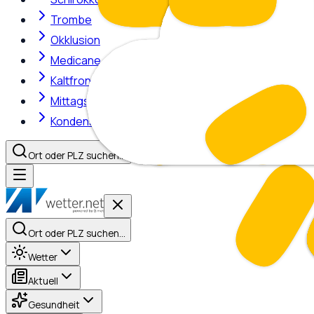
Trombe
Okklusion
Medicane
Kaltfront
Mittagshitze
Kondensstreifen
Ort oder PLZ suchen…
Ort oder PLZ suchen…
Wetter
Aktuell
Gesundheit