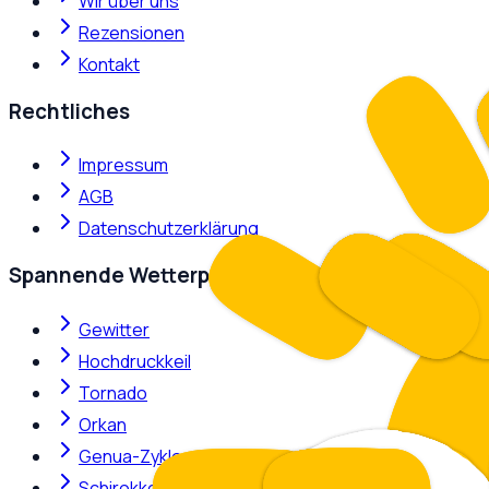
Wir über uns
Rezensionen
Kontakt
Rechtliches
Impressum
AGB
Datenschutzerklärung
Spannende Wetterphänomene
Gewitter
Hochdruckkeil
Tornado
Orkan
Genua-Zyklone
Schirokko