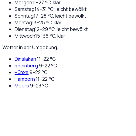
Morgen
11
–
27
°C,
klar
Samstag
14
–
31
°C,
leicht bewölkt
Sonntag
17
–
28
°C,
leicht bewölkt
Montag
13
–
25
°C,
klar
Dienstag
12
–
29
°C,
leicht bewölkt
Mittwoch
15
–
36
°C,
klar
Wetter in der Umgebung:
Dinslaken
11
–
22
°C
Rheinberg
9
–
22
°C
Hünxe
9
–
22
°C
Hamborn
11
–
22
°C
Moers
9
–
23
°C