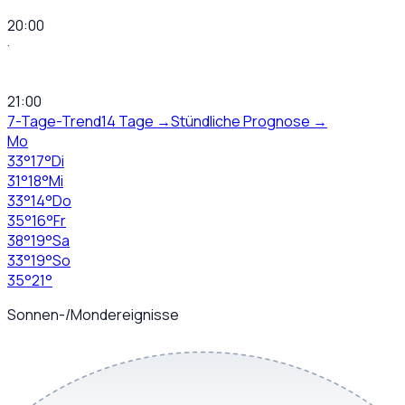
20:00
·
21:00
7-Tage-Trend
14 Tage →
Stündliche Prognose →
Mo
33
°
17
°
Di
31
°
18
°
Mi
33
°
14
°
Do
35
°
16
°
Fr
38
°
19
°
Sa
33
°
19
°
So
35
°
21
°
Sonnen-/Mondereignisse