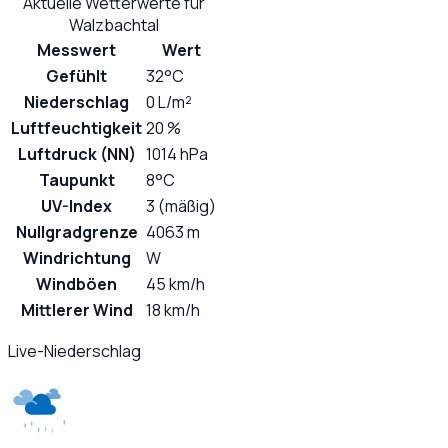
Aktuelle Wetterwerte für
Walzbachtal
Messwert
Wert
Gefühlt
32°C
Niederschlag
0 L/m²
Luftfeuchtigkeit
20 %
Luftdruck (NN)
1014 hPa
Taupunkt
8°C
UV-Index
3 (mäßig)
Nullgradgrenze
4063 m
Windrichtung
W
Windböen
45 km/h
Mittlerer Wind
18 km/h
Live-Niederschlag