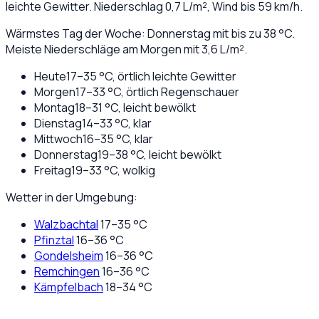
leichte Gewitter
. Niederschlag
0,7
L/m², Wind bis
59
km/h.
Wärmstes Tag der Woche: Donnerstag mit bis zu 38 °C.
Meiste Niederschläge am Morgen mit 3,6 L/m².
Heute
17
–
35
°C,
örtlich leichte Gewitter
Morgen
17
–
33
°C,
örtlich Regenschauer
Montag
18
–
31
°C,
leicht bewölkt
Dienstag
14
–
33
°C,
klar
Mittwoch
16
–
35
°C,
klar
Donnerstag
19
–
38
°C,
leicht bewölkt
Freitag
19
–
33
°C,
wolkig
Wetter in der Umgebung:
Walzbachtal
17
–
35
°C
Pfinztal
16
–
36
°C
Gondelsheim
16
–
36
°C
Remchingen
16
–
36
°C
Kämpfelbach
18
–
34
°C