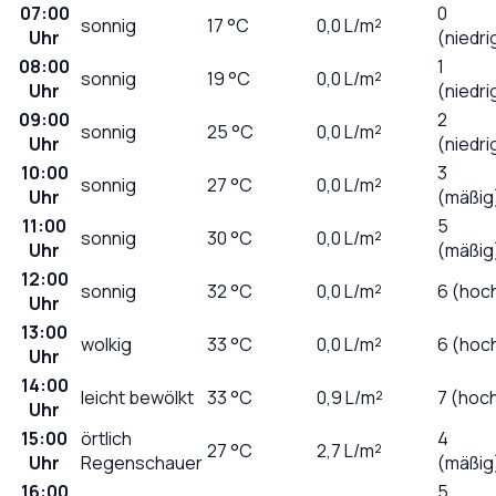
07:00
0
sonnig
17
°C
0,0
L/m²
Uhr
(niedri
08:00
1
sonnig
19
°C
0,0
L/m²
Uhr
(niedri
09:00
2
sonnig
25
°C
0,0
L/m²
Uhr
(niedri
10:00
3
sonnig
27
°C
0,0
L/m²
Uhr
(mäßig
11:00
5
sonnig
30
°C
0,0
L/m²
Uhr
(mäßig
12:00
sonnig
32
°C
0,0
L/m²
6 (hoc
Uhr
13:00
wolkig
33
°C
0,0
L/m²
6 (hoc
Uhr
14:00
leicht bewölkt
33
°C
0,9
L/m²
7 (hoc
Uhr
15:00
örtlich
4
27
°C
2,7
L/m²
Uhr
Regenschauer
(mäßig
16:00
5