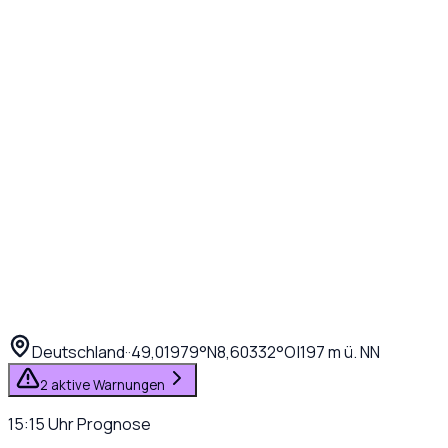
Deutschland
·
·
49,01979
°N
8,60332
°O
|
197
m ü. NN
2 aktive Warnungen
15:15
Uhr
Prognose