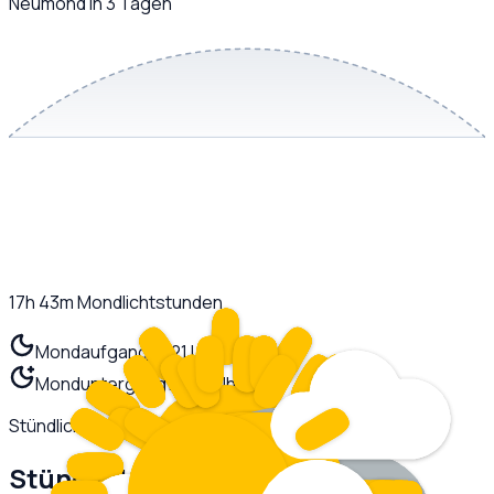
Neumond in 3 Tagen
17h 43m
Mondlichtstunden
Mondaufgang
01:21 Uhr
Monduntergang
19:05 Uhr
Stündlich
Stündliche Prognose
Heute