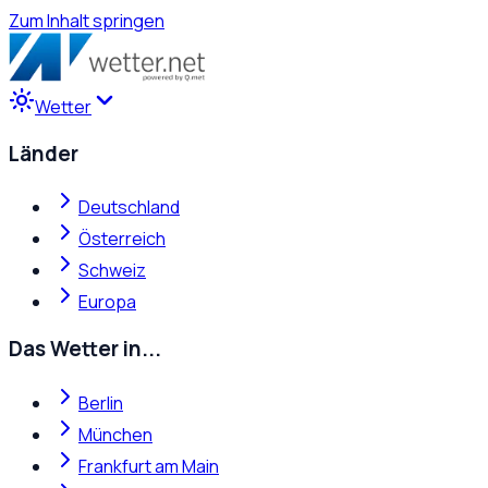
Zum Inhalt springen
Wetter
Länder
Deutschland
Österreich
Schweiz
Europa
Das Wetter in...
Berlin
München
Frankfurt am Main