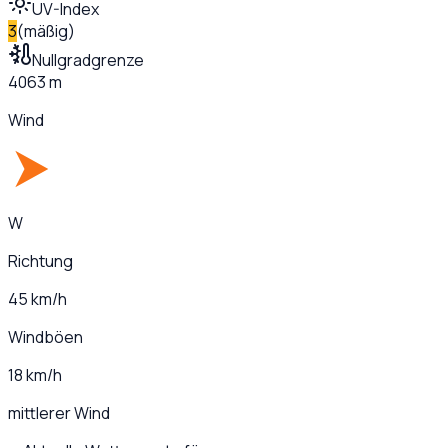
UV-Index
3
(
mäßig
)
Nullgradgrenze
4063 m
Wind
W
Richtung
45 km/h
Windböen
18 km/h
mittlerer Wind