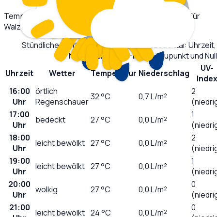
Temperatur und Niederschlag im stündlichen Verlauf für
Walzbachtal
.
Stündliche Wettervorhersage für
Walzbachtal
: Uhrzeit
Niederschlag, UV-Index, Taupunkt und Nu
UV-
Uhrzeit
Wetter
Temperatur
Niederschlag
Inde
16:00
örtlich
2
32
°C
0,7
L/m²
Uhr
Regenschauer
(niedri
17:00
1
bedeckt
27
°C
0,0
L/m²
Uhr
(niedri
18:00
2
leicht bewölkt
27
°C
0,0
L/m²
Uhr
(niedri
19:00
1
leicht bewölkt
27
°C
0,0
L/m²
Uhr
(niedri
20:00
0
wolkig
27
°C
0,0
L/m²
Uhr
(niedri
21:00
0
leicht bewölkt
24
°C
0,0
L/m²