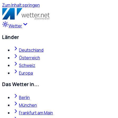
Zum Inhalt springen
Wetter
Länder
Deutschland
Österreich
Schweiz
Europa
Das Wetter in...
Berlin
München
Frankfurt am Main