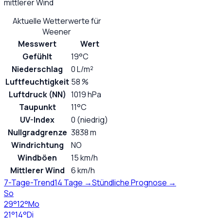
mittlerer Wind
Aktuelle Wetterwerte für
Weener
Messwert
Wert
Gefühlt
19°C
Niederschlag
0 L/m²
Luftfeuchtigkeit
58 %
Luftdruck (NN)
1019 hPa
Taupunkt
11°C
UV-Index
0 (niedrig)
Nullgradgrenze
3838 m
Windrichtung
NO
Windböen
15 km/h
Mittlerer Wind
6 km/h
7-Tage-Trend
14 Tage →
Stündliche Prognose →
So
29
°
12
°
Mo
21
°
14
°
Di