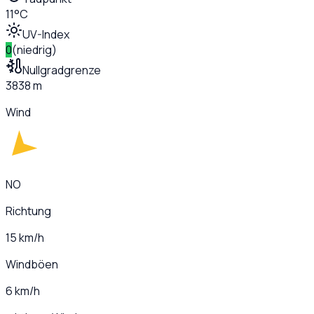
11°C
UV-Index
0
(
niedrig
)
Nullgradgrenze
3838 m
Wind
NO
Richtung
15 km/h
Windböen
6 km/h