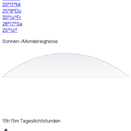
20
°
11
°
Mi
25
°
8
°
Do
30
°
14
°
Fr
28
°
17
°
Sa
25
°
14
°
Sonnen-/Mondereignisse
15h 15m
Tageslichtstunden