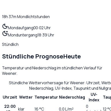
18h 37m
Mondlichtstunden
Mondaufgang
00:02 Uhr
Monduntergang
18:39 Uhr
Stündlich
Stündliche Prognose
Heute
Temperatur und Niederschlag im stündlichen Verlauf für
Weener
.
Stündliche Wettervorhersage für
Weener
: Uhrzeit, Wet
Niederschlag, UV-Index, Taupunkt und Nullg
UV-
Uhrzeit
Wetter
Temperatur
Niederschlag
Tau
Index
22:00
0
klar
16
°C
0,0
L/m²
12 °