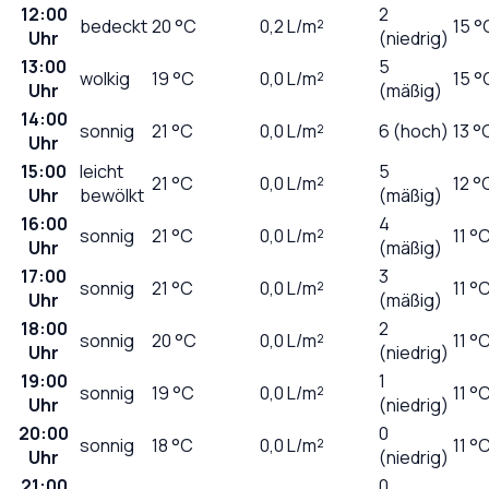
12:00
2
bedeckt
20
°C
0,2
L/m²
15 °
Uhr
(niedrig)
13:00
5
wolkig
19
°C
0,0
L/m²
15 °
Uhr
(mäßig)
14:00
sonnig
21
°C
0,0
L/m²
6 (hoch)
13 °
Uhr
15:00
leicht
5
21
°C
0,0
L/m²
12 °
Uhr
bewölkt
(mäßig)
16:00
4
sonnig
21
°C
0,0
L/m²
11 °
Uhr
(mäßig)
17:00
3
sonnig
21
°C
0,0
L/m²
11 °
Uhr
(mäßig)
18:00
2
sonnig
20
°C
0,0
L/m²
11 °
Uhr
(niedrig)
19:00
1
sonnig
19
°C
0,0
L/m²
11 °
Uhr
(niedrig)
20:00
0
sonnig
18
°C
0,0
L/m²
11 °
Uhr
(niedrig)
21:00
0