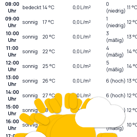
08:00
0
bedeckt
14
°C
0,0
L/m²
11 °
Uhr
(niedrig)
09:00
1
sonnig
17
°C
0,0
L/m²
12 °
Uhr
(niedrig)
10:00
3
sonnig
20
°C
0,0
L/m²
13 °
Uhr
(mäßig)
11:00
4
sonnig
22
°C
0,0
L/m²
14 °
Uhr
(mäßig)
12:00
5
sonnig
25
°C
0,0
L/m²
14 °
Uhr
(mäßig)
13:00
sonnig
26
°C
0,0
L/m²
6 (hoch)
13 °
Uhr
14:00
sonnig
27
°C
0,0
L/m²
6 (hoch)
12 °
Uhr
15:00
sonnig
28
°C
0,0
L/m²
6 (hoch)
12 °
Uhr
16:00
4
sonnig
29
°C
0,0
L/m²
10 °
Uhr
(mäßig)
17:00
3