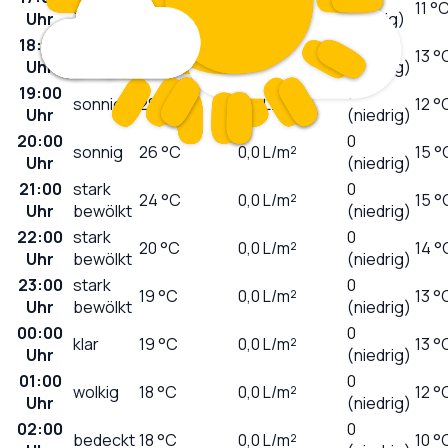
sonnig
29
°C
0,0
L/m²
11 °
Uhr
(mäßig)
18:00
2
sonnig
29
°C
0,0
L/m²
13 °
Uhr
(niedrig)
19:00
1
sonnig
28
°C
0,0
L/m²
12 °
Uhr
(niedrig)
20:00
0
sonnig
26
°C
0,0
L/m²
15 °
Uhr
(niedrig)
21:00
stark
0
24
°C
0,0
L/m²
15 °
Uhr
bewölkt
(niedrig)
22:00
stark
0
20
°C
0,0
L/m²
14 °
Uhr
bewölkt
(niedrig)
23:00
stark
0
19
°C
0,0
L/m²
13 °
Uhr
bewölkt
(niedrig)
00:00
0
klar
19
°C
0,0
L/m²
13 °
Uhr
(niedrig)
01:00
0
wolkig
18
°C
0,0
L/m²
12 °
Uhr
(niedrig)
02:00
0
bedeckt
18
°C
0,0
L/m²
10 °