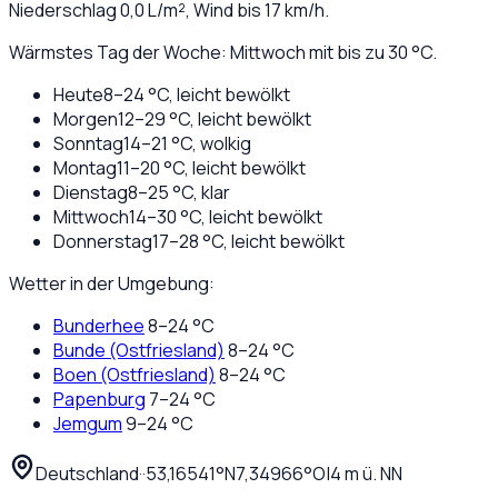
Niederschlag
0,0
L/m², Wind bis
17
km/h.
Wärmstes Tag der Woche: Mittwoch mit bis zu 30 °C.
Heute
8
–
24
°C,
leicht bewölkt
Morgen
12
–
29
°C,
leicht bewölkt
Sonntag
14
–
21
°C,
wolkig
Montag
11
–
20
°C,
leicht bewölkt
Dienstag
8
–
25
°C,
klar
Mittwoch
14
–
30
°C,
leicht bewölkt
Donnerstag
17
–
28
°C,
leicht bewölkt
Wetter in der Umgebung:
Bunderhee
8
–
24
°C
Bunde (Ostfriesland)
8
–
24
°C
Boen (Ostfriesland)
8
–
24
°C
Papenburg
7
–
24
°C
Jemgum
9
–
24
°C
Deutschland
·
·
53,16541
°N
7,34966
°O
|
4
m ü. NN