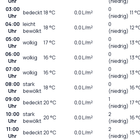
Uhr
(niedrig)
03:00
0
bedeckt
18
°C
0,0
L/m²
11 °
Uhr
(niedrig)
04:00
leicht
0
18
°C
0,0
L/m²
12 °
Uhr
bewölkt
(niedrig)
05:00
0
wolkig
17
°C
0,0
L/m²
13 °
Uhr
(niedrig)
06:00
0
wolkig
16
°C
0,0
L/m²
13 °
Uhr
(niedrig)
07:00
0
wolkig
16
°C
0,0
L/m²
13 °
Uhr
(niedrig)
08:00
stark
0
18
°C
0,0
L/m²
16 °
Uhr
bewölkt
(niedrig)
09:00
1
bedeckt
20
°C
0,0
L/m²
17 °
Uhr
(niedrig)
10:00
stark
2
20
°C
0,0
L/m²
16 °
Uhr
bewölkt
(niedrig)
11:00
2
bedeckt
20
°C
0,0
L/m²
15 °
Uhr
(niedrig)