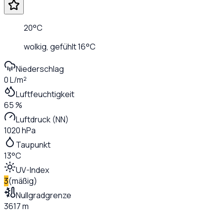
20
°C
wolkig
, gefühlt
16
°C
Niederschlag
0 L/m²
Luftfeuchtigkeit
65 %
Luftdruck (NN)
1020 hPa
Taupunkt
13°C
UV-Index
3
(
mäßig
)
Nullgradgrenze
3617 m