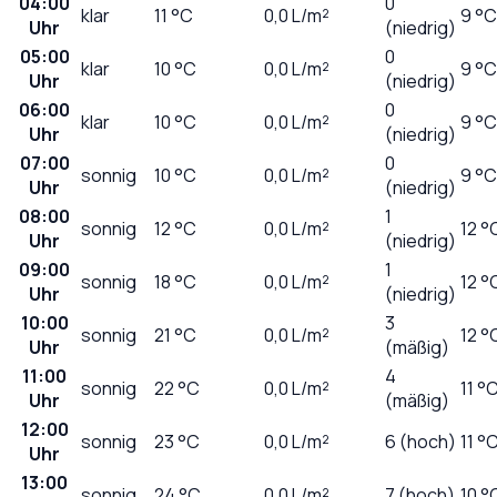
04:00
0
klar
11
°C
0,0
L/m²
9 °C
Uhr
(niedrig)
05:00
0
klar
10
°C
0,0
L/m²
9 °C
Uhr
(niedrig)
06:00
0
klar
10
°C
0,0
L/m²
9 °C
Uhr
(niedrig)
07:00
0
sonnig
10
°C
0,0
L/m²
9 °C
Uhr
(niedrig)
08:00
1
sonnig
12
°C
0,0
L/m²
12 °
Uhr
(niedrig)
09:00
1
sonnig
18
°C
0,0
L/m²
12 °
Uhr
(niedrig)
10:00
3
sonnig
21
°C
0,0
L/m²
12 °
Uhr
(mäßig)
11:00
4
sonnig
22
°C
0,0
L/m²
11 °
Uhr
(mäßig)
12:00
sonnig
23
°C
0,0
L/m²
6 (hoch)
11 °
Uhr
13:00
sonnig
24
°C
0,0
L/m²
7 (hoch)
10 °