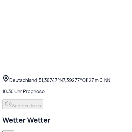
Deutschland
·
·
51,38747
°N
7,39277
°O
|
127
m ü. NN
10:30
Uhr
Prognose
Wetter vorlesen
Wetter
Wetter