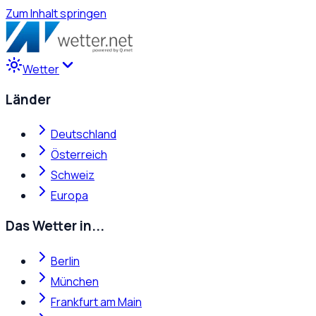
Zum Inhalt springen
Wetter
Länder
Deutschland
Österreich
Schweiz
Europa
Das Wetter in...
Berlin
München
Frankfurt am Main