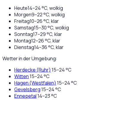
Heute
14
–
24
°C,
wolkig
Morgen
9
–
22
°C,
wolkig
Freitag
10
–
26
°C,
klar
Samstag
15
–
30
°C,
wolkig
Sonntag
17
–
29
°C,
klar
Montag
12
–
26
°C,
klar
Dienstag
14
–
36
°C,
klar
Wetter in der Umgebung:
Herdecke (Ruhr)
15
–
24
°C
Witten
15
–
24
°C
Hagen (Westfalen)
15
–
24
°C
Gevelsberg
15
–
24
°C
Ennepetal
14
–
23
°C