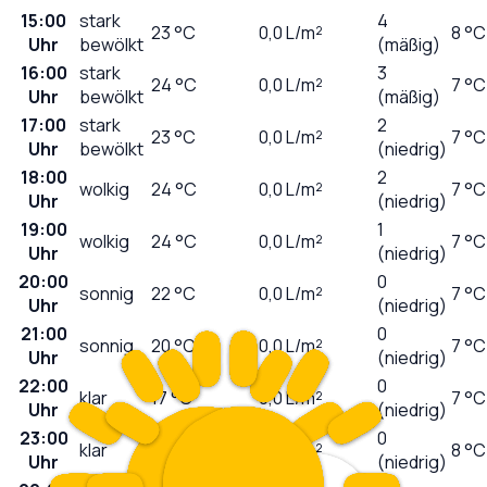
15:00
stark
4
23
°C
0,0
L/m²
8 °C
Uhr
bewölkt
(mäßig)
16:00
stark
3
24
°C
0,0
L/m²
7 °C
Uhr
bewölkt
(mäßig)
17:00
stark
2
23
°C
0,0
L/m²
7 °C
Uhr
bewölkt
(niedrig)
18:00
2
wolkig
24
°C
0,0
L/m²
7 °C
Uhr
(niedrig)
19:00
1
wolkig
24
°C
0,0
L/m²
7 °C
Uhr
(niedrig)
20:00
0
sonnig
22
°C
0,0
L/m²
7 °C
Uhr
(niedrig)
21:00
0
sonnig
20
°C
0,0
L/m²
7 °C
Uhr
(niedrig)
22:00
0
klar
17
°C
0,0
L/m²
7 °C
Uhr
(niedrig)
23:00
0
klar
15
°C
0,0
L/m²
8 °C
Uhr
(niedrig)