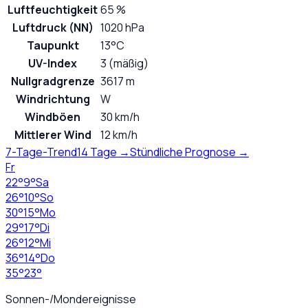
Luftfeuchtigkeit
65 %
Luftdruck (NN)
1020 hPa
Taupunkt
13°C
UV-Index
3 (mäßig)
Nullgradgrenze
3617 m
Windrichtung
W
Windböen
30 km/h
Mittlerer Wind
12 km/h
7-Tage-Trend
14 Tage →
Stündliche Prognose →
Fr
22
°
9
°
Sa
26
°
10
°
So
30
°
15
°
Mo
29
°
17
°
Di
26
°
12
°
Mi
36
°
14
°
Do
35
°
23
°
Sonnen-/Mondereignisse