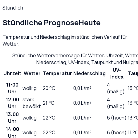
Stündlich
Stündliche Prognose
Heute
Temperatur und Niederschlag im stündlichen Verlauf für
Wetter
.
Stündliche Wettervorhersage für
Wetter
: Uhrzeit, Wet
Niederschlag, UV-Index, Taupunkt und Nullg
UV-
Uhrzeit
Wetter
Temperatur
Niederschlag
Tau
Index
11:00
4
wolkig
20
°C
0,0
L/m²
13 °
Uhr
(mäßig)
12:00
stark
4
21
°C
0,0
L/m²
13 °
Uhr
bewölkt
(mäßig)
13:00
wolkig
22
°C
0,0
L/m²
6 (hoch)
13 °
Uhr
14:00
wolkig
22
°C
0,0
L/m²
6 (hoch)
11 °
Uhr