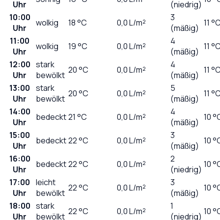
Uhr
(niedrig)
10:00
3
wolkig
18
°C
0,0
L/m²
11 °
Uhr
(mäßig)
11:00
4
wolkig
19
°C
0,0
L/m²
11 °
Uhr
(mäßig)
12:00
stark
4
20
°C
0,0
L/m²
11 °
Uhr
bewölkt
(mäßig)
13:00
stark
5
20
°C
0,0
L/m²
11 °
Uhr
bewölkt
(mäßig)
14:00
4
bedeckt
21
°C
0,0
L/m²
10 °
Uhr
(mäßig)
15:00
3
bedeckt
22
°C
0,0
L/m²
10 °
Uhr
(mäßig)
16:00
2
bedeckt
22
°C
0,0
L/m²
10 °
Uhr
(niedrig)
17:00
leicht
3
22
°C
0,0
L/m²
10 °
Uhr
bewölkt
(mäßig)
18:00
stark
1
22
°C
0,0
L/m²
10 °
Uhr
bewölkt
(niedrig)