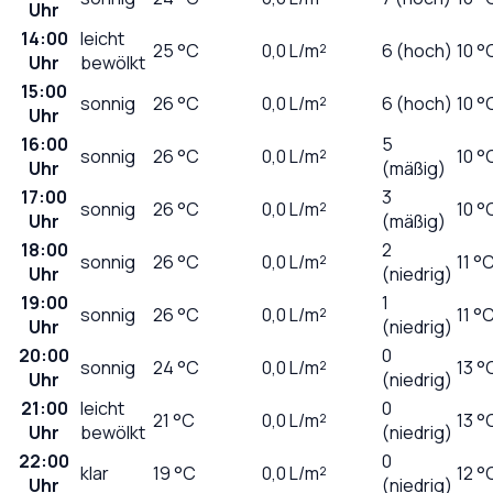
Uhr
14:00
leicht
25
°C
0,0
L/m²
6 (hoch)
10 °
Uhr
bewölkt
15:00
sonnig
26
°C
0,0
L/m²
6 (hoch)
10 °
Uhr
16:00
5
sonnig
26
°C
0,0
L/m²
10 °
Uhr
(mäßig)
17:00
3
sonnig
26
°C
0,0
L/m²
10 °
Uhr
(mäßig)
18:00
2
sonnig
26
°C
0,0
L/m²
11 °
Uhr
(niedrig)
19:00
1
sonnig
26
°C
0,0
L/m²
11 °
Uhr
(niedrig)
20:00
0
sonnig
24
°C
0,0
L/m²
13 °
Uhr
(niedrig)
21:00
leicht
0
21
°C
0,0
L/m²
13 °
Uhr
bewölkt
(niedrig)
22:00
0
klar
19
°C
0,0
L/m²
12 °
Uhr
(niedrig)