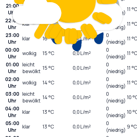
21:00
0
sonnig
20
°C
0,0
L/m²
11 °
Uhr
(niedrig)
22:00
0
klar
18
°C
0,0
L/m²
11 °
Uhr
(niedrig)
23:00
0
klar
16
°C
0,0
L/m²
11 °
Uhr
(niedrig)
00:00
0
wolkig
15
°C
0,0
L/m²
11 °
Uhr
(niedrig)
01:00
leicht
0
15
°C
0,0
L/m²
11 °
Uhr
bewölkt
(niedrig)
02:00
0
wolkig
14
°C
0,0
L/m²
11 °
Uhr
(niedrig)
03:00
leicht
0
14
°C
0,0
L/m²
10 °
Uhr
bewölkt
(niedrig)
04:00
0
klar
13
°C
0,0
L/m²
10 °
Uhr
(niedrig)
05:00
0
klar
13
°C
0,0
L/m²
9 °C
Uhr
(niedrig)