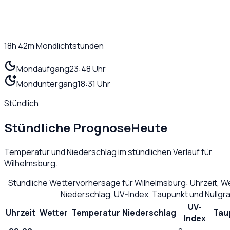
18h 42m
Mondlichtstunden
Mondaufgang
23:48 Uhr
Monduntergang
18:31 Uhr
Stündlich
Stündliche Prognose
Heute
Temperatur und Niederschlag im stündlichen Verlauf für
Wilhelmsburg
.
Stündliche Wettervorhersage für
Wilhelmsburg
: Uhrzeit, 
Niederschlag, UV-Index, Taupunkt und Nullg
UV-
Uhrzeit
Wetter
Temperatur
Niederschlag
Tau
Index