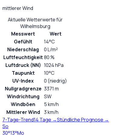
mittlerer Wind
Aktuelle Wetterwerte für
Wilhelmsburg
Messwert
Wert
Gefühlt
14°C
Niederschlag
0 L/m²
Luftfeuchtigkeit
80 %
Luftdruck (NN)
1024 hPa
Taupunkt
10°C
UV-Index
0 (niedrig)
Nullgradgrenze
3371 m
Windrichtung
SW
Windböen
5 km/h
Mittlerer Wind
3 km/h
7-Tage-Trend
14 Tage →
Stündliche Prognose →
So
30
°
13
°
Mo