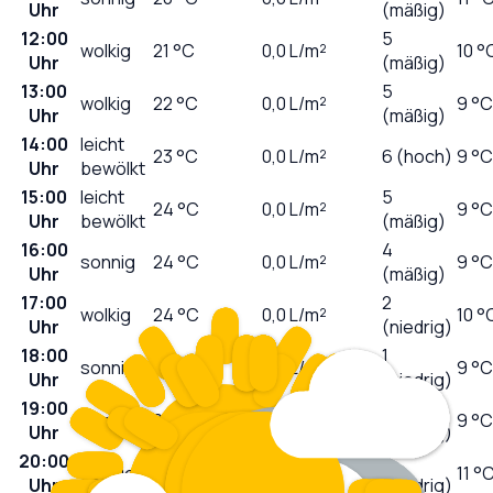
Uhr
(mäßig)
12:00
5
wolkig
21
°C
0,0
L/m²
10 °
Uhr
(mäßig)
13:00
5
wolkig
22
°C
0,0
L/m²
9 °C
Uhr
(mäßig)
14:00
leicht
23
°C
0,0
L/m²
6 (hoch)
9 °C
Uhr
bewölkt
15:00
leicht
5
24
°C
0,0
L/m²
9 °C
Uhr
bewölkt
(mäßig)
16:00
4
sonnig
24
°C
0,0
L/m²
9 °C
Uhr
(mäßig)
17:00
2
wolkig
24
°C
0,0
L/m²
10 °
Uhr
(niedrig)
18:00
1
sonnig
24
°C
0,0
L/m²
9 °C
Uhr
(niedrig)
19:00
1
sonnig
24
°C
0,0
L/m²
9 °C
Uhr
(niedrig)
20:00
0
sonnig
23
°C
0,0
L/m²
11 °
Uhr
(niedrig)