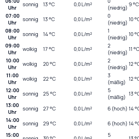
06:00
0
sonnig
13
°C
0,0
L/m²
9 °C
Uhr
(niedrig)
07:00
0
sonnig
13
°C
0,0
L/m²
10 °
Uhr
(niedrig)
08:00
1
sonnig
14
°C
0,0
L/m²
10 °
Uhr
(niedrig)
09:00
2
wolkig
17
°C
0,0
L/m²
11 °
Uhr
(niedrig)
10:00
2
wolkig
20
°C
0,0
L/m²
12 °
Uhr
(niedrig)
11:00
3
wolkig
22
°C
0,0
L/m²
12 °
Uhr
(mäßig)
12:00
5
sonnig
25
°C
0,0
L/m²
13 °
Uhr
(mäßig)
13:00
sonnig
27
°C
0,0
L/m²
6 (hoch)
14 °
Uhr
14:00
sonnig
29
°C
0,0
L/m²
6 (hoch)
14 °
Uhr
15:00
5
sonnig
30
°C
0,0
L/m²
13 °