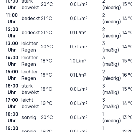
10:00
stark
2
20
°C
0,0
L/m²
15 °
Uhr
bewölkt
(niedrig)
11:00
2
bedeckt
21
°C
0,0
L/m²
14 °
Uhr
(niedrig)
12:00
2
bedeckt
21
°C
0,1
L/m²
14 °
Uhr
(niedrig)
13:00
leichter
3
20
°C
0,7
L/m²
14 °
Uhr
Regen
(mäßig)
14:00
leichter
3
18
°C
1,0
L/m²
15 °
Uhr
Regen
(mäßig)
15:00
leichter
2
18
°C
0,1
L/m²
16 °
Uhr
Regen
(niedrig)
16:00
stark
3
18
°C
0,0
L/m²
15 °
Uhr
bewölkt
(mäßig)
17:00
leicht
3
19
°C
0,0
L/m²
14 °
Uhr
bewölkt
(mäßig)
18:00
1
sonnig
20
°C
0,0
L/m²
13 °
Uhr
(niedrig)
19:00
1
sonnig
19
°C
0,0
L/m²
12 °