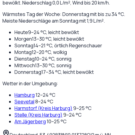
bewölkt
. Niederschlag
0,0
L/m², Wind bis
20
km/h.
Wärmstes Tag der Woche: Donnerstag mit bis zu 34 °C.
Meiste Niederschläge am Sonntag mit 1,9 L/m².
Heute
9
–
24
°C,
leicht bewölkt
Morgen
13
–
30
°C,
leicht bewölkt
Sonntag
14
–
21
°C,
örtlich Regenschauer
Montag
12
–
20
°C,
wolkig
Dienstag
10
–
24
°C,
sonnig
Mittwoch
13
–
30
°C,
sonnig
Donnerstag
17
–
34
°C,
leicht bewölkt
Wetter in der Umgebung:
Hamburg
12
–
24
°C
Seevetal
8
–
24
°C
Harmstorf (Kreis Harburg)
9
–
25
°C
Stelle (Kreis Harburg)
9
–
24
°C
Am Jägerberg
10
–
25
°C
Deutschland
·
·
53,49283
°N
10,01372
°O
|
2
m ü. NN