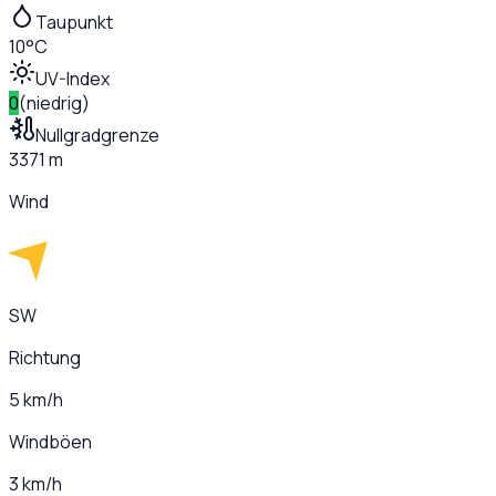
Taupunkt
10°C
UV-Index
0
(
niedrig
)
Nullgradgrenze
3371 m
Wind
SW
Richtung
5 km/h
Windböen
3 km/h