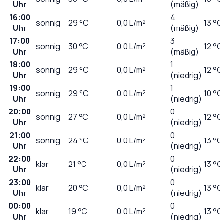
Uhr
(mäßig)
16:00
4
sonnig
29
°C
0,0
L/m²
13 °
Uhr
(mäßig)
17:00
3
sonnig
30
°C
0,0
L/m²
12 °
Uhr
(mäßig)
18:00
1
sonnig
29
°C
0,0
L/m²
12 °
Uhr
(niedrig)
19:00
1
sonnig
29
°C
0,0
L/m²
10 °
Uhr
(niedrig)
20:00
0
sonnig
27
°C
0,0
L/m²
12 °
Uhr
(niedrig)
21:00
0
sonnig
24
°C
0,0
L/m²
13 °
Uhr
(niedrig)
22:00
0
klar
21
°C
0,0
L/m²
13 °
Uhr
(niedrig)
23:00
0
klar
20
°C
0,0
L/m²
13 °
Uhr
(niedrig)
00:00
0
klar
19
°C
0,0
L/m²
13 °
Uhr
(niedrig)