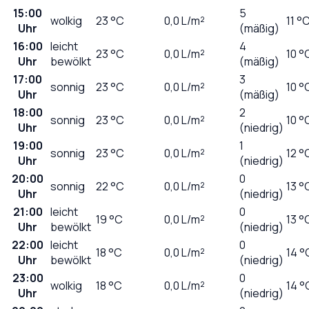
15:00
5
wolkig
23
°C
0,0
L/m²
11 °
Uhr
(mäßig)
16:00
leicht
4
23
°C
0,0
L/m²
10 °
Uhr
bewölkt
(mäßig)
17:00
3
sonnig
23
°C
0,0
L/m²
10 °
Uhr
(mäßig)
18:00
2
sonnig
23
°C
0,0
L/m²
10 °
Uhr
(niedrig)
19:00
1
sonnig
23
°C
0,0
L/m²
12 °
Uhr
(niedrig)
20:00
0
sonnig
22
°C
0,0
L/m²
13 °
Uhr
(niedrig)
21:00
leicht
0
19
°C
0,0
L/m²
13 °
Uhr
bewölkt
(niedrig)
22:00
leicht
0
18
°C
0,0
L/m²
14 °
Uhr
bewölkt
(niedrig)
23:00
0
wolkig
18
°C
0,0
L/m²
14 °
Uhr
(niedrig)