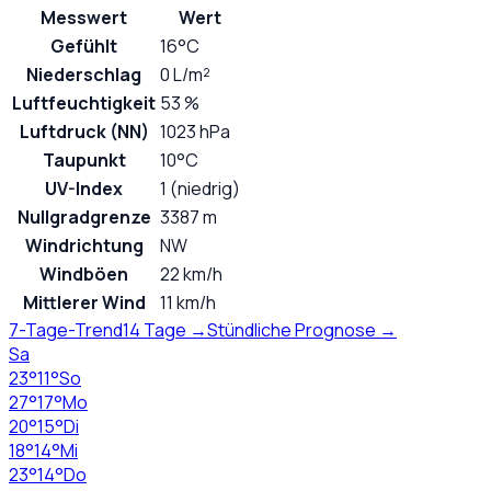
Messwert
Wert
Gefühlt
16°C
Niederschlag
0 L/m²
Luftfeuchtigkeit
53 %
Luftdruck (NN)
1023 hPa
Taupunkt
10°C
UV-Index
1 (niedrig)
Nullgradgrenze
3387 m
Windrichtung
NW
Windböen
22 km/h
Mittlerer Wind
11 km/h
7-Tage-Trend
14 Tage →
Stündliche Prognose →
Sa
23
°
11
°
So
27
°
17
°
Mo
20
°
15
°
Di
18
°
14
°
Mi
23
°
14
°
Do