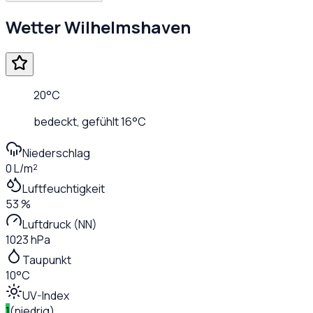
Wetter
Wilhelmshaven
20
°C
bedeckt
, gefühlt
16
°C
Niederschlag
0 L/m²
Luftfeuchtigkeit
53 %
Luftdruck (NN)
1023 hPa
Taupunkt
10°C
UV-Index
1
(
niedrig
)