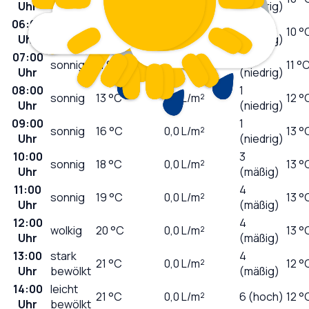
Uhr
(niedrig)
06:00
0
sonnig
11
°C
0,0
L/m²
10 °
Uhr
(niedrig)
07:00
0
sonnig
11
°C
0,0
L/m²
11 °
Uhr
(niedrig)
08:00
1
sonnig
13
°C
0,0
L/m²
12 °
Uhr
(niedrig)
09:00
1
sonnig
16
°C
0,0
L/m²
13 °
Uhr
(niedrig)
10:00
3
sonnig
18
°C
0,0
L/m²
13 °
Uhr
(mäßig)
11:00
4
sonnig
19
°C
0,0
L/m²
13 °
Uhr
(mäßig)
12:00
4
wolkig
20
°C
0,0
L/m²
13 °
Uhr
(mäßig)
13:00
stark
4
21
°C
0,0
L/m²
12 °
Uhr
bewölkt
(mäßig)
14:00
leicht
21
°C
0,0
L/m²
6 (hoch)
12 °
Uhr
bewölkt