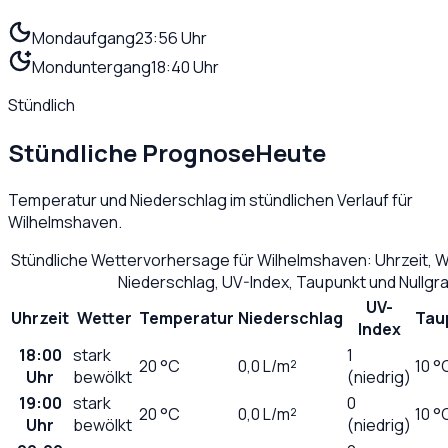
Mondaufgang
23:56 Uhr
Monduntergang
18:40 Uhr
Stündlich
Stündliche Prognose
Heute
Temperatur und Niederschlag im stündlichen Verlauf für
Wilhelmshaven
.
Stündliche Wettervorhersage für
Wilhelmshaven
: Uhrzeit, 
Niederschlag, UV-Index, Taupunkt und Nullg
UV-
Uhrzeit
Wetter
Temperatur
Niederschlag
Tau
Index
18:00
stark
1
20
°C
0,0
L/m²
10 °
Uhr
bewölkt
(niedrig)
19:00
stark
0
20
°C
0,0
L/m²
10 °
Uhr
bewölkt
(niedrig)