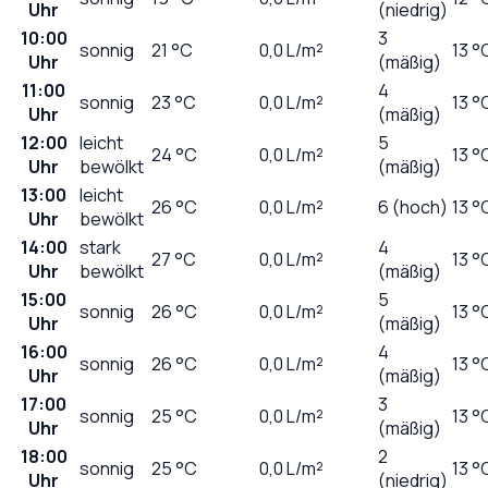
Uhr
(niedrig)
10:00
3
sonnig
21
°C
0,0
L/m²
13 °
Uhr
(mäßig)
11:00
4
sonnig
23
°C
0,0
L/m²
13 °
Uhr
(mäßig)
12:00
leicht
5
24
°C
0,0
L/m²
13 °
Uhr
bewölkt
(mäßig)
13:00
leicht
26
°C
0,0
L/m²
6 (hoch)
13 °
Uhr
bewölkt
14:00
stark
4
27
°C
0,0
L/m²
13 °
Uhr
bewölkt
(mäßig)
15:00
5
sonnig
26
°C
0,0
L/m²
13 °
Uhr
(mäßig)
16:00
4
sonnig
26
°C
0,0
L/m²
13 °
Uhr
(mäßig)
17:00
3
sonnig
25
°C
0,0
L/m²
13 °
Uhr
(mäßig)
18:00
2
sonnig
25
°C
0,0
L/m²
13 °
Uhr
(niedrig)