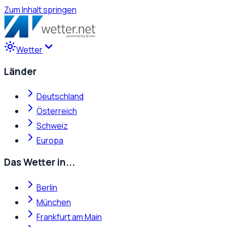
Zum Inhalt springen
Wetter
Länder
Deutschland
Österreich
Schweiz
Europa
Das Wetter in...
Berlin
München
Frankfurt am Main