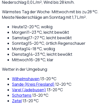
Niederschlag
0,0
L/m², Wind bis
28
km/h.
Wärmstes Tag der Woche: Mittwoch mit bis zu 28 °C.
Meiste Niederschläge am Sonntag mit 1,7 L/m².
Heute
12
–
20
°C,
wolkig
Morgen
11
–
23
°C,
leicht bewölkt
Samstag
17
–
27
°C,
leicht bewölkt
Sonntag
15
–
20
°C,
örtlich Regenschauer
Montag
14
–
18
°C,
wolkig
Dienstag
14
–
23
°C,
leicht bewölkt
Mittwoch
16
–
28
°C,
klar
Wetter in der Umgebung:
Wilhelmshaven
13
–
20
°C
Sande (Kreis Friesland)
12
–
20
°C
Varel (Jadebusen)
13
–
20
°C
Schortens
13
–
20
°C
Zetel
13
–
20
°C