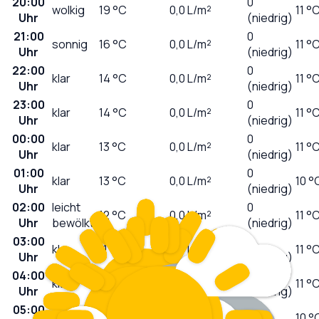
20:00
0
wolkig
19
°C
0,0
L/m²
11 °
Uhr
(niedrig)
21:00
0
sonnig
16
°C
0,0
L/m²
11 °
Uhr
(niedrig)
22:00
0
klar
14
°C
0,0
L/m²
11 °
Uhr
(niedrig)
23:00
0
klar
14
°C
0,0
L/m²
11 °
Uhr
(niedrig)
00:00
0
klar
13
°C
0,0
L/m²
11 °
Uhr
(niedrig)
01:00
0
klar
13
°C
0,0
L/m²
10 °
Uhr
(niedrig)
02:00
leicht
0
12
°C
0,0
L/m²
11 °
Uhr
bewölkt
(niedrig)
03:00
0
klar
11
°C
0,0
L/m²
11 °
Uhr
(niedrig)
04:00
0
klar
11
°C
0,0
L/m²
11 °
Uhr
(niedrig)
05:00
0
klar
11
°C
0,0
L/m²
10 °