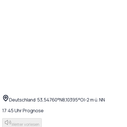
Deutschland
·
·
53,54760
°N
8,10395
°O
|
-2
m ü. NN
17:45
Uhr
Prognose
Wetter vorlesen