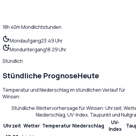
18h 40m
Mondlichtstunden
Mondaufgang
23:49 Uhr
Monduntergang
18:29 Uhr
Stündlich
Stündliche Prognose
Heute
Temperatur und Niederschlag im stündlichen Verlauf für
Winsen
.
Stündliche Wettervorhersage für
Winsen
: Uhrzeit, Wet
Niederschlag, UV-Index, Taupunkt und Nullg
UV-
Uhrzeit
Wetter
Temperatur
Niederschlag
Tau
Index