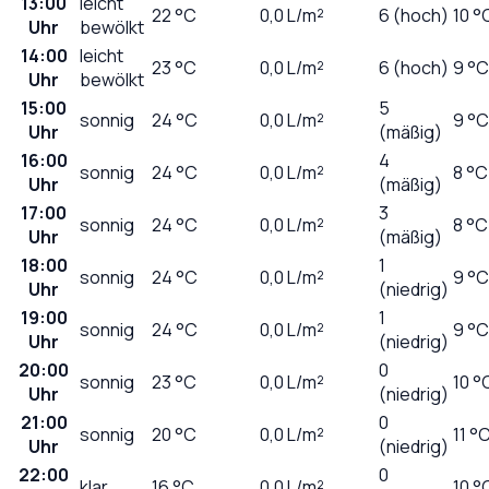
13:00
leicht
22
°C
0,0
L/m²
6 (hoch)
10 °
Uhr
bewölkt
14:00
leicht
23
°C
0,0
L/m²
6 (hoch)
9 °C
Uhr
bewölkt
15:00
5
sonnig
24
°C
0,0
L/m²
9 °C
Uhr
(mäßig)
16:00
4
sonnig
24
°C
0,0
L/m²
8 °C
Uhr
(mäßig)
17:00
3
sonnig
24
°C
0,0
L/m²
8 °C
Uhr
(mäßig)
18:00
1
sonnig
24
°C
0,0
L/m²
9 °C
Uhr
(niedrig)
19:00
1
sonnig
24
°C
0,0
L/m²
9 °C
Uhr
(niedrig)
20:00
0
sonnig
23
°C
0,0
L/m²
10 °
Uhr
(niedrig)
21:00
0
sonnig
20
°C
0,0
L/m²
11 °
Uhr
(niedrig)
22:00
0
klar
16
°C
0,0
L/m²
10 °