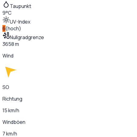
Taupunkt
9°C
UV-Index
6
(
hoch
)
Nullgradgrenze
3658 m
Wind
SO
Richtung
15 km/h
Windböen
7 km/h