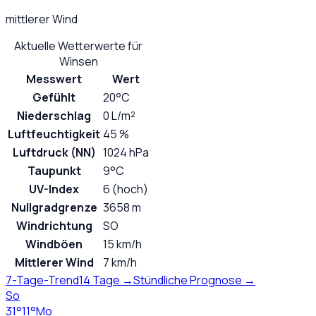
mittlerer Wind
Aktuelle Wetterwerte für
Winsen
Messwert
Wert
Gefühlt
20°C
Niederschlag
0 L/m²
Luftfeuchtigkeit
45 %
Luftdruck (NN)
1024 hPa
Taupunkt
9°C
UV-Index
6 (hoch)
Nullgradgrenze
3658 m
Windrichtung
SO
Windböen
15 km/h
Mittlerer Wind
7 km/h
7-Tage-Trend
14 Tage →
Stündliche Prognose →
So
31
°
11
°
Mo