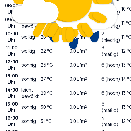
08:00
1
sonnig
13
°C
0,0
L/m²
10 °
Uhr
(niedrig)
09:00
leicht
2
18
°C
0,0
L/m²
11 °
Uhr
bewölkt
(niedrig)
10:00
2
wolkig
20
°C
0,0
L/m²
11 °
Uhr
(niedrig)
11:00
3
wolkig
22
°C
0,0
L/m²
12 °
Uhr
(mäßig)
12:00
sonnig
25
°C
0,0
L/m²
6 (hoch)
13 °
Uhr
13:00
sonnig
27
°C
0,0
L/m²
6 (hoch)
14 °
Uhr
14:00
leicht
29
°C
0,0
L/m²
6 (hoch)
13 °
Uhr
bewölkt
15:00
5
sonnig
30
°C
0,0
L/m²
13 °
Uhr
(mäßig)
16:00
4
sonnig
31
°C
0,0
L/m²
12 °
Uhr
(mäßig)