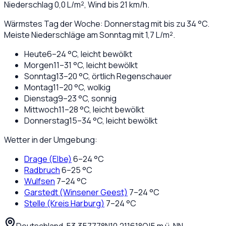
Niederschlag
0,0
L/m², Wind bis
21
km/h.
Wärmstes Tag der Woche: Donnerstag mit bis zu 34 °C.
Meiste Niederschläge am Sonntag mit 1,7 L/m².
Heute
6
–
24
°C,
leicht bewölkt
Morgen
11
–
31
°C,
leicht bewölkt
Sonntag
13
–
20
°C,
örtlich Regenschauer
Montag
11
–
20
°C,
wolkig
Dienstag
9
–
23
°C,
sonnig
Mittwoch
11
–
28
°C,
leicht bewölkt
Donnerstag
15
–
34
°C,
leicht bewölkt
Wetter in der Umgebung:
Drage (Elbe)
6
–
24
°C
Radbruch
6
–
25
°C
Wulfsen
7
–
24
°C
Garstedt (Winsener Geest)
7
–
24
°C
Stelle (Kreis Harburg)
7
–
24
°C
Deutschland
·
·
53,35777
°N
10,21161
°O
|
5
m ü. NN