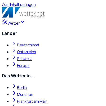
Zum Inhalt springen
Wetter
Länder
Deutschland
Österreich
Schweiz
Europa
Das Wetter in...
Berlin
München
Frankfurt am Main