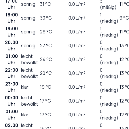
17:00
3
sonnig
31
°C
0,0
L/m²
11 °
Uhr
(mäßig)
18:00
1
sonnig
30
°C
0,0
L/m²
9 °C
Uhr
(niedrig)
19:00
1
sonnig
29
°C
0,0
L/m²
11 °
Uhr
(niedrig)
20:00
0
sonnig
27
°C
0,0
L/m²
13 °
Uhr
(niedrig)
21:00
leicht
0
24
°C
0,0
L/m²
12 °
Uhr
bewölkt
(niedrig)
22:00
leicht
0
20
°C
0,0
L/m²
13 °
Uhr
bewölkt
(niedrig)
23:00
0
klar
19
°C
0,0
L/m²
13 °
Uhr
(niedrig)
00:00
leicht
0
17
°C
0,0
L/m²
12 °
Uhr
bewölkt
(niedrig)
01:00
0
klar
17
°C
0,0
L/m²
12 °
Uhr
(niedrig)
02:00
leicht
0
16
°C
0,0
L/m²
13 °