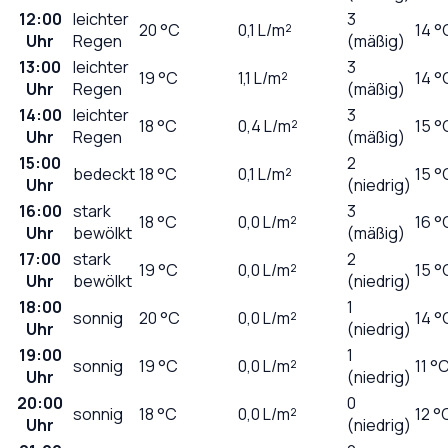
12:00
leichter
3
20
°C
0,1
L/m²
14 °
Uhr
Regen
(mäßig)
13:00
leichter
3
19
°C
1,1
L/m²
14 °
Uhr
Regen
(mäßig)
14:00
leichter
3
18
°C
0,4
L/m²
15 °
Uhr
Regen
(mäßig)
15:00
2
bedeckt
18
°C
0,1
L/m²
15 °
Uhr
(niedrig)
16:00
stark
3
18
°C
0,0
L/m²
16 °
Uhr
bewölkt
(mäßig)
17:00
stark
2
19
°C
0,0
L/m²
15 °
Uhr
bewölkt
(niedrig)
18:00
1
sonnig
20
°C
0,0
L/m²
14 °
Uhr
(niedrig)
19:00
1
sonnig
19
°C
0,0
L/m²
11 °
Uhr
(niedrig)
20:00
0
sonnig
18
°C
0,0
L/m²
12 °
Uhr
(niedrig)