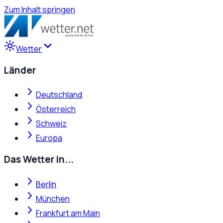
Zum Inhalt springen
Wetter
Länder
Deutschland
Österreich
Schweiz
Europa
Das Wetter in...
Berlin
München
Frankfurt am Main