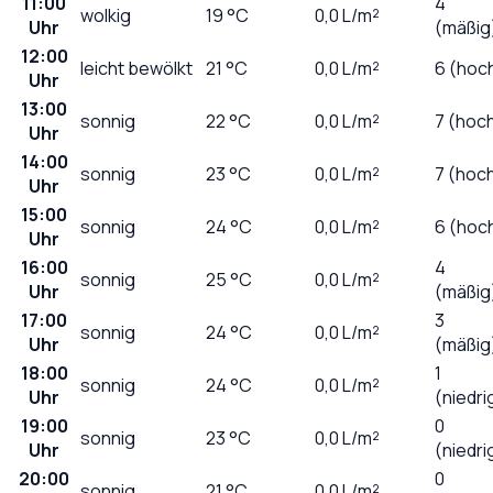
11:00
4
wolkig
19
°C
0,0
L/m²
Uhr
(mäßig
12:00
leicht bewölkt
21
°C
0,0
L/m²
6 (hoc
Uhr
13:00
sonnig
22
°C
0,0
L/m²
7 (hoc
Uhr
14:00
sonnig
23
°C
0,0
L/m²
7 (hoc
Uhr
15:00
sonnig
24
°C
0,0
L/m²
6 (hoc
Uhr
16:00
4
sonnig
25
°C
0,0
L/m²
Uhr
(mäßig
17:00
3
sonnig
24
°C
0,0
L/m²
Uhr
(mäßig
18:00
1
sonnig
24
°C
0,0
L/m²
Uhr
(niedri
19:00
0
sonnig
23
°C
0,0
L/m²
Uhr
(niedri
20:00
0
sonnig
21
°C
0,0
L/m²