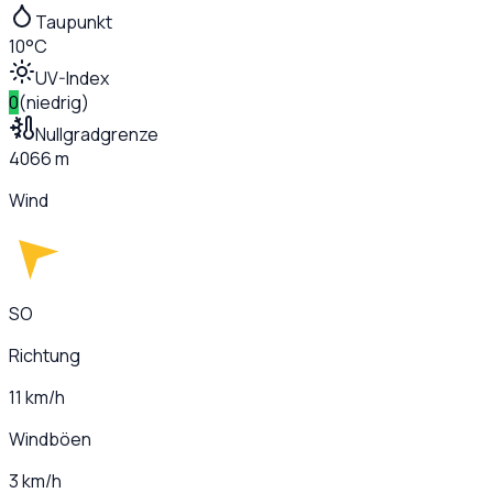
Taupunkt
10°C
UV-Index
0
(
niedrig
)
Nullgradgrenze
4066 m
Wind
SO
Richtung
11 km/h
Windböen
3 km/h