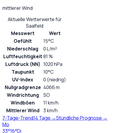
mittlerer Wind
Aktuelle Wetterwerte für
Saalfeld
Messwert
Wert
Gefühlt
15°C
Niederschlag
0 L/m²
Luftfeuchtigkeit
81 %
Luftdruck (NN)
1020 hPa
Taupunkt
10°C
UV-Index
0 (niedrig)
Nullgradgrenze
4066 m
Windrichtung
SO
Windböen
11 km/h
Mittlerer Wind
3 km/h
7-Tage-Trend
14 Tage →
Stündliche Prognose →
Mo
33
°
16
°
Di