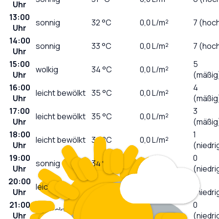
Uhr
13:00
sonnig
32
°C
0,0
L/m²
7 (hoc
Uhr
14:00
sonnig
33
°C
0,0
L/m²
7 (hoc
Uhr
15:00
5
wolkig
34
°C
0,0
L/m²
Uhr
(mäßig
16:00
4
leicht bewölkt
35
°C
0,0
L/m²
Uhr
(mäßig
17:00
3
leicht bewölkt
35
°C
0,0
L/m²
Uhr
(mäßig
18:00
1
leicht bewölkt
34
°C
0,0
L/m²
Uhr
(niedri
19:00
0
sonnig
34
°C
0,0
L/m²
Uhr
(niedri
20:00
0
leicht bewölkt
32
°C
0,0
L/m²
Uhr
(niedri
21:00
0
bedeckt
29
°C
0,0
L/m²
Uhr
(niedri