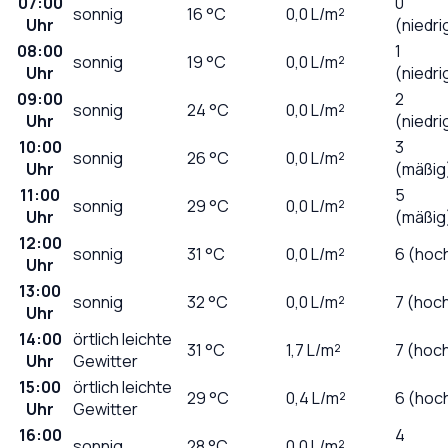
07:00
0
sonnig
16
°C
0,0
L/m²
Uhr
(niedri
08:00
1
sonnig
19
°C
0,0
L/m²
Uhr
(niedri
09:00
2
sonnig
24
°C
0,0
L/m²
Uhr
(niedri
10:00
3
sonnig
26
°C
0,0
L/m²
Uhr
(mäßig
11:00
5
sonnig
29
°C
0,0
L/m²
Uhr
(mäßig
12:00
sonnig
31
°C
0,0
L/m²
6 (hoc
Uhr
13:00
sonnig
32
°C
0,0
L/m²
7 (hoc
Uhr
14:00
örtlich leichte
31
°C
1,7
L/m²
7 (hoc
Uhr
Gewitter
15:00
örtlich leichte
29
°C
0,4
L/m²
6 (hoc
Uhr
Gewitter
16:00
4
sonnig
28
°C
0,0
L/m²