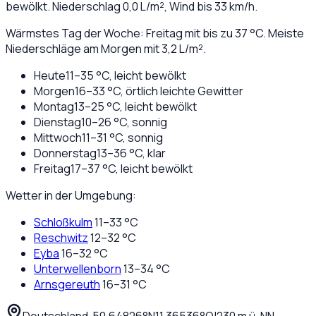
bewölkt
. Niederschlag
0,0
L/m², Wind bis
33
km/h.
Wärmstes Tag der Woche: Freitag mit bis zu 37 °C. Meiste
Niederschläge am Morgen mit 3,2 L/m².
Heute
11
–
35
°C,
leicht bewölkt
Morgen
16
–
33
°C,
örtlich leichte Gewitter
Montag
13
–
25
°C,
leicht bewölkt
Dienstag
10
–
26
°C,
sonnig
Mittwoch
11
–
31
°C,
sonnig
Donnerstag
13
–
36
°C,
klar
Freitag
17
–
37
°C,
leicht bewölkt
Wetter in der Umgebung:
Schloßkulm
11
–
33
°C
Reschwitz
12
–
32
°C
Eyba
16
–
32
°C
Unterwellenborn
13
–
34
°C
Arnsgereuth
16
–
31
°C
Deutschland
·
·
50,64826
°N
11,36536
°O
|
230
m ü. NN