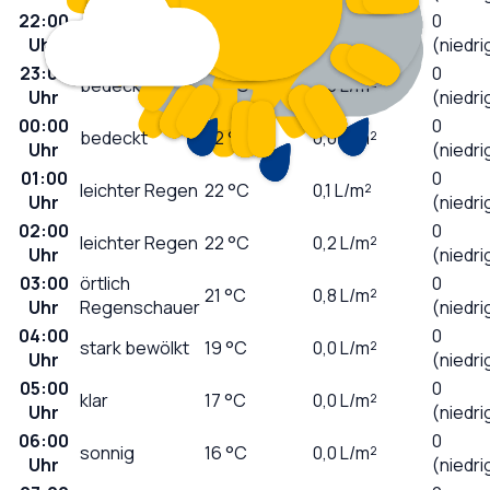
22:00
0
bedeckt
25
°C
0,0
L/m²
Uhr
(niedri
23:00
0
bedeckt
23
°C
0,0
L/m²
Uhr
(niedri
00:00
0
bedeckt
22
°C
0,0
L/m²
Uhr
(niedri
01:00
0
leichter Regen
22
°C
0,1
L/m²
Uhr
(niedri
02:00
0
leichter Regen
22
°C
0,2
L/m²
Uhr
(niedri
03:00
örtlich
0
21
°C
0,8
L/m²
Uhr
Regenschauer
(niedri
04:00
0
stark bewölkt
19
°C
0,0
L/m²
Uhr
(niedri
05:00
0
klar
17
°C
0,0
L/m²
Uhr
(niedri
06:00
0
sonnig
16
°C
0,0
L/m²
Uhr
(niedri