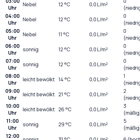
03:00
0
Nebel
12
°C
0,0
L/m²
Uhr
(niedri
04:00
0
Nebel
12
°C
0,0
L/m²
Uhr
(niedri
05:00
0
Nebel
11
°C
0,0
L/m²
Uhr
(niedri
06:00
0
sonnig
12
°C
0,0
L/m²
Uhr
(niedri
07:00
0
sonnig
12
°C
0,0
L/m²
Uhr
(niedri
08:00
1
leicht bewölkt
14
°C
0,0
L/m²
Uhr
(niedri
09:00
2
leicht bewölkt
21
°C
0,0
L/m²
Uhr
(niedri
10:00
3
leicht bewölkt
26
°C
0,0
L/m²
Uhr
(mäßig
11:00
5
sonnig
29
°C
0,0
L/m²
Uhr
(mäßig
12:00
sonnig
31
°C
0,0
L/m²
6 (hoc