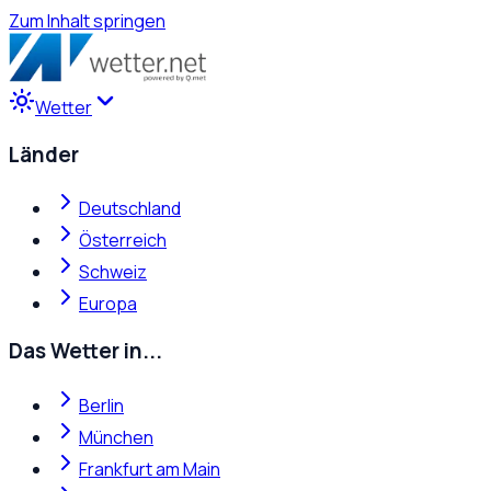
Zum Inhalt springen
Wetter
Länder
Deutschland
Österreich
Schweiz
Europa
Das Wetter in...
Berlin
München
Frankfurt am Main