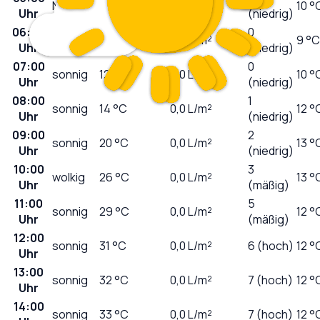
Nebel
12
°C
0,0
L/m²
10 °
Uhr
(niedrig)
06:00
0
sonnig
11
°C
0,0
L/m²
9 °C
Uhr
(niedrig)
07:00
0
sonnig
12
°C
0,0
L/m²
10 °
Uhr
(niedrig)
08:00
1
sonnig
14
°C
0,0
L/m²
12 °
Uhr
(niedrig)
09:00
2
sonnig
20
°C
0,0
L/m²
13 °
Uhr
(niedrig)
10:00
3
wolkig
26
°C
0,0
L/m²
13 °
Uhr
(mäßig)
11:00
5
sonnig
29
°C
0,0
L/m²
12 °
Uhr
(mäßig)
12:00
sonnig
31
°C
0,0
L/m²
6 (hoch)
12 °
Uhr
13:00
sonnig
32
°C
0,0
L/m²
7 (hoch)
12 °
Uhr
14:00
sonnig
33
°C
0,0
L/m²
7 (hoch)
12 °