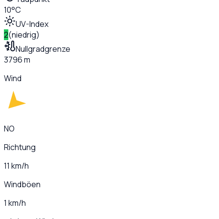
10°C
UV-Index
2
(
niedrig
)
Nullgradgrenze
3796 m
Wind
NO
Richtung
11 km/h
Windböen
1 km/h