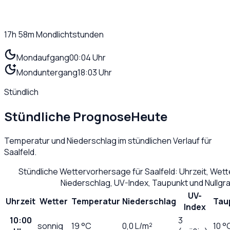
17h 58m
Mondlichtstunden
Mondaufgang
00:04 Uhr
Monduntergang
18:03 Uhr
Stündlich
Stündliche Prognose
Heute
Temperatur und Niederschlag im stündlichen Verlauf für
Saalfeld
.
Stündliche Wettervorhersage für
Saalfeld
: Uhrzeit, Wet
Niederschlag, UV-Index, Taupunkt und Nullg
UV-
Uhrzeit
Wetter
Temperatur
Niederschlag
Tau
Index
10:00
3
sonnig
19
°C
0,0
L/m²
10 °