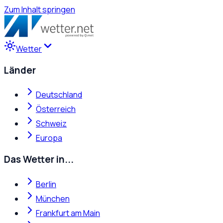
Zum Inhalt springen
Wetter
Länder
Deutschland
Österreich
Schweiz
Europa
Das Wetter in...
Berlin
München
Frankfurt am Main