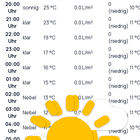
20:00
0
sonnig
25
°C
0,0
L/m²
10 °
Uhr
(niedrig)
21:00
0
klar
23
°C
0,0
L/m²
11 °
Uhr
(niedrig)
22:00
0
klar
19
°C
0,0
L/m²
11 °
Uhr
(niedrig)
23:00
0
klar
17
°C
0,0
L/m²
11 °
Uhr
(niedrig)
00:00
0
klar
16
°C
0,0
L/m²
11 °
Uhr
(niedrig)
01:00
0
klar
15
°C
0,0
L/m²
11 °
Uhr
(niedrig)
02:00
0
Nebel
13
°C
0,0
L/m²
11 °
Uhr
(niedrig)
03:00
0
Nebel
12
°C
0,0
L/m²
11 °
Uhr
(niedrig)
04:00
0
Nebel
11
°C
0,0
L/m²
10 °
Uhr
(niedrig)
05:00
0