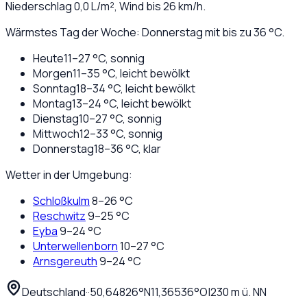
Niederschlag
0,0
L/m², Wind bis
26
km/h.
Wärmstes Tag der Woche: Donnerstag mit bis zu 36 °C.
Heute
11
–
27
°C,
sonnig
Morgen
11
–
35
°C,
leicht bewölkt
Sonntag
18
–
34
°C,
leicht bewölkt
Montag
13
–
24
°C,
leicht bewölkt
Dienstag
10
–
27
°C,
sonnig
Mittwoch
12
–
33
°C,
sonnig
Donnerstag
18
–
36
°C,
klar
Wetter in der Umgebung:
Schloßkulm
8
–
26
°C
Reschwitz
9
–
25
°C
Eyba
9
–
24
°C
Unterwellenborn
10
–
27
°C
Arnsgereuth
9
–
24
°C
Deutschland
·
·
50,64826
°N
11,36536
°O
|
230
m ü. NN