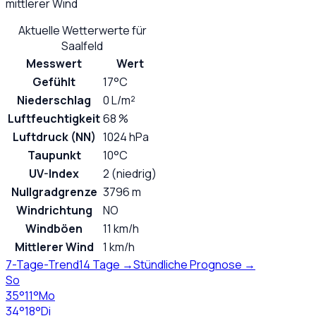
mittlerer Wind
Aktuelle Wetterwerte für
Saalfeld
Messwert
Wert
Gefühlt
17°C
Niederschlag
0 L/m²
Luftfeuchtigkeit
68 %
Luftdruck (NN)
1024 hPa
Taupunkt
10°C
UV-Index
2 (niedrig)
Nullgradgrenze
3796 m
Windrichtung
NO
Windböen
11 km/h
Mittlerer Wind
1 km/h
7-Tage-Trend
14 Tage →
Stündliche Prognose →
So
35
°
11
°
Mo
34
°
18
°
Di