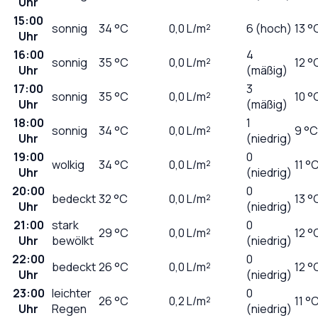
Uhr
15:00
sonnig
34
°C
0,0
L/m²
6 (hoch)
13 °
Uhr
16:00
4
sonnig
35
°C
0,0
L/m²
12 °
Uhr
(mäßig)
17:00
3
sonnig
35
°C
0,0
L/m²
10 °
Uhr
(mäßig)
18:00
1
sonnig
34
°C
0,0
L/m²
9 °C
Uhr
(niedrig)
19:00
0
wolkig
34
°C
0,0
L/m²
11 °
Uhr
(niedrig)
20:00
0
bedeckt
32
°C
0,0
L/m²
13 °
Uhr
(niedrig)
21:00
stark
0
29
°C
0,0
L/m²
12 °
Uhr
bewölkt
(niedrig)
22:00
0
bedeckt
26
°C
0,0
L/m²
12 °
Uhr
(niedrig)
23:00
leichter
0
26
°C
0,2
L/m²
11 °
Uhr
Regen
(niedrig)