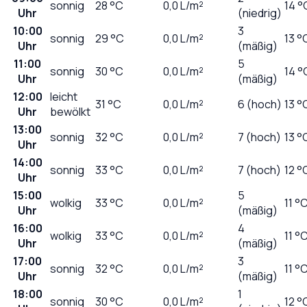
sonnig
28
°C
0,0
L/m²
14 °
Uhr
(niedrig)
10:00
3
sonnig
29
°C
0,0
L/m²
13 °
Uhr
(mäßig)
11:00
5
sonnig
30
°C
0,0
L/m²
14 °
Uhr
(mäßig)
12:00
leicht
31
°C
0,0
L/m²
6 (hoch)
13 °
Uhr
bewölkt
13:00
sonnig
32
°C
0,0
L/m²
7 (hoch)
13 °
Uhr
14:00
sonnig
33
°C
0,0
L/m²
7 (hoch)
12 °
Uhr
15:00
5
wolkig
33
°C
0,0
L/m²
11 °
Uhr
(mäßig)
16:00
4
wolkig
33
°C
0,0
L/m²
11 °
Uhr
(mäßig)
17:00
3
sonnig
32
°C
0,0
L/m²
11 °
Uhr
(mäßig)
18:00
1
sonnig
30
°C
0,0
L/m²
12 °