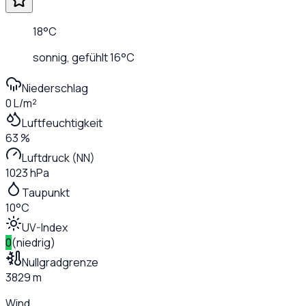
18
°C
sonnig
, gefühlt
16
°C
Niederschlag
0 L/m²
Luftfeuchtigkeit
63 %
Luftdruck (NN)
1023 hPa
Taupunkt
10°C
UV-Index
0
(
niedrig
)
Nullgradgrenze
3829 m
Wind