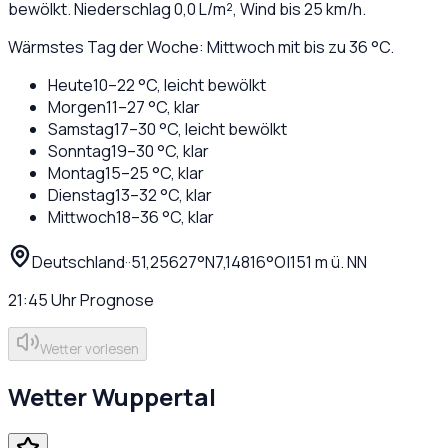
bewölkt
. Niederschlag
0,0
L/m², Wind bis
25
km/h.
Wärmstes Tag der Woche: Mittwoch mit bis zu 36 °C.
Heute
10
–
22
°C,
leicht bewölkt
Morgen
11
–
27
°C,
klar
Samstag
17
–
30
°C,
leicht bewölkt
Sonntag
19
–
30
°C,
klar
Montag
15
–
25
°C,
klar
Dienstag
13
–
32
°C,
klar
Mittwoch
18
–
36
°C,
klar
Deutschland
·
·
51,25627
°N
7,14816
°O
|
151
m ü. NN
21:45
Uhr
Prognose
Wetter vorlesen
Wetter
Wuppertal