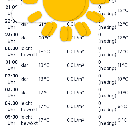
21:00
0
sonnig
23
°C
0,0
L/m²
13 °
Uhr
(niedrig)
22:00
0
klar
21
°C
0,0
L/m²
12 °
Uhr
(niedrig)
23:00
0
klar
20
°C
0,0
L/m²
12 °
Uhr
(niedrig)
00:00
leicht
0
19
°C
0,0
L/m²
12 °
Uhr
bewölkt
(niedrig)
01:00
0
klar
18
°C
0,0
L/m²
11 °C
Uhr
(niedrig)
02:00
0
klar
18
°C
0,0
L/m²
10 °
Uhr
(niedrig)
03:00
0
klar
17
°C
0,0
L/m²
10 °
Uhr
(niedrig)
04:00
leicht
0
17
°C
0,0
L/m²
9 °C
Uhr
bewölkt
(niedrig)
05:00
leicht
0
17
°C
0,0
L/m²
9 °C
Uhr
bewölkt
(niedrig)