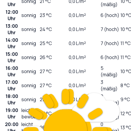
sonnig
21
°C
0,0
L/m²
10 °
Uhr
(mäßig)
12:00
sonnig
23
°C
0,0
L/m²
6 (hoch)
10 °
Uhr
13:00
sonnig
24
°C
0,0
L/m²
7 (hoch)
10 °
Uhr
14:00
sonnig
25
°C
0,0
L/m²
7 (hoch)
11 °C
Uhr
15:00
sonnig
26
°C
0,0
L/m²
6 (hoch)
11 °C
Uhr
16:00
5
sonnig
27
°C
0,0
L/m²
10 °
Uhr
(mäßig)
17:00
3
sonnig
27
°C
0,0
L/m²
8 °C
Uhr
(mäßig)
18:00
2
sonnig
27
°C
0,0
L/m²
9 °C
Uhr
(niedrig)
19:00
leicht
1
27
°C
0,0
L/m²
12 °
Uhr
bewölkt
(niedrig)
20:00
leicht
0
26
°C
0,0
L/m²
13 °
Uhr
bewölkt
(niedrig)