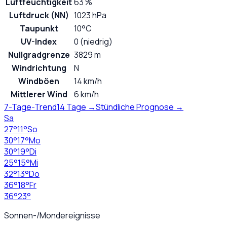
Luftfeuchtigkeit
63 %
Luftdruck (NN)
1023 hPa
Taupunkt
10°C
UV-Index
0 (niedrig)
Nullgradgrenze
3829 m
Windrichtung
N
Windböen
14 km/h
Mittlerer Wind
6 km/h
7-Tage-Trend
14 Tage →
Stündliche Prognose →
Sa
27
°
11
°
So
30
°
17
°
Mo
30
°
19
°
Di
25
°
15
°
Mi
32
°
13
°
Do
36
°
18
°
Fr
36
°
23
°
Sonnen-/Mondereignisse