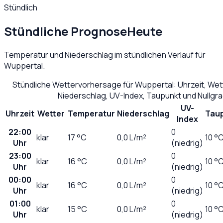
Stündlich
Stündliche Prognose
Heute
Temperatur und Niederschlag im stündlichen Verlauf für
Wuppertal
.
Stündliche Wettervorhersage für
Wuppertal
: Uhrzeit, We
Niederschlag, UV-Index, Taupunkt und Nullgr
UV-
Uhrzeit
Wetter
Temperatur
Niederschlag
Tau
Index
22:00
0
klar
17
°C
0,0
L/m²
10 °
Uhr
(niedrig)
23:00
0
klar
16
°C
0,0
L/m²
10 °
Uhr
(niedrig)
00:00
0
klar
16
°C
0,0
L/m²
10 °
Uhr
(niedrig)
01:00
0
klar
15
°C
0,0
L/m²
10 °
Uhr
(niedrig)