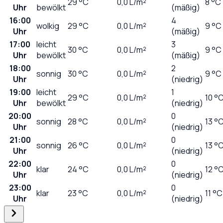
29
°C
0,0
L/m²
8 °C
Uhr
bewölkt
(mäßig)
16:00
4
wolkig
29
°C
0,0
L/m²
9 °C
Uhr
(mäßig)
17:00
leicht
3
30
°C
0,0
L/m²
9 °C
Uhr
bewölkt
(mäßig)
18:00
2
sonnig
30
°C
0,0
L/m²
9 °C
Uhr
(niedrig)
19:00
leicht
1
29
°C
0,0
L/m²
10 °
Uhr
bewölkt
(niedrig)
20:00
0
sonnig
28
°C
0,0
L/m²
13 °
Uhr
(niedrig)
21:00
0
sonnig
26
°C
0,0
L/m²
13 °
Uhr
(niedrig)
22:00
0
klar
24
°C
0,0
L/m²
12 °
Uhr
(niedrig)
23:00
0
klar
23
°C
0,0
L/m²
11 °C
Uhr
(niedrig)