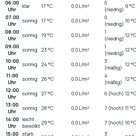
06:00
0
klar
17
°C
0,0
L/m²
9 °C
Uhr
(niedrig)
07:00
0
sonnig
17
°C
0,0
L/m²
10 °
Uhr
(niedrig)
08:00
1
sonnig
19
°C
0,0
L/m²
12 °
Uhr
(niedrig)
09:00
1
sonnig
23
°C
0,0
L/m²
12 °
Uhr
(niedrig)
10:00
3
sonnig
24
°C
0,0
L/m²
12 °
Uhr
(mäßig)
11:00
4
sonnig
26
°C
0,0
L/m²
12 °
Uhr
(mäßig)
12:00
sonnig
27
°C
0,0
L/m²
6 (hoch)
12 °
Uhr
13:00
sonnig
28
°C
0,0
L/m²
7 (hoch)
11 °C
Uhr
14:00
leicht
29
°C
0,0
L/m²
7 (hoch)
10 °
Uhr
bewölkt
15:00
stark
3