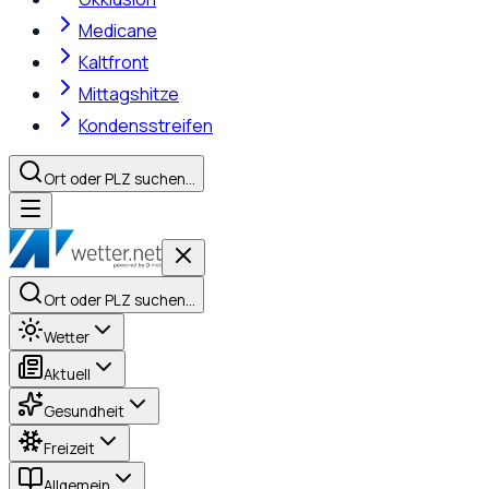
Medicane
Kaltfront
Mittagshitze
Kondensstreifen
Ort oder PLZ suchen…
Ort oder PLZ suchen…
Wetter
Aktuell
Gesundheit
Freizeit
Allgemein