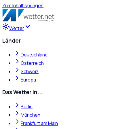
Zum Inhalt springen
Wetter
Länder
Deutschland
Österreich
Schweiz
Europa
Das Wetter in...
Berlin
München
Frankfurt am Main