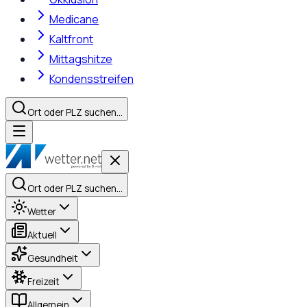
Medicane
Kaltfront
Mittagshitze
Kondensstreifen
Ort oder PLZ suchen…
Ort oder PLZ suchen…
Wetter
Aktuell
Gesundheit
Freizeit
Allgemein