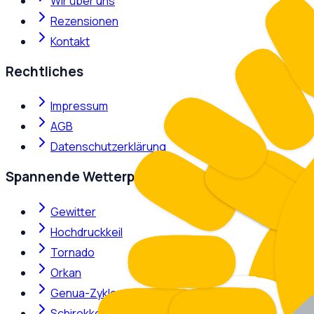
Wir über uns
Rezensionen
Kontakt
Rechtliches
Impressum
AGB
Datenschutzerklärung
Spannende Wetterphänomene
Gewitter
Hochdruckkeil
Tornado
Orkan
Genua-Zyklone
Schirokko