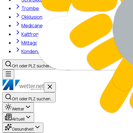
Trombe
Okklusion
Medicane
Kaltfront
Mittagshitze
Kondensstreifen
Ort oder PLZ suchen…
Ort oder PLZ suchen…
Wetter
Aktuell
Gesundheit