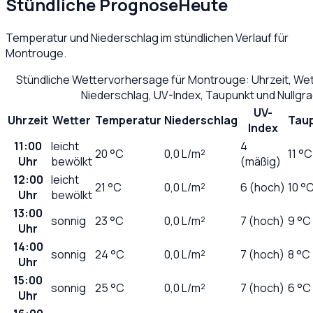
Stündliche Prognose
Heute
Temperatur und Niederschlag im stündlichen Verlauf für
Montrouge
.
Stündliche Wettervorhersage für
Montrouge
: Uhrzeit, We
Niederschlag, UV-Index, Taupunkt und Nullgr
UV-
Uhrzeit
Wetter
Temperatur
Niederschlag
Tau
Index
11:00
leicht
4
20
°C
0,0
L/m²
11 °C
Uhr
bewölkt
(mäßig)
12:00
leicht
21
°C
0,0
L/m²
6 (hoch)
10 °
Uhr
bewölkt
13:00
sonnig
23
°C
0,0
L/m²
7 (hoch)
9 °C
Uhr
14:00
sonnig
24
°C
0,0
L/m²
7 (hoch)
8 °C
Uhr
15:00
sonnig
25
°C
0,0
L/m²
7 (hoch)
6 °C
Uhr