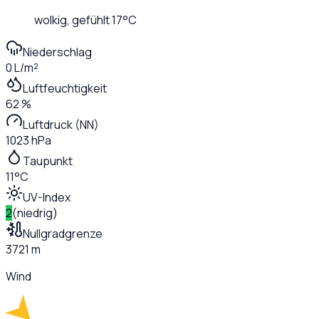
wolkig
, gefühlt
17
°C
Niederschlag
0 L/m²
Luftfeuchtigkeit
62 %
Luftdruck (NN)
1023 hPa
Taupunkt
11°C
UV-Index
2
(
niedrig
)
Nullgradgrenze
3721 m
Wind