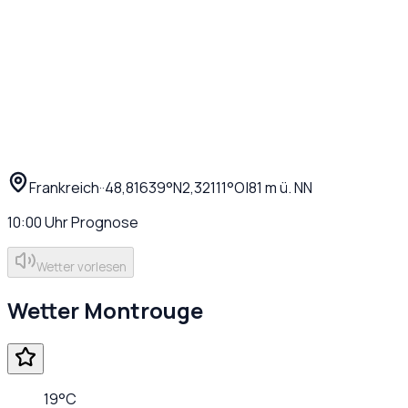
Frankreich
·
·
48,81639
°N
2,32111
°O
|
81
m ü. NN
10:00
Uhr
Prognose
Wetter vorlesen
Wetter
Montrouge
19
°C