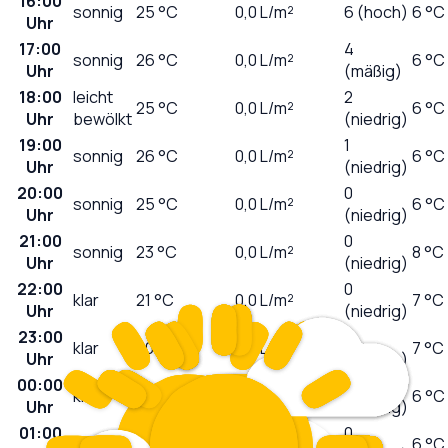
16:00
sonnig
25
°C
0,0
L/m²
6 (hoch)
6 °C
Uhr
17:00
4
sonnig
26
°C
0,0
L/m²
6 °C
Uhr
(mäßig)
18:00
leicht
2
25
°C
0,0
L/m²
6 °C
Uhr
bewölkt
(niedrig)
19:00
1
sonnig
26
°C
0,0
L/m²
6 °C
Uhr
(niedrig)
20:00
0
sonnig
25
°C
0,0
L/m²
6 °C
Uhr
(niedrig)
21:00
0
sonnig
23
°C
0,0
L/m²
8 °C
Uhr
(niedrig)
22:00
0
klar
21
°C
0,0
L/m²
7 °C
Uhr
(niedrig)
23:00
0
klar
20
°C
0,0
L/m²
7 °C
Uhr
(niedrig)
00:00
0
klar
19
°C
0,0
L/m²
6 °C
Uhr
(niedrig)
01:00
0
klar
19
°C
0,0
L/m²
6 °C