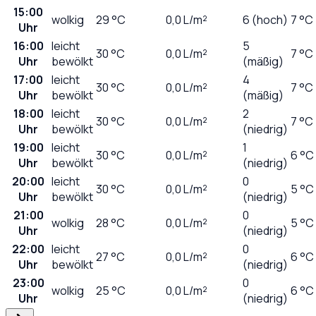
15:00
wolkig
29
°C
0,0
L/m²
6 (hoch)
7 °C
Uhr
16:00
leicht
5
30
°C
0,0
L/m²
7 °C
Uhr
bewölkt
(mäßig)
17:00
leicht
4
30
°C
0,0
L/m²
7 °C
Uhr
bewölkt
(mäßig)
18:00
leicht
2
30
°C
0,0
L/m²
7 °C
Uhr
bewölkt
(niedrig)
19:00
leicht
1
30
°C
0,0
L/m²
6 °C
Uhr
bewölkt
(niedrig)
20:00
leicht
0
30
°C
0,0
L/m²
5 °C
Uhr
bewölkt
(niedrig)
21:00
0
wolkig
28
°C
0,0
L/m²
5 °C
Uhr
(niedrig)
22:00
leicht
0
27
°C
0,0
L/m²
6 °C
Uhr
bewölkt
(niedrig)
23:00
0
wolkig
25
°C
0,0
L/m²
6 °C
Uhr
(niedrig)