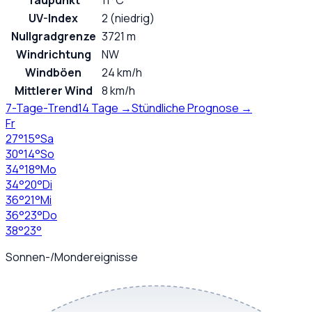
Taupunkt
11°C
UV-Index
2 (niedrig)
Nullgradgrenze
3721 m
Windrichtung
NW
Windböen
24 km/h
Mittlerer Wind
8 km/h
7-Tage-Trend
14 Tage →
Stündliche Prognose →
Fr
27
°
15
°
Sa
30
°
14
°
So
34
°
18
°
Mo
34
°
20
°
Di
36
°
21
°
Mi
36
°
23
°
Do
38
°
23
°
Sonnen-/Mondereignisse