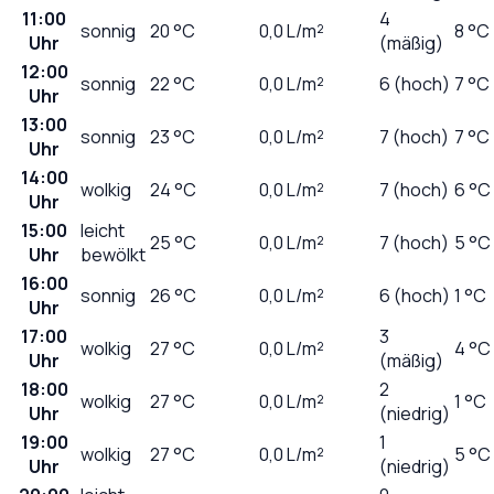
11:00
4
sonnig
20
°C
0,0
L/m²
8 °C
Uhr
(mäßig)
12:00
sonnig
22
°C
0,0
L/m²
6 (hoch)
7 °C
Uhr
13:00
sonnig
23
°C
0,0
L/m²
7 (hoch)
7 °C
Uhr
14:00
wolkig
24
°C
0,0
L/m²
7 (hoch)
6 °C
Uhr
15:00
leicht
25
°C
0,0
L/m²
7 (hoch)
5 °C
Uhr
bewölkt
16:00
sonnig
26
°C
0,0
L/m²
6 (hoch)
1 °C
Uhr
17:00
3
wolkig
27
°C
0,0
L/m²
4 °C
Uhr
(mäßig)
18:00
2
wolkig
27
°C
0,0
L/m²
1 °C
Uhr
(niedrig)
19:00
1
wolkig
27
°C
0,0
L/m²
5 °C
Uhr
(niedrig)