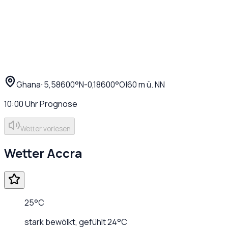
Ghana
·
·
5,58600
°N
-0,18600
°O
|
60
m ü. NN
10:00
Uhr
Prognose
Wetter vorlesen
Wetter
Accra
25
°C
stark bewölkt
, gefühlt
24
°C