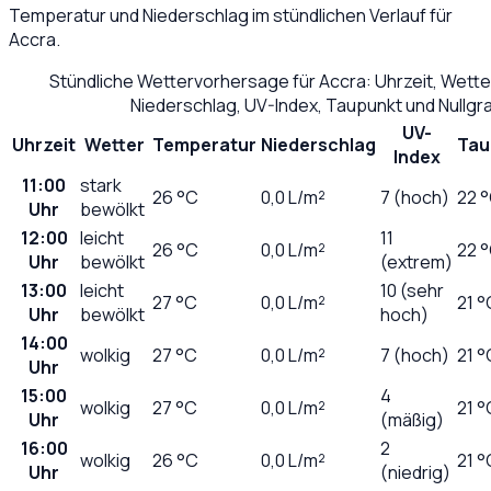
Temperatur und Niederschlag im stündlichen Verlauf für
Accra
.
Stündliche Wettervorhersage für
Accra
: Uhrzeit, Wett
Niederschlag, UV-Index, Taupunkt und Nullg
UV-
Uhrzeit
Wetter
Temperatur
Niederschlag
Tau
Index
11:00
stark
26
°C
0,0
L/m²
7 (hoch)
22 
Uhr
bewölkt
12:00
leicht
11
26
°C
0,0
L/m²
22 
Uhr
bewölkt
(extrem)
13:00
leicht
10 (sehr
27
°C
0,0
L/m²
21 °
Uhr
bewölkt
hoch)
14:00
wolkig
27
°C
0,0
L/m²
7 (hoch)
21 °
Uhr
15:00
4
wolkig
27
°C
0,0
L/m²
21 °
Uhr
(mäßig)
16:00
2
wolkig
26
°C
0,0
L/m²
21 °
Uhr
(niedrig)