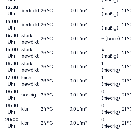
12:00
5
bedeckt
26
°C
0,0
L/m²
21 °
Uhr
(mäßig)
13:00
5
bedeckt
26
°C
0,0
L/m²
21 °
Uhr
(mäßig)
14:00
stark
26
°C
0,0
L/m²
6 (hoch)
21 °
Uhr
bewölkt
15:00
stark
4
26
°C
0,0
L/m²
21 °
Uhr
bewölkt
(mäßig)
16:00
stark
1
26
°C
0,0
L/m²
21 °
Uhr
bewölkt
(niedrig)
17:00
leicht
1
26
°C
0,0
L/m²
21 °
Uhr
bewölkt
(niedrig)
18:00
0
sonnig
25
°C
0,0
L/m²
21 °
Uhr
(niedrig)
19:00
0
klar
24
°C
0,0
L/m²
21 °
Uhr
(niedrig)
20:00
0
klar
24
°C
0,0
L/m²
21 °
Uhr
(niedrig)