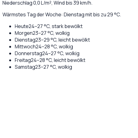
Niederschlag
0,0
L/m², Wind bis
39
km/h.
Wärmstes Tag der Woche: Dienstag mit bis zu 29 °C.
Heute
24
–
27
°C,
stark bewölkt
Morgen
23
–
27
°C,
wolkig
Dienstag
23
–
29
°C,
leicht bewölkt
Mittwoch
24
–
28
°C,
wolkig
Donnerstag
24
–
27
°C,
wolkig
Freitag
24
–
28
°C,
leicht bewölkt
Samstag
23
–
27
°C,
wolkig