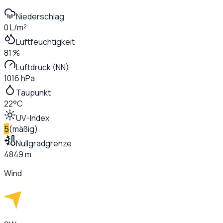
Niederschlag
0 L/m²
Luftfeuchtigkeit
81 %
Luftdruck (NN)
1016 hPa
Taupunkt
22°C
UV-Index
5
(
mäßig
)
Nullgradgrenze
4849 m
Wind