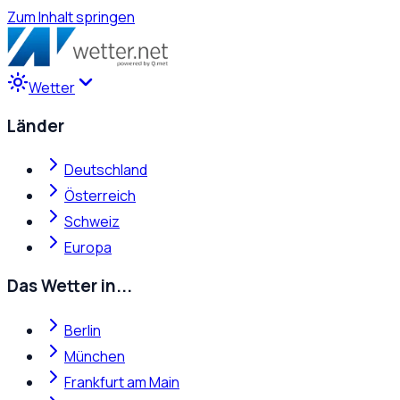
Zum Inhalt springen
Wetter
Länder
Deutschland
Österreich
Schweiz
Europa
Das Wetter in...
Berlin
München
Frankfurt am Main