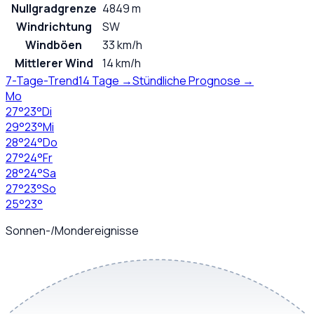
Nullgradgrenze
4849 m
Windrichtung
SW
Windböen
33 km/h
Mittlerer Wind
14 km/h
7-Tage-Trend
14 Tage →
Stündliche Prognose →
Mo
27
°
23
°
Di
29
°
23
°
Mi
28
°
24
°
Do
27
°
24
°
Fr
28
°
24
°
Sa
27
°
23
°
So
25
°
23
°
Sonnen-/Mondereignisse