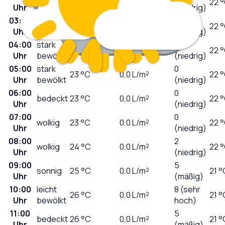
wolkig
24
°C
0,0
L/m²
22 
Uhr
(niedrig)
03:00
0
wolkig
23
°C
0,0
L/m²
22 
Uhr
(niedrig)
04:00
stark
0
24
°C
0,0
L/m²
22 
Uhr
bewölkt
(niedrig)
05:00
stark
0
23
°C
0,0
L/m²
22 
Uhr
bewölkt
(niedrig)
06:00
0
bedeckt
23
°C
0,0
L/m²
22 
Uhr
(niedrig)
07:00
0
wolkig
23
°C
0,0
L/m²
22 
Uhr
(niedrig)
08:00
2
wolkig
24
°C
0,0
L/m²
22 
Uhr
(niedrig)
09:00
5
sonnig
25
°C
0,0
L/m²
21 °
Uhr
(mäßig)
10:00
leicht
8 (sehr
26
°C
0,0
L/m²
21 °
Uhr
bewölkt
hoch)
11:00
5
bedeckt
26
°C
0,0
L/m²
21 °
Uhr
(mäßig)