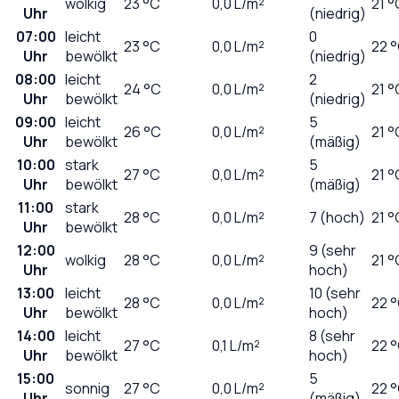
wolkig
23
°C
0,0
L/m²
21 °
Uhr
(niedrig)
07:00
leicht
0
23
°C
0,0
L/m²
22 
Uhr
bewölkt
(niedrig)
08:00
leicht
2
24
°C
0,0
L/m²
21 °
Uhr
bewölkt
(niedrig)
09:00
leicht
5
26
°C
0,0
L/m²
21 °
Uhr
bewölkt
(mäßig)
10:00
stark
5
27
°C
0,0
L/m²
21 °
Uhr
bewölkt
(mäßig)
11:00
stark
28
°C
0,0
L/m²
7 (hoch)
21 °
Uhr
bewölkt
12:00
9 (sehr
wolkig
28
°C
0,0
L/m²
21 °
Uhr
hoch)
13:00
leicht
10 (sehr
28
°C
0,0
L/m²
22 
Uhr
bewölkt
hoch)
14:00
leicht
8 (sehr
27
°C
0,1
L/m²
22 
Uhr
bewölkt
hoch)
15:00
5
sonnig
27
°C
0,0
L/m²
22 
Uhr
(mäßig)