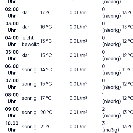
Uhr
(niedrig)
02:00
0
klar
17
°C
0,0
L/m²
13 °
Uhr
(niedrig)
03:00
0
klar
16
°C
0,0
L/m²
13 °
Uhr
(niedrig)
04:00
leicht
0
15
°C
0,0
L/m²
12 °
Uhr
bewölkt
(niedrig)
05:00
0
klar
15
°C
0,0
L/m²
12 °
Uhr
(niedrig)
06:00
0
sonnig
14
°C
0,0
L/m²
11 °C
Uhr
(niedrig)
07:00
0
sonnig
15
°C
0,0
L/m²
12 °
Uhr
(niedrig)
08:00
1
sonnig
17
°C
0,0
L/m²
12 °
Uhr
(niedrig)
09:00
2
sonnig
20
°C
0,0
L/m²
13 °
Uhr
(niedrig)
10:00
3
sonnig
21
°C
0,0
L/m²
13 °
Uhr
(mäßig)