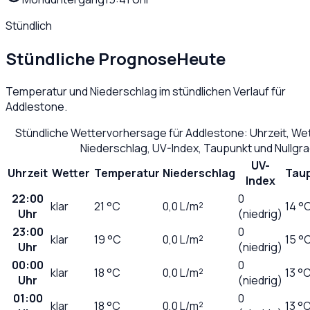
Stündlich
Stündliche Prognose
Heute
Temperatur und Niederschlag im stündlichen Verlauf für
Addlestone
.
Stündliche Wettervorhersage für
Addlestone
: Uhrzeit, W
Niederschlag, UV-Index, Taupunkt und Nullgr
UV-
Uhrzeit
Wetter
Temperatur
Niederschlag
Tau
Index
22:00
0
klar
21
°C
0,0
L/m²
14 °
Uhr
(niedrig)
23:00
0
klar
19
°C
0,0
L/m²
15 °
Uhr
(niedrig)
00:00
0
klar
18
°C
0,0
L/m²
13 °
Uhr
(niedrig)
01:00
0
klar
18
°C
0,0
L/m²
13 °