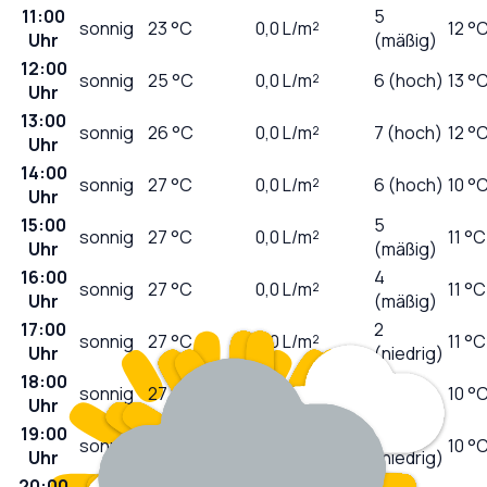
11:00
5
sonnig
23
°C
0,0
L/m²
12 °
Uhr
(mäßig)
12:00
sonnig
25
°C
0,0
L/m²
6 (hoch)
13 °
Uhr
13:00
sonnig
26
°C
0,0
L/m²
7 (hoch)
12 °
Uhr
14:00
sonnig
27
°C
0,0
L/m²
6 (hoch)
10 °
Uhr
15:00
5
sonnig
27
°C
0,0
L/m²
11 °C
Uhr
(mäßig)
16:00
4
sonnig
27
°C
0,0
L/m²
11 °C
Uhr
(mäßig)
17:00
2
sonnig
27
°C
0,0
L/m²
11 °C
Uhr
(niedrig)
18:00
1
sonnig
27
°C
0,0
L/m²
10 °
Uhr
(niedrig)
19:00
0
sonnig
26
°C
0,0
L/m²
10 °
Uhr
(niedrig)
20:00
0