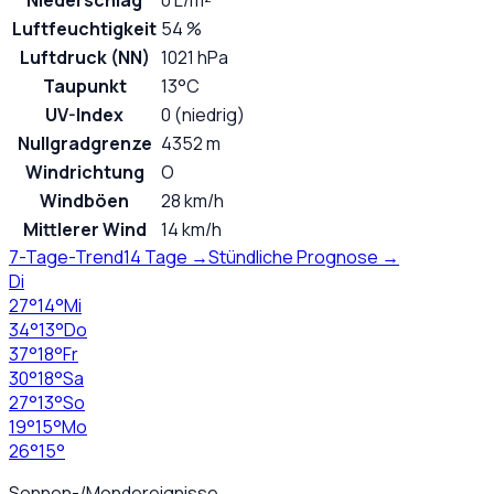
Niederschlag
0 L/m²
Luftfeuchtigkeit
54 %
Luftdruck (NN)
1021 hPa
Taupunkt
13°C
UV-Index
0 (niedrig)
Nullgradgrenze
4352 m
Windrichtung
O
Windböen
28 km/h
Mittlerer Wind
14 km/h
7-Tage-Trend
14 Tage →
Stündliche Prognose →
Di
27
°
14
°
Mi
34
°
13
°
Do
37
°
18
°
Fr
30
°
18
°
Sa
27
°
13
°
So
19
°
15
°
Mo
26
°
15
°
Sonnen-/Mondereignisse