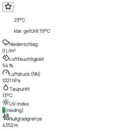
23
°C
klar
, gefühlt
19
°C
Niederschlag
0 L/m²
Luftfeuchtigkeit
54 %
Luftdruck (NN)
1021 hPa
Taupunkt
13°C
UV-Index
0
(
niedrig
)
Nullgradgrenze
4352 m