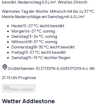
bewölkt
. Niederschlag
0,0
L/m², Wind bis
29
km/h.
Wärmstes Tag der Woche: Mittwoch mit bis zu 37 °C.
Meiste Niederschläge am Samstag mit 4,0 L/m².
Heute
15
–
27
°C,
leicht bewölkt
Morgen
14
–
27
°C,
sonnig
Dienstag
13
–
34
°C,
sonnig
Mittwoch
18
–
37
°C,
sonnig
Donnerstag
18
–
30
°C,
leicht bewölkt
Freitag
13
–
27
°C,
leicht bewölkt
Samstag
15
–
19
°C,
leichter Regen
Großbritannien
·
·
51,37135
°N
-0,49353
°O
|
19
m ü. NN
21:15
Uhr
Prognose
Wetter vorlesen
Wetter
Addlestone