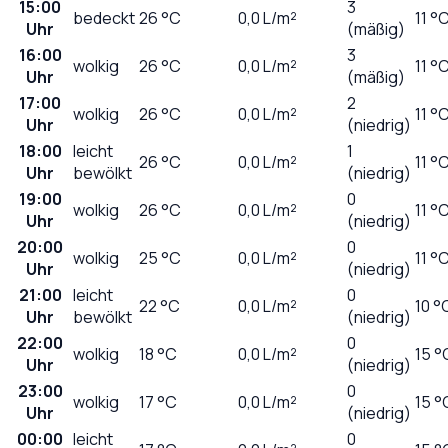
15:00
3
bedeckt
26
°C
0,0
L/m²
11 °
Uhr
(mäßig)
16:00
3
wolkig
26
°C
0,0
L/m²
11 °
Uhr
(mäßig)
17:00
2
wolkig
26
°C
0,0
L/m²
11 °
Uhr
(niedrig)
18:00
leicht
1
26
°C
0,0
L/m²
11 °
Uhr
bewölkt
(niedrig)
19:00
0
wolkig
26
°C
0,0
L/m²
11 °
Uhr
(niedrig)
20:00
0
wolkig
25
°C
0,0
L/m²
11 °
Uhr
(niedrig)
21:00
leicht
0
22
°C
0,0
L/m²
10 °
Uhr
bewölkt
(niedrig)
22:00
0
wolkig
18
°C
0,0
L/m²
15 °
Uhr
(niedrig)
23:00
0
wolkig
17
°C
0,0
L/m²
15 °
Uhr
(niedrig)
00:00
leicht
0