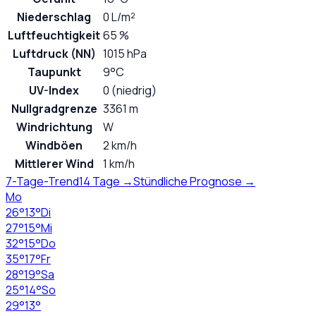
Niederschlag
0 L/m²
Luftfeuchtigkeit
65 %
Luftdruck (NN)
1015 hPa
Taupunkt
9°C
UV-Index
0 (niedrig)
Nullgradgrenze
3361 m
Windrichtung
W
Windböen
2 km/h
Mittlerer Wind
1 km/h
7-Tage-Trend
14 Tage →
Stündliche Prognose →
Mo
26
°
13
°
Di
27
°
15
°
Mi
32
°
15
°
Do
35
°
17
°
Fr
28
°
19
°
Sa
25
°
14
°
So
29
°
13
°