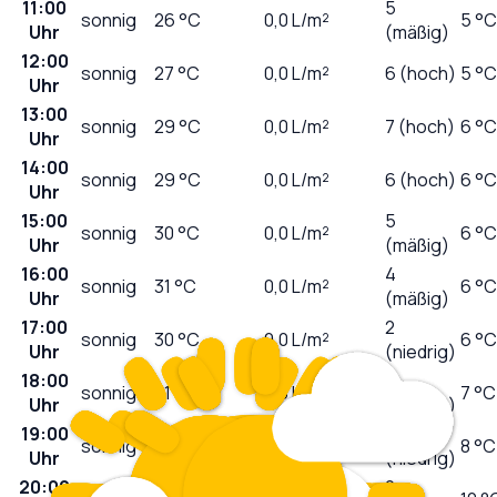
11:00
5
sonnig
26
°C
0,0
L/m²
5 °C
Uhr
(mäßig)
12:00
sonnig
27
°C
0,0
L/m²
6 (hoch)
5 °C
Uhr
13:00
sonnig
29
°C
0,0
L/m²
7 (hoch)
6 °C
Uhr
14:00
sonnig
29
°C
0,0
L/m²
6 (hoch)
6 °C
Uhr
15:00
5
sonnig
30
°C
0,0
L/m²
6 °C
Uhr
(mäßig)
16:00
4
sonnig
31
°C
0,0
L/m²
6 °C
Uhr
(mäßig)
17:00
2
sonnig
30
°C
0,0
L/m²
6 °C
Uhr
(niedrig)
18:00
1
sonnig
31
°C
0,0
L/m²
7 °C
Uhr
(niedrig)
19:00
0
sonnig
30
°C
0,0
L/m²
8 °C
Uhr
(niedrig)
20:00
0