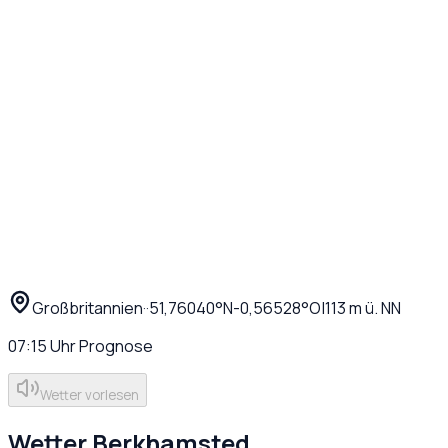
Großbritannien
·
·
51,76040
°N
-0,56528
°O
|
113
m ü. NN
07:15
Uhr
Prognose
Wetter vorlesen
Wetter
Berkhamsted