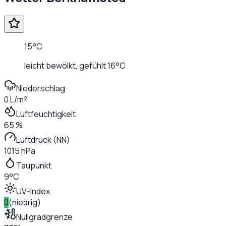
15
°C
leicht bewölkt
, gefühlt
16
°C
Niederschlag
0 L/m²
Luftfeuchtigkeit
65 %
Luftdruck (NN)
1015 hPa
Taupunkt
9°C
UV-Index
0
(
niedrig
)
Nullgradgrenze