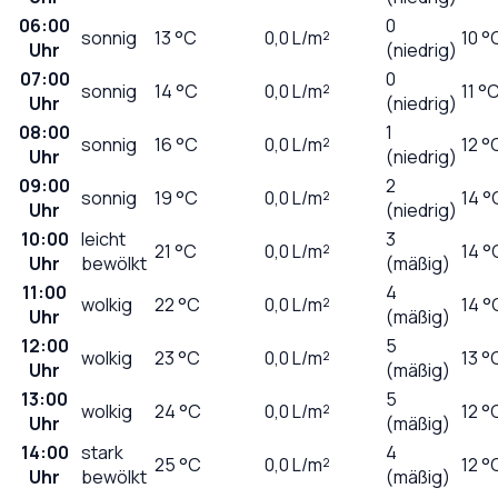
06:00
0
sonnig
13
°C
0,0
L/m²
10 °
Uhr
(niedrig)
07:00
0
sonnig
14
°C
0,0
L/m²
11 °
Uhr
(niedrig)
08:00
1
sonnig
16
°C
0,0
L/m²
12 °
Uhr
(niedrig)
09:00
2
sonnig
19
°C
0,0
L/m²
14 °
Uhr
(niedrig)
10:00
leicht
3
21
°C
0,0
L/m²
14 °
Uhr
bewölkt
(mäßig)
11:00
4
wolkig
22
°C
0,0
L/m²
14 °
Uhr
(mäßig)
12:00
5
wolkig
23
°C
0,0
L/m²
13 °
Uhr
(mäßig)
13:00
5
wolkig
24
°C
0,0
L/m²
12 °
Uhr
(mäßig)
14:00
stark
4
25
°C
0,0
L/m²
12 °
Uhr
bewölkt
(mäßig)