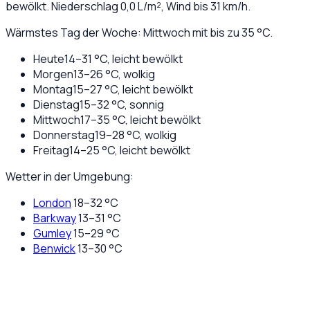
bewölkt
. Niederschlag
0,0
L/m², Wind bis
31
km/h.
Wärmstes Tag der Woche: Mittwoch mit bis zu 35 °C.
Heute
14
–
31
°C,
leicht bewölkt
Morgen
13
–
26
°C,
wolkig
Montag
15
–
27
°C,
leicht bewölkt
Dienstag
15
–
32
°C,
sonnig
Mittwoch
17
–
35
°C,
leicht bewölkt
Donnerstag
19
–
28
°C,
wolkig
Freitag
14
–
25
°C,
leicht bewölkt
Wetter in der Umgebung:
London
18
–
32
°C
Barkway
13
–
31
°C
Gumley
15
–
29
°C
Benwick
13
–
30
°C