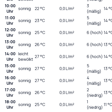
10:00
3
sonnig
22
°C
0,0
L/m²
14 °
Uhr
(mäßig)
11:00
5
sonnig
23
°C
0,0
L/m²
14 °
Uhr
(mäßig)
12:00
sonnig
25
°C
0,0
L/m²
6 (hoch)
14 °
Uhr
13:00
sonnig
26
°C
0,0
L/m²
6 (hoch)
13 °
Uhr
14:00
leicht
27
°C
0,0
L/m²
6 (hoch)
14 °
Uhr
bewölkt
15:00
5
sonnig
27
°C
0,0
L/m²
13 °
Uhr
(mäßig)
16:00
4
sonnig
27
°C
0,0
L/m²
13 °
Uhr
(mäßig)
17:00
2
sonnig
26
°C
0,0
L/m²
13 °
Uhr
(niedrig)
18:00
1
sonnig
25
°C
0,0
L/m²
11 °
Uhr
(niedrig)