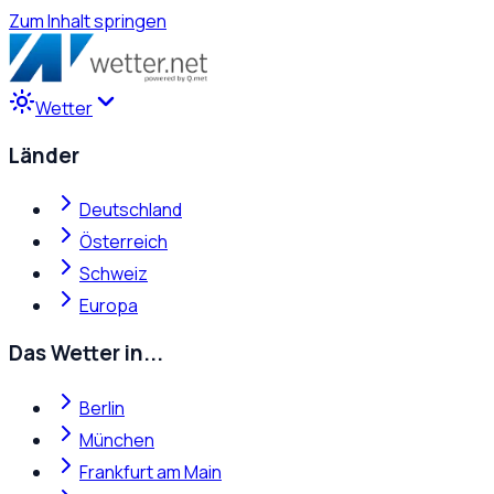
Zum Inhalt springen
Wetter
Länder
Deutschland
Österreich
Schweiz
Europa
Das Wetter in...
Berlin
München
Frankfurt am Main