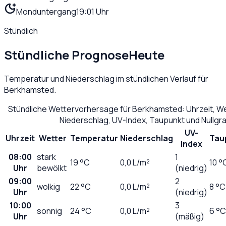
Monduntergang
19:01 Uhr
Stündlich
Stündliche Prognose
Heute
Temperatur und Niederschlag im stündlichen Verlauf für
Berkhamsted
.
Stündliche Wettervorhersage für
Berkhamsted
: Uhrzeit, 
Niederschlag, UV-Index, Taupunkt und Nullg
UV-
Uhrzeit
Wetter
Temperatur
Niederschlag
Tau
Index
08:00
stark
1
19
°C
0,0
L/m²
10 °
Uhr
bewölkt
(niedrig)
09:00
2
wolkig
22
°C
0,0
L/m²
8 °C
Uhr
(niedrig)
10:00
3
sonnig
24
°C
0,0
L/m²
6 °C
Uhr
(mäßig)