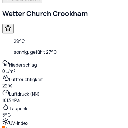
Wetter
Church Crookham
29
°C
sonnig
, gefühlt
27
°C
Niederschlag
0 L/m²
Luftfeuchtigkeit
22 %
Luftdruck (NN)
1013 hPa
Taupunkt
5°C
UV-Index