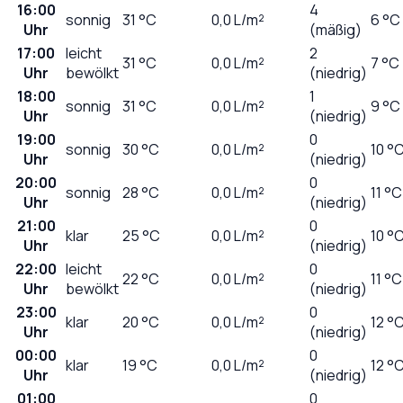
16:00
4
sonnig
31
°C
0,0
L/m²
6 °C
Uhr
(mäßig)
17:00
leicht
2
31
°C
0,0
L/m²
7 °C
Uhr
bewölkt
(niedrig)
18:00
1
sonnig
31
°C
0,0
L/m²
9 °C
Uhr
(niedrig)
19:00
0
sonnig
30
°C
0,0
L/m²
10 °
Uhr
(niedrig)
20:00
0
sonnig
28
°C
0,0
L/m²
11 °C
Uhr
(niedrig)
21:00
0
klar
25
°C
0,0
L/m²
10 °
Uhr
(niedrig)
22:00
leicht
0
22
°C
0,0
L/m²
11 °C
Uhr
bewölkt
(niedrig)
23:00
0
klar
20
°C
0,0
L/m²
12 °
Uhr
(niedrig)
00:00
0
klar
19
°C
0,0
L/m²
12 °
Uhr
(niedrig)
01:00
0