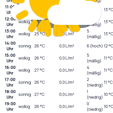
Uhr
(mäßig)
11:00
stark
3
22
°C
0,0
L/m²
13 °
Uhr
bewölkt
(mäßig)
12:00
5
wolkig
23
°C
0,0
L/m²
13 °
Uhr
(mäßig)
13:00
5
wolkig
25
°C
0,0
L/m²
13 °
Uhr
(mäßig)
14:00
sonnig
26
°C
0,0
L/m²
6 (hoch)
12 °
Uhr
15:00
5
wolkig
26
°C
0,0
L/m²
11 °C
Uhr
(mäßig)
16:00
4
wolkig
27
°C
0,0
L/m²
11 °C
Uhr
(mäßig)
17:00
2
sonnig
26
°C
0,0
L/m²
11 °C
Uhr
(niedrig)
18:00
1
sonnig
27
°C
0,0
L/m²
10 °
Uhr
(niedrig)
19:00
0
wolkig
26
°C
0,0
L/m²
10 °
Uhr
(niedrig)