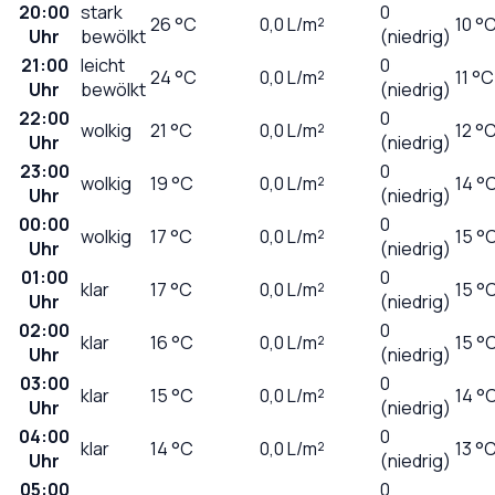
20:00
stark
0
26
°C
0,0
L/m²
10 °
Uhr
bewölkt
(niedrig)
21:00
leicht
0
24
°C
0,0
L/m²
11 °C
Uhr
bewölkt
(niedrig)
22:00
0
wolkig
21
°C
0,0
L/m²
12 °
Uhr
(niedrig)
23:00
0
wolkig
19
°C
0,0
L/m²
14 °
Uhr
(niedrig)
00:00
0
wolkig
17
°C
0,0
L/m²
15 °
Uhr
(niedrig)
01:00
0
klar
17
°C
0,0
L/m²
15 °
Uhr
(niedrig)
02:00
0
klar
16
°C
0,0
L/m²
15 °
Uhr
(niedrig)
03:00
0
klar
15
°C
0,0
L/m²
14 °
Uhr
(niedrig)
04:00
0
klar
14
°C
0,0
L/m²
13 °
Uhr
(niedrig)
05:00
0