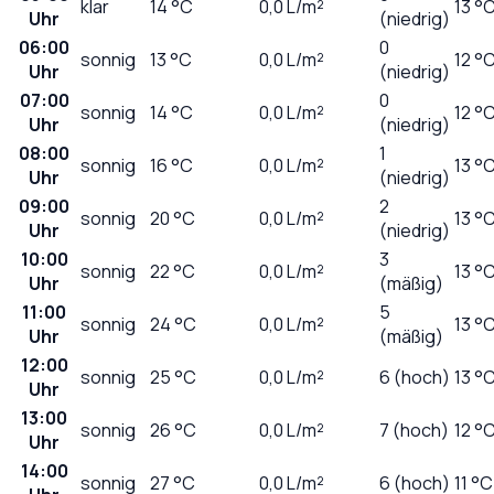
klar
14
°C
0,0
L/m²
13 °
Uhr
(niedrig)
06:00
0
sonnig
13
°C
0,0
L/m²
12 °
Uhr
(niedrig)
07:00
0
sonnig
14
°C
0,0
L/m²
12 °
Uhr
(niedrig)
08:00
1
sonnig
16
°C
0,0
L/m²
13 °
Uhr
(niedrig)
09:00
2
sonnig
20
°C
0,0
L/m²
13 °
Uhr
(niedrig)
10:00
3
sonnig
22
°C
0,0
L/m²
13 °
Uhr
(mäßig)
11:00
5
sonnig
24
°C
0,0
L/m²
13 °
Uhr
(mäßig)
12:00
sonnig
25
°C
0,0
L/m²
6 (hoch)
13 °
Uhr
13:00
sonnig
26
°C
0,0
L/m²
7 (hoch)
12 °
Uhr
14:00
sonnig
27
°C
0,0
L/m²
6 (hoch)
11 °C