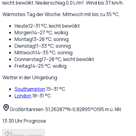
leicht bewölkt
. Niederschlag
0,0
L/m², Wind bis
37
km/h.
Wärmstes Tag der Woche: Mittwoch mit bis zu 35 °C.
Heute
12
–
31
°C,
leicht bewölkt
Morgen
14
–
27
°C,
wolkig
Montag
13
–
28
°C,
sonnig
Dienstag
11
–
33
°C,
sonnig
Mittwoch
14
–
35
°C,
sonnig
Donnerstag
17
–
28
°C,
leicht bewölkt
Freitag
14
–
25
°C,
wolkig
Wetter in der Umgebung:
Southampton
15
–
31
°C
London
18
–
31
°C
Großbritannien
·
·
51,26287
°N
-0,82895
°O
|
95
m ü. NN
13:30
Uhr
Prognose
Wetter vorlesen