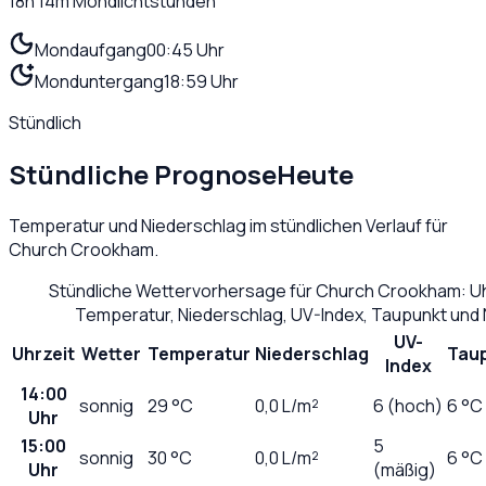
18h 14m
Mondlichtstunden
Mondaufgang
00:45 Uhr
Monduntergang
18:59 Uhr
Stündlich
Stündliche Prognose
Heute
Temperatur und Niederschlag im stündlichen Verlauf für
Church Crookham
.
Stündliche Wettervorhersage für
Church Crookham
: U
Temperatur, Niederschlag, UV-Index, Taupunkt und
UV-
Uhrzeit
Wetter
Temperatur
Niederschlag
Tau
Index
14:00
sonnig
29
°C
0,0
L/m²
6 (hoch)
6 °C
Uhr
15:00
5
sonnig
30
°C
0,0
L/m²
6 °C
Uhr
(mäßig)