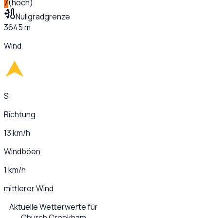
7
(
hoch
)
Nullgradgrenze
3645 m
Wind
S
Richtung
13 km/h
Windböen
1 km/h
mittlerer Wind
Aktuelle Wetterwerte für
Church Crookham