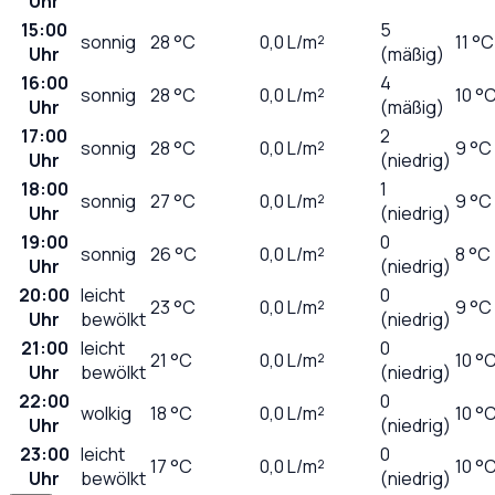
Uhr
15:00
5
sonnig
28
°C
0,0
L/m²
11 °C
Uhr
(mäßig)
16:00
4
sonnig
28
°C
0,0
L/m²
10 °
Uhr
(mäßig)
17:00
2
sonnig
28
°C
0,0
L/m²
9 °C
Uhr
(niedrig)
18:00
1
sonnig
27
°C
0,0
L/m²
9 °C
Uhr
(niedrig)
19:00
0
sonnig
26
°C
0,0
L/m²
8 °C
Uhr
(niedrig)
20:00
leicht
0
23
°C
0,0
L/m²
9 °C
Uhr
bewölkt
(niedrig)
21:00
leicht
0
21
°C
0,0
L/m²
10 °
Uhr
bewölkt
(niedrig)
22:00
0
wolkig
18
°C
0,0
L/m²
10 °
Uhr
(niedrig)
23:00
leicht
0
17
°C
0,0
L/m²
10 °
Uhr
bewölkt
(niedrig)