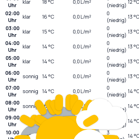
klar
18
°C
0,0
L/m²
12 °
Uhr
(niedrig)
02:00
0
klar
16
°C
0,0
L/m²
13 °
Uhr
(niedrig)
03:00
0
klar
15
°C
0,0
L/m²
13 °
Uhr
(niedrig)
04:00
0
klar
14
°C
0,0
L/m²
13 °
Uhr
(niedrig)
05:00
0
klar
14
°C
0,0
L/m²
13 °
Uhr
(niedrig)
06:00
0
sonnig
14
°C
0,0
L/m²
13 °
Uhr
(niedrig)
07:00
0
sonnig
14
°C
0,0
L/m²
14 °
Uhr
(niedrig)
08:00
1
sonnig
16
°C
0,0
L/m²
14 °
Uhr
(niedrig)
09:00
2
sonnig
19
°C
0,0
L/m²
14 °
Uhr
(niedrig)
10:00
3
wolkig
21
°C
0,0
L/m²
14 °