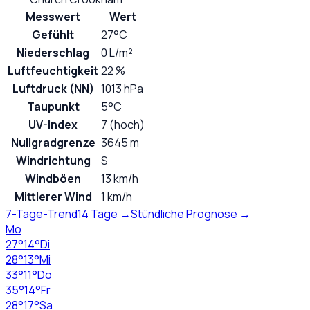
Messwert
Wert
Gefühlt
27°C
Niederschlag
0 L/m²
Luftfeuchtigkeit
22 %
Luftdruck (NN)
1013 hPa
Taupunkt
5°C
UV-Index
7 (hoch)
Nullgradgrenze
3645 m
Windrichtung
S
Windböen
13 km/h
Mittlerer Wind
1 km/h
7-Tage-Trend
14 Tage →
Stündliche Prognose →
Mo
27
°
14
°
Di
28
°
13
°
Mi
33
°
11
°
Do
35
°
14
°
Fr
28
°
17
°
Sa