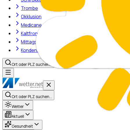
Trombe
Okklusion
Medicane
Kaltfront
Mittagshitze
Kondensstreifen
Ort oder PLZ suchen…
Ort oder PLZ suchen…
Wetter
Aktuell
Gesundheit