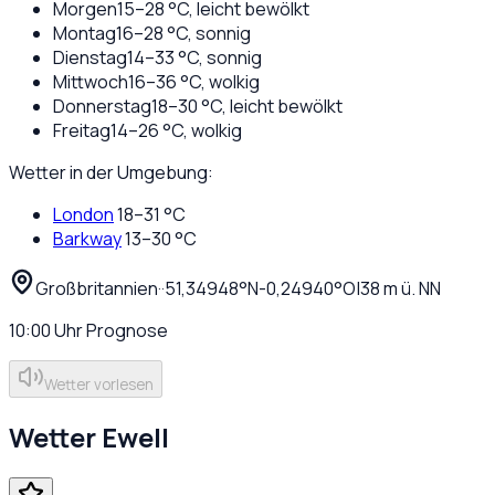
Morgen
15
–
28
°C,
leicht bewölkt
Montag
16
–
28
°C,
sonnig
Dienstag
14
–
33
°C,
sonnig
Mittwoch
16
–
36
°C,
wolkig
Donnerstag
18
–
30
°C,
leicht bewölkt
Freitag
14
–
26
°C,
wolkig
Wetter in der Umgebung:
London
18
–
31
°C
Barkway
13
–
30
°C
Großbritannien
·
·
51,34948
°N
-0,24940
°O
|
38
m ü. NN
10:00
Uhr
Prognose
Wetter vorlesen
Wetter
Ewell