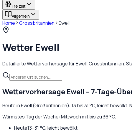
Freizeit
Allgemein
Home
Grossbritannien
Ewell
Wetter
Ewell
Detaillierte Wettervorhersage für
Ewell
,
Grossbritannien
. S
Wettervorhersage
Ewell
– 7-Tage-Über
Heute in
Ewell
(
Großbritannien
):
13
bis
31
°C,
leicht bewölkt
. 
Wärmstes Tag der Woche: Mittwoch mit bis zu 36 °C.
Heute
13
–
31
°C,
leicht bewölkt