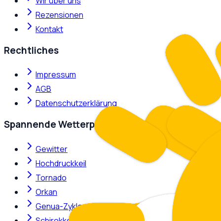
Wir über uns
Rezensionen
Kontakt
Rechtliches
Impressum
AGB
Datenschutzerklärung
Spannende Wetterphänomene
Gewitter
Hochdruckkeil
Tornado
Orkan
Genua-Zyklone
Schirokko