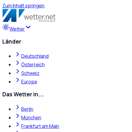
Zum Inhalt springen
Wetter
Länder
Deutschland
Österreich
Schweiz
Europa
Das Wetter in...
Berlin
München
Frankfurt am Main