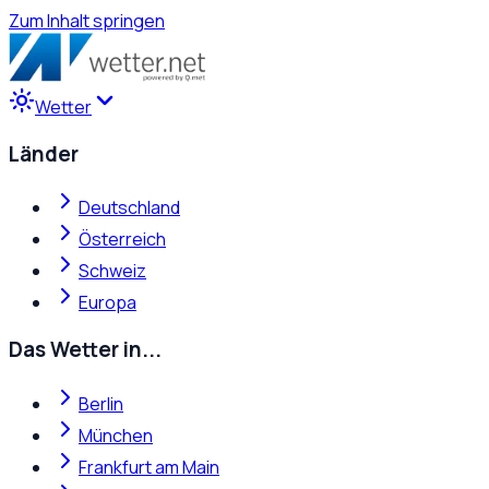
Zum Inhalt springen
Wetter
Länder
Deutschland
Österreich
Schweiz
Europa
Das Wetter in...
Berlin
München
Frankfurt am Main