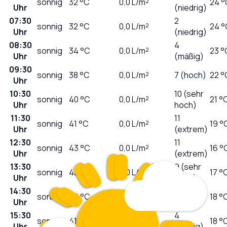
sonnig
32
°C
0,0
L/m²
24 °
Uhr
(niedrig)
07:30
2
sonnig
32
°C
0,0
L/m²
24 °
Uhr
(niedrig)
08:30
4
sonnig
34
°C
0,0
L/m²
23 °
Uhr
(mäßig)
09:30
sonnig
38
°C
0,0
L/m²
7 (hoch)
22 °
Uhr
10:30
10 (sehr
sonnig
40
°C
0,0
L/m²
21 °
Uhr
hoch)
11:30
11
sonnig
41
°C
0,0
L/m²
19 °
Uhr
(extrem)
12:30
11
sonnig
43
°C
0,0
L/m²
16 °
Uhr
(extrem)
13:30
9 (sehr
sonnig
43
°C
0,0
L/m²
17 °
Uhr
hoch)
14:30
sonnig
42
°C
0,0
L/m²
6 (hoch)
18 °
Uhr
15:30
4
sonnig
41
°C
0,0
L/m²
18 °
Uhr
(mäßig)