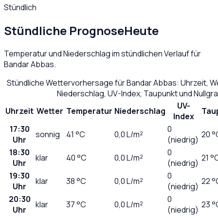
Stündlich
Stündliche Prognose
Heute
Temperatur und Niederschlag im stündlichen Verlauf für
Bandar Abbas
.
Stündliche Wettervorhersage für
Bandar Abbas
: Uhrzeit, 
Niederschlag, UV-Index, Taupunkt und Nullg
UV-
Uhrzeit
Wetter
Temperatur
Niederschlag
Tau
Index
17:30
0
sonnig
41
°C
0,0
L/m²
20 °
Uhr
(niedrig)
18:30
0
klar
40
°C
0,0
L/m²
21 °
Uhr
(niedrig)
19:30
0
klar
38
°C
0,0
L/m²
22 °
Uhr
(niedrig)
20:30
0
klar
37
°C
0,0
L/m²
23 °
Uhr
(niedrig)