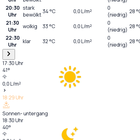
20:30
stark
0
34
°C
0,0
L/m²
28 °
Uhr
bewölkt
(niedrig)
21:30
0
wolkig
33
°C
0,0
L/m²
28 °
Uhr
(niedrig)
22:30
0
klar
32
°C
0,0
L/m²
28 °
Uhr
(niedrig)
17:30
Uhr
41
°
0,0
L/m²
18:29
Uhr
Sonnen- untergang
18:30
Uhr
40
°