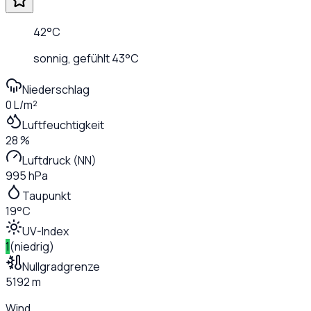
42
°C
sonnig
, gefühlt
43
°C
Niederschlag
0 L/m²
Luftfeuchtigkeit
28 %
Luftdruck (NN)
995 hPa
Taupunkt
19°C
UV-Index
1
(
niedrig
)
Nullgradgrenze
5192 m
Wind