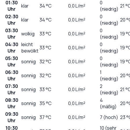
01:30
0
klar
34
°C
0,0
L/m²
21 °
Uhr
(niedrig)
02:30
0
klar
34
°C
0,0
L/m²
20 °
Uhr
(niedrig)
03:30
0
wolkig
33
°C
0,0
L/m²
19 °
Uhr
(niedrig)
04:30
leicht
0
33
°C
0,0
L/m²
19 °
Uhr
bewölkt
(niedrig)
05:30
0
sonnig
32
°C
0,0
L/m²
19 °
Uhr
(niedrig)
06:30
1
sonnig
32
°C
0,0
L/m²
20 °
Uhr
(niedrig)
07:30
2
sonnig
33
°C
0,0
L/m²
21 °
Uhr
(niedrig)
08:30
4
sonnig
35
°C
0,0
L/m²
20 °
Uhr
(mäßig)
09:30
sonnig
37
°C
0,0
L/m²
7 (hoch)
23 °
Uhr
10:30
10 (sehr