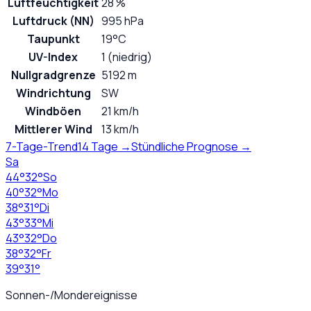
Luftfeuchtigkeit
28 %
Luftdruck (NN)
995 hPa
Taupunkt
19°C
UV-Index
1 (niedrig)
Nullgradgrenze
5192 m
Windrichtung
SW
Windböen
21 km/h
Mittlerer Wind
13 km/h
7-Tage-Trend
14 Tage →
Stündliche Prognose →
Sa
44
°
32
°
So
40
°
32
°
Mo
38
°
31
°
Di
43
°
33
°
Mi
43
°
32
°
Do
38
°
32
°
Fr
39
°
31
°
Sonnen-/Mondereignisse