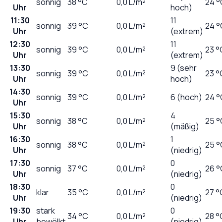
sonnig
38
°C
0,0
L/m²
24 °
Uhr
hoch)
11:30
11
sonnig
39
°C
0,0
L/m²
24 °
Uhr
(extrem)
12:30
11
sonnig
39
°C
0,0
L/m²
23 °
Uhr
(extrem)
13:30
9 (sehr
sonnig
39
°C
0,0
L/m²
23 °
Uhr
hoch)
14:30
sonnig
39
°C
0,0
L/m²
6 (hoch)
24 °
Uhr
15:30
4
sonnig
38
°C
0,0
L/m²
25 °
Uhr
(mäßig)
16:30
1
sonnig
38
°C
0,0
L/m²
25 °
Uhr
(niedrig)
17:30
0
sonnig
37
°C
0,0
L/m²
26 °
Uhr
(niedrig)
18:30
0
klar
35
°C
0,0
L/m²
27 °
Uhr
(niedrig)
19:30
stark
0
34
°C
0,0
L/m²
28 °
Uhr
bewölkt
(niedrig)