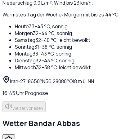
Niederschlag
0,0
L/m², Wind bis
23
km/h.
Wärmstes Tag der Woche: Morgen mit bis zu 44 °C.
Heute
33
–
43
°C,
sonnig
Morgen
32
–
44
°C,
sonnig
Samstag
32
–
40
°C,
leicht bewölkt
Sonntag
31
–
38
°C,
sonnig
Montag
33
–
43
°C,
sonnig
Dienstag
32
–
43
°C,
sonnig
Mittwoch
32
–
38
°C,
leicht bewölkt
Iran
·
·
27,18650
°N
56,28080
°O
|
8
m ü. NN
16:45
Uhr
Prognose
Wetter vorlesen
Wetter
Bandar Abbas