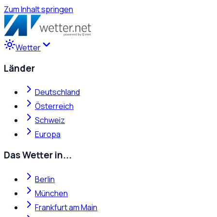
Zum Inhalt springen
Wetter
Länder
Deutschland
Österreich
Schweiz
Europa
Das Wetter in...
Berlin
München
Frankfurt am Main