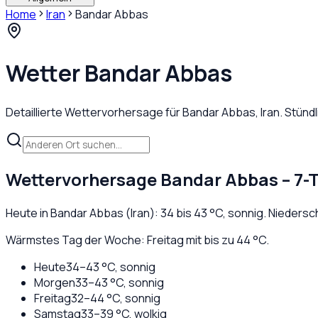
Home
Iran
Bandar Abbas
Wetter
Bandar Abbas
Detaillierte Wettervorhersage für
Bandar Abbas
,
Iran
. Stünd
Wettervorhersage
Bandar Abbas
– 7-
Heute in
Bandar Abbas
(
Iran
):
34
bis
43
°C,
sonnig
. Niedersc
Wärmstes Tag der Woche: Freitag mit bis zu 44 °C.
Heute
34
–
43
°C,
sonnig
Morgen
33
–
43
°C,
sonnig
Freitag
32
–
44
°C,
sonnig
Samstag
33
–
39
°C,
wolkig