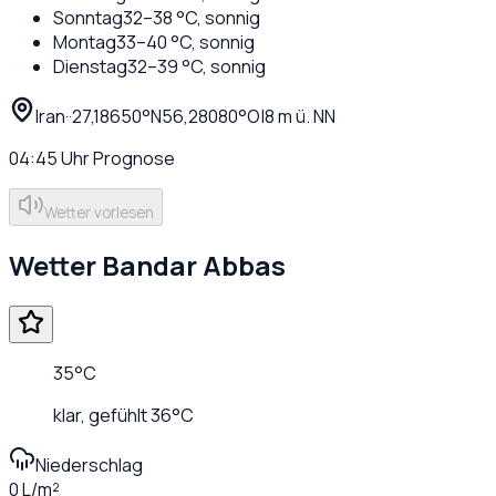
Sonntag
32
–
38
°C,
sonnig
Montag
33
–
40
°C,
sonnig
Dienstag
32
–
39
°C,
sonnig
Iran
·
·
27,18650
°N
56,28080
°O
|
8
m ü. NN
04:45
Uhr
Prognose
Wetter vorlesen
Wetter
Bandar Abbas
35
°C
klar
, gefühlt
36
°C
Niederschlag
0 L/m²