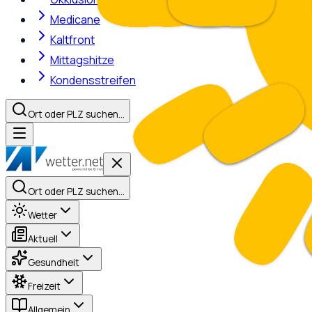
Medicane
Kaltfront
Mittagshitze
Kondensstreifen
Ort oder PLZ suchen…
Ort oder PLZ suchen…
Wetter
Aktuell
Gesundheit
Freizeit
Allgemein