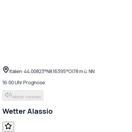
Italien
·
·
44,00823
°N
8,16395
°O
|
78
m ü. NN
16:00
Uhr
Prognose
Wetter vorlesen
Wetter
Alassio