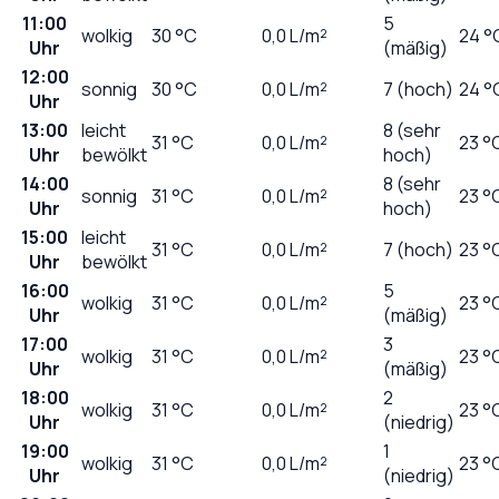
11:00
5
wolkig
30
°C
0,0
L/m²
24 °
Uhr
(mäßig)
12:00
sonnig
30
°C
0,0
L/m²
7 (hoch)
24 °
Uhr
13:00
leicht
8 (sehr
31
°C
0,0
L/m²
23 °
Uhr
bewölkt
hoch)
14:00
8 (sehr
sonnig
31
°C
0,0
L/m²
23 °
Uhr
hoch)
15:00
leicht
31
°C
0,0
L/m²
7 (hoch)
23 °
Uhr
bewölkt
16:00
5
wolkig
31
°C
0,0
L/m²
23 °
Uhr
(mäßig)
17:00
3
wolkig
31
°C
0,0
L/m²
23 °
Uhr
(mäßig)
18:00
2
wolkig
31
°C
0,0
L/m²
23 °
Uhr
(niedrig)
19:00
1
wolkig
31
°C
0,0
L/m²
23 °
Uhr
(niedrig)