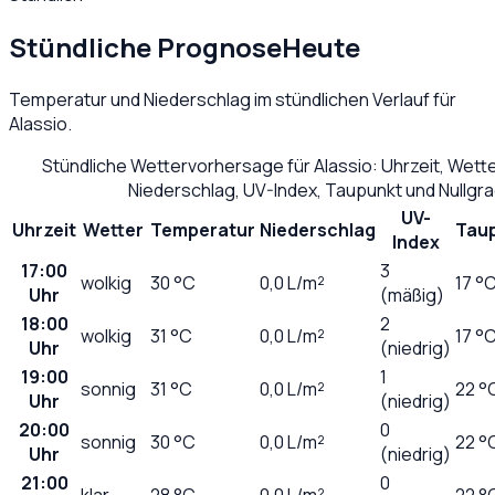
Stündliche Prognose
Heute
Temperatur und Niederschlag im stündlichen Verlauf für
Alassio
.
Stündliche Wettervorhersage für
Alassio
: Uhrzeit, Wett
Niederschlag, UV-Index, Taupunkt und Nullgr
UV-
Uhrzeit
Wetter
Temperatur
Niederschlag
Tau
Index
17:00
3
wolkig
30
°C
0,0
L/m²
17 °
Uhr
(mäßig)
18:00
2
wolkig
31
°C
0,0
L/m²
17 °
Uhr
(niedrig)
19:00
1
sonnig
31
°C
0,0
L/m²
22 °
Uhr
(niedrig)
20:00
0
sonnig
30
°C
0,0
L/m²
22 °
Uhr
(niedrig)
21:00
0
klar
28
°C
0,0
L/m²
22 °