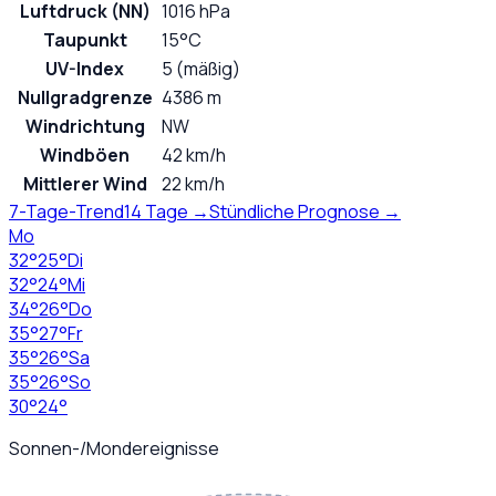
Luftdruck (NN)
1016 hPa
Taupunkt
15°C
UV-Index
5 (mäßig)
Nullgradgrenze
4386 m
Windrichtung
NW
Windböen
42 km/h
Mittlerer Wind
22 km/h
7-Tage-Trend
14 Tage →
Stündliche Prognose →
Mo
32
°
25
°
Di
32
°
24
°
Mi
34
°
26
°
Do
35
°
27
°
Fr
35
°
26
°
Sa
35
°
26
°
So
30
°
24
°
Sonnen-/Mondereignisse