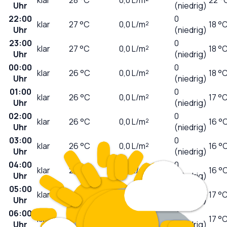
Uhr
(niedrig)
22:00
0
klar
27
°C
0,0
L/m²
18 °
Uhr
(niedrig)
23:00
0
klar
27
°C
0,0
L/m²
18 °
Uhr
(niedrig)
00:00
0
klar
26
°C
0,0
L/m²
18 °
Uhr
(niedrig)
01:00
0
klar
26
°C
0,0
L/m²
17 °
Uhr
(niedrig)
02:00
0
klar
26
°C
0,0
L/m²
16 °
Uhr
(niedrig)
03:00
0
klar
26
°C
0,0
L/m²
16 °
Uhr
(niedrig)
04:00
0
klar
26
°C
0,0
L/m²
16 °
Uhr
(niedrig)
05:00
0
klar
25
°C
0,0
L/m²
17 °
Uhr
(niedrig)
06:00
0
klar
25
°C
0,0
L/m²
17 °
Uhr
(niedrig)