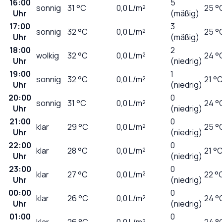
16:00
5
sonnig
31
°C
0,0
L/m²
25 °
Uhr
(mäßig)
17:00
3
sonnig
32
°C
0,0
L/m²
25 °
Uhr
(mäßig)
18:00
2
wolkig
32
°C
0,0
L/m²
24 °
Uhr
(niedrig)
19:00
1
sonnig
32
°C
0,0
L/m²
21 °
Uhr
(niedrig)
20:00
0
sonnig
31
°C
0,0
L/m²
24 °
Uhr
(niedrig)
21:00
0
klar
29
°C
0,0
L/m²
25 °
Uhr
(niedrig)
22:00
0
klar
28
°C
0,0
L/m²
21 °
Uhr
(niedrig)
23:00
0
klar
27
°C
0,0
L/m²
22 °
Uhr
(niedrig)
00:00
0
klar
26
°C
0,0
L/m²
24 °
Uhr
(niedrig)
01:00
0
klar
26
°C
0,0
L/m²
24 °