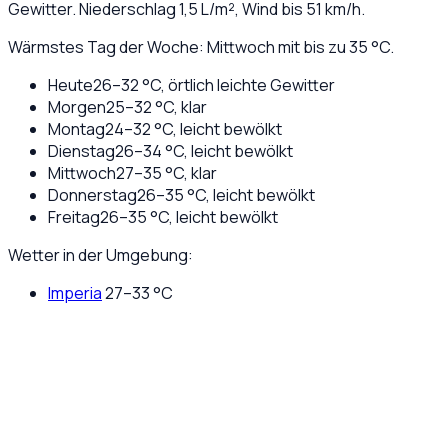
Gewitter
. Niederschlag
1,5
L/m², Wind bis
51
km/h.
Wärmstes Tag der Woche: Mittwoch mit bis zu 35 °C.
Heute
26
–
32
°C,
örtlich leichte Gewitter
Morgen
25
–
32
°C,
klar
Montag
24
–
32
°C,
leicht bewölkt
Dienstag
26
–
34
°C,
leicht bewölkt
Mittwoch
27
–
35
°C,
klar
Donnerstag
26
–
35
°C,
leicht bewölkt
Freitag
26
–
35
°C,
leicht bewölkt
Wetter in der Umgebung:
Imperia
27
–
33
°C