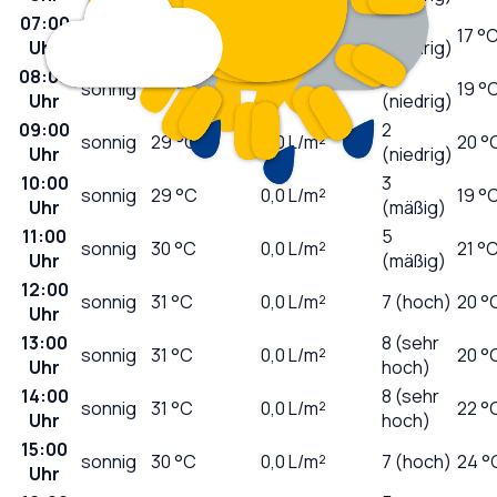
07:00
0
sonnig
25
°C
0,0
L/m²
17 °
Uhr
(niedrig)
08:00
1
sonnig
26
°C
0,0
L/m²
19 °
Uhr
(niedrig)
09:00
2
sonnig
29
°C
0,0
L/m²
20 °
Uhr
(niedrig)
10:00
3
sonnig
29
°C
0,0
L/m²
19 °
Uhr
(mäßig)
11:00
5
sonnig
30
°C
0,0
L/m²
21 °
Uhr
(mäßig)
12:00
sonnig
31
°C
0,0
L/m²
7 (hoch)
20 °
Uhr
13:00
8 (sehr
sonnig
31
°C
0,0
L/m²
20 °
Uhr
hoch)
14:00
8 (sehr
sonnig
31
°C
0,0
L/m²
22 °
Uhr
hoch)
15:00
sonnig
30
°C
0,0
L/m²
7 (hoch)
24 °
Uhr