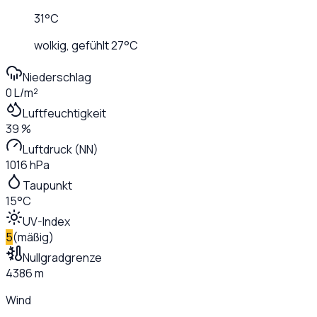
31
°C
wolkig
, gefühlt
27
°C
Niederschlag
0 L/m²
Luftfeuchtigkeit
39 %
Luftdruck (NN)
1016 hPa
Taupunkt
15°C
UV-Index
5
(
mäßig
)
Nullgradgrenze
4386 m
Wind