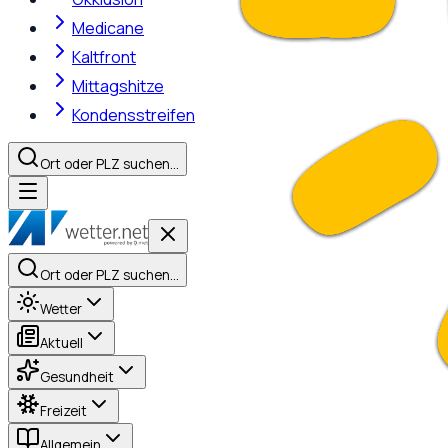
Medicane
Kaltfront
Mittagshitze
Kondensstreifen
Ort oder PLZ suchen…
Ort oder PLZ suchen…
Wetter
Aktuell
Gesundheit
Freizeit
Allgemein