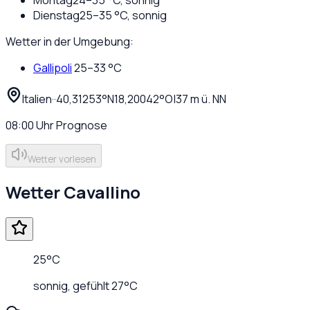
Dienstag
25
–
35
°C,
sonnig
Wetter in der Umgebung:
Gallipoli
25
–
33
°C
Italien
·
·
40,31253
°N
18,20042
°O
|
37
m ü. NN
08:00
Uhr
Prognose
Wetter vorlesen
Wetter
Cavallino
25
°C
sonnig
, gefühlt
27
°C