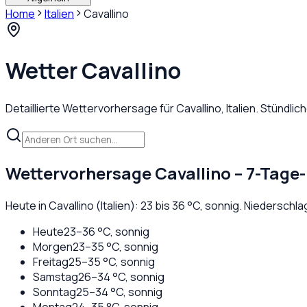
Home
Italien
Cavallino
Wetter
Cavallino
Detaillierte Wettervorhersage für
Cavallino
,
Italien
. Stündli
Wettervorhersage
Cavallino
– 7-Tage-
Heute in
Cavallino
(
Italien
):
23
bis
36
°C,
sonnig
. Niederschl
Heute
23
–
36
°C,
sonnig
Morgen
23
–
35
°C,
sonnig
Freitag
25
–
35
°C,
sonnig
Samstag
26
–
34
°C,
sonnig
Sonntag
25
–
34
°C,
sonnig
Montag
24
–
35
°C,
sonnig