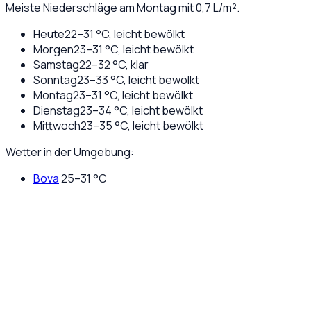
Meiste Niederschläge am Montag mit 0,7 L/m².
Heute
22
–
31
°C,
leicht bewölkt
Morgen
23
–
31
°C,
leicht bewölkt
Samstag
22
–
32
°C,
klar
Sonntag
23
–
33
°C,
leicht bewölkt
Montag
23
–
31
°C,
leicht bewölkt
Dienstag
23
–
34
°C,
leicht bewölkt
Mittwoch
23
–
35
°C,
leicht bewölkt
Wetter in der Umgebung:
Bova
25
–
31
°C