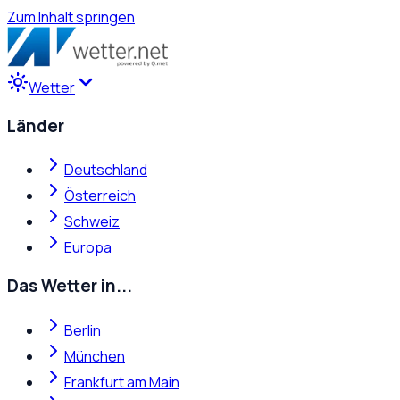
Zum Inhalt springen
Wetter
Länder
Deutschland
Österreich
Schweiz
Europa
Das Wetter in...
Berlin
München
Frankfurt am Main