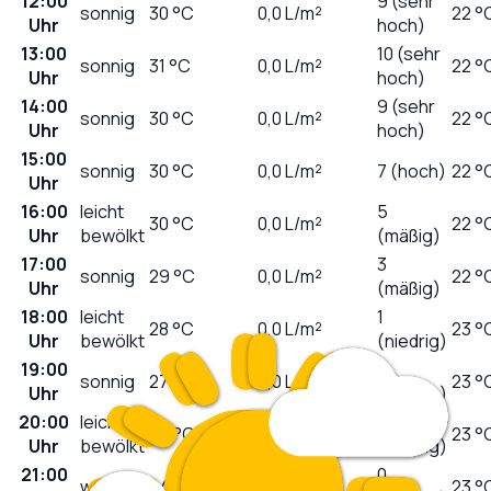
12:00
9 (sehr
sonnig
30
°C
0,0
L/m²
22 °
Uhr
hoch)
13:00
10 (sehr
sonnig
31
°C
0,0
L/m²
22 °
Uhr
hoch)
14:00
9 (sehr
sonnig
30
°C
0,0
L/m²
22 °
Uhr
hoch)
15:00
sonnig
30
°C
0,0
L/m²
7 (hoch)
22 °
Uhr
16:00
leicht
5
30
°C
0,0
L/m²
22 °
Uhr
bewölkt
(mäßig)
17:00
3
sonnig
29
°C
0,0
L/m²
22 °
Uhr
(mäßig)
18:00
leicht
1
28
°C
0,0
L/m²
23 °
Uhr
bewölkt
(niedrig)
19:00
0
sonnig
27
°C
0,0
L/m²
23 °
Uhr
(niedrig)
20:00
leicht
0
25
°C
0,0
L/m²
23 °
Uhr
bewölkt
(niedrig)
21:00
0
wolkig
24
°C
0,0
L/m²
23 °