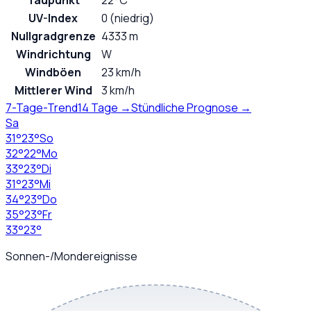
Taupunkt
22°C
UV-Index
0 (niedrig)
Nullgradgrenze
4333 m
Windrichtung
W
Windböen
23 km/h
Mittlerer Wind
3 km/h
7-Tage-Trend
14 Tage →
Stündliche Prognose →
Sa
31
°
23
°
So
32
°
22
°
Mo
33
°
23
°
Di
31
°
23
°
Mi
34
°
23
°
Do
35
°
23
°
Fr
33
°
23
°
Sonnen-/Mondereignisse