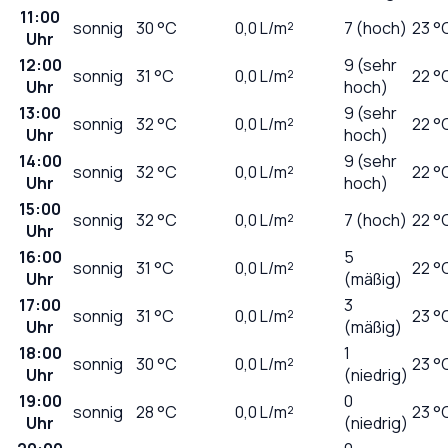
11:00
sonnig
30
°C
0,0
L/m²
7 (hoch)
23 °
Uhr
12:00
9 (sehr
sonnig
31
°C
0,0
L/m²
22 °
Uhr
hoch)
13:00
9 (sehr
sonnig
32
°C
0,0
L/m²
22 °
Uhr
hoch)
14:00
9 (sehr
sonnig
32
°C
0,0
L/m²
22 °
Uhr
hoch)
15:00
sonnig
32
°C
0,0
L/m²
7 (hoch)
22 °
Uhr
16:00
5
sonnig
31
°C
0,0
L/m²
22 °
Uhr
(mäßig)
17:00
3
sonnig
31
°C
0,0
L/m²
23 °
Uhr
(mäßig)
18:00
1
sonnig
30
°C
0,0
L/m²
23 °
Uhr
(niedrig)
19:00
0
sonnig
28
°C
0,0
L/m²
23 °
Uhr
(niedrig)