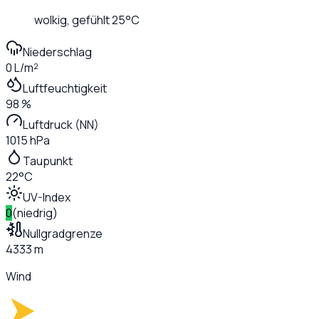
wolkig
, gefühlt
25
°C
Niederschlag
0 L/m²
Luftfeuchtigkeit
98 %
Luftdruck (NN)
1015 hPa
Taupunkt
22°C
UV-Index
0
(
niedrig
)
Nullgradgrenze
4333 m
Wind