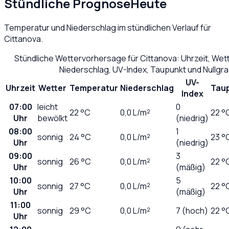
Stündliche Prognose
Heute
Temperatur und Niederschlag im stündlichen Verlauf für
Cittanova
.
Stündliche Wettervorhersage für
Cittanova
: Uhrzeit, We
Niederschlag, UV-Index, Taupunkt und Nullgr
UV-
Uhrzeit
Wetter
Temperatur
Niederschlag
Tau
Index
07:00
leicht
0
22
°C
0,0
L/m²
22 °
Uhr
bewölkt
(niedrig)
08:00
1
sonnig
24
°C
0,0
L/m²
23 °
Uhr
(niedrig)
09:00
3
sonnig
26
°C
0,0
L/m²
22 °
Uhr
(mäßig)
10:00
5
sonnig
27
°C
0,0
L/m²
22 °
Uhr
(mäßig)
11:00
sonnig
29
°C
0,0
L/m²
7 (hoch)
22 °
Uhr