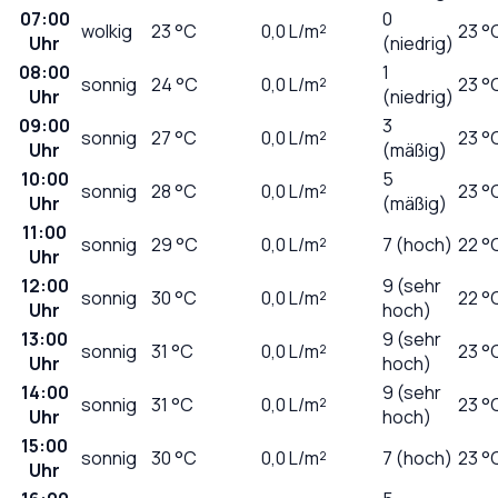
07:00
0
wolkig
23
°C
0,0
L/m²
23 °
Uhr
(niedrig)
08:00
1
sonnig
24
°C
0,0
L/m²
23 °
Uhr
(niedrig)
09:00
3
sonnig
27
°C
0,0
L/m²
23 °
Uhr
(mäßig)
10:00
5
sonnig
28
°C
0,0
L/m²
23 °
Uhr
(mäßig)
11:00
sonnig
29
°C
0,0
L/m²
7 (hoch)
22 °
Uhr
12:00
9 (sehr
sonnig
30
°C
0,0
L/m²
22 °
Uhr
hoch)
13:00
9 (sehr
sonnig
31
°C
0,0
L/m²
23 °
Uhr
hoch)
14:00
9 (sehr
sonnig
31
°C
0,0
L/m²
23 °
Uhr
hoch)
15:00
sonnig
30
°C
0,0
L/m²
7 (hoch)
23 °
Uhr