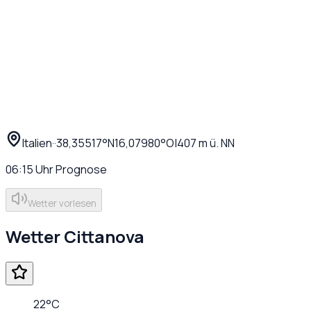
Italien
·
·
38,35517
°N
16,07980
°O
|
407
m ü. NN
06:15
Uhr
Prognose
Wetter vorlesen
Wetter
Cittanova
22
°C