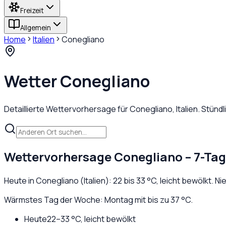
Freizeit
Allgemein
Home
Italien
Conegliano
Wetter
Conegliano
Detaillierte Wettervorhersage für
Conegliano
,
Italien
. Stünd
Wettervorhersage
Conegliano
– 7-Ta
Heute in
Conegliano
(
Italien
):
22
bis
33
°C,
leicht bewölkt
. N
Wärmstes Tag der Woche: Montag mit bis zu 37 °C.
Heute
22
–
33
°C,
leicht bewölkt