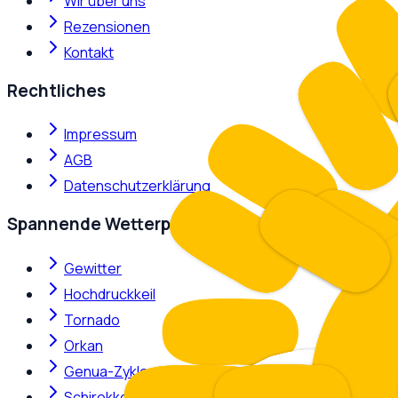
Wir über uns
Rezensionen
Kontakt
Rechtliches
Impressum
AGB
Datenschutzerklärung
Spannende Wetterphänomene
Gewitter
Hochdruckkeil
Tornado
Orkan
Genua-Zyklone
Schirokko