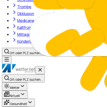
Trombe
Okklusion
Medicane
Kaltfront
Mittagshitze
Kondensstreifen
Ort oder PLZ suchen…
Ort oder PLZ suchen…
Wetter
Aktuell
Gesundheit