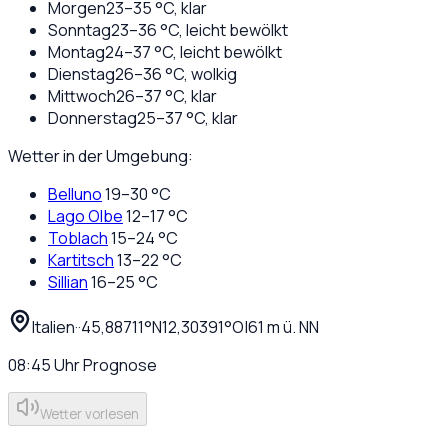
Morgen
23
–
35
°C,
klar
Sonntag
23
–
36
°C,
leicht bewölkt
Montag
24
–
37
°C,
leicht bewölkt
Dienstag
26
–
36
°C,
wolkig
Mittwoch
26
–
37
°C,
klar
Donnerstag
25
–
37
°C,
klar
Wetter in der Umgebung:
Belluno
19
–
30
°C
Lago Olbe
12
–
17
°C
Toblach
15
–
24
°C
Kartitsch
13
–
22
°C
Sillian
16
–
25
°C
Italien
·
·
45,88711
°N
12,30391
°O
|
61
m ü. NN
08:45
Uhr
Prognose
Wetter vorlesen