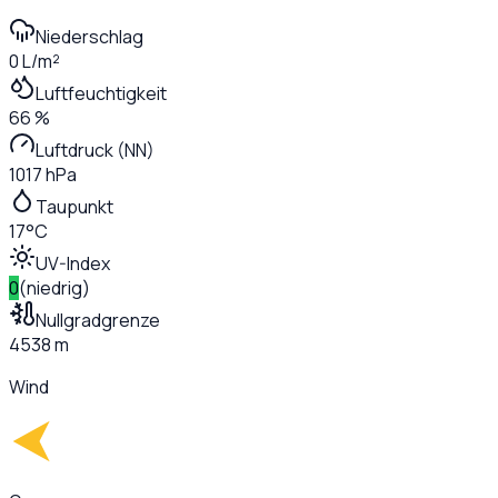
Niederschlag
0 L/m²
Luftfeuchtigkeit
66 %
Luftdruck (NN)
1017 hPa
Taupunkt
17°C
UV-Index
0
(
niedrig
)
Nullgradgrenze
4538 m
Wind