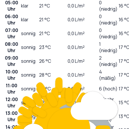
05:00
0
klar
21
°C
0,0
L/m²
16 °
Uhr
(niedrig)
06:00
0
klar
21
°C
0,0
L/m²
16 °
Uhr
(niedrig)
07:00
0
sonnig
21
°C
0,0
L/m²
16 °
Uhr
(niedrig)
08:00
1
sonnig
23
°C
0,0
L/m²
17 °
Uhr
(niedrig)
09:00
2
sonnig
26
°C
0,0
L/m²
17 °
Uhr
(niedrig)
10:00
4
sonnig
28
°C
0,0
L/m²
17 °
Uhr
(mäßig)
11:00
sonnig
30
°C
0,0
L/m²
6 (hoch)
17 °
Uhr
12:00
8 (sehr
sonnig
32
°C
0,0
L/m²
15 °
Uhr
hoch)
13:00
9 (sehr
sonnig
33
°C
0,0
L/m²
13 °
Uhr
hoch)
14:00
8 (sehr