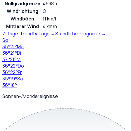
Nullgradgrenze
4538 m
Windrichtung
O
Windböen
11 km/h
Mittlerer Wind
4 km/h
7-Tage-Trend
14 Tage →
Stündliche Prognose →
So
35
°
21
°
Mo
36
°
21
°
Di
37
°
21
°
Mi
36
°
22
°
Do
36
°
22
°
Fr
35
°
19
°
Sa
36
°
18
°
Sonnen-/Mondereignisse