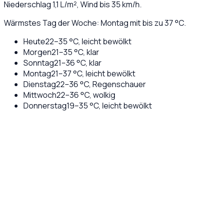
Niederschlag
1,1
L/m², Wind bis
35
km/h.
Wärmstes Tag der Woche: Montag mit bis zu 37 °C.
Heute
22
–
35
°C,
leicht bewölkt
Morgen
21
–
35
°C,
klar
Sonntag
21
–
36
°C,
klar
Montag
21
–
37
°C,
leicht bewölkt
Dienstag
22
–
36
°C,
Regenschauer
Mittwoch
22
–
36
°C,
wolkig
Donnerstag
19
–
35
°C,
leicht bewölkt