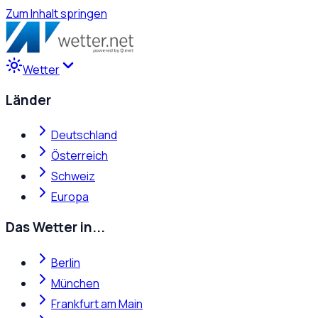
Zum Inhalt springen
Wetter
Länder
Deutschland
Österreich
Schweiz
Europa
Das Wetter in...
Berlin
München
Frankfurt am Main