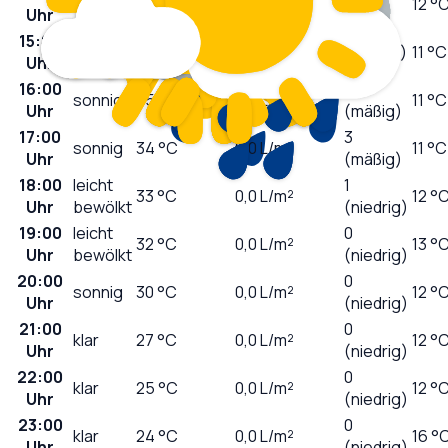
sonnig
34
°C
0,0
L/m²
12 °
Uhr
hoch)
15:00
sonnig
34
°C
0,0
L/m²
7 (hoch)
11 °C
Uhr
16:00
5
sonnig
35
°C
0,0
L/m²
11 °C
Uhr
(mäßig)
17:00
3
sonnig
34
°C
0,0
L/m²
11 °C
Uhr
(mäßig)
18:00
leicht
1
33
°C
0,0
L/m²
12 °
Uhr
bewölkt
(niedrig)
19:00
leicht
0
32
°C
0,0
L/m²
13 °
Uhr
bewölkt
(niedrig)
20:00
0
sonnig
30
°C
0,0
L/m²
12 °
Uhr
(niedrig)
21:00
0
klar
27
°C
0,0
L/m²
12 °
Uhr
(niedrig)
22:00
0
klar
25
°C
0,0
L/m²
12 °
Uhr
(niedrig)
23:00
0
klar
24
°C
0,0
L/m²
16 °
Uhr
(niedrig)