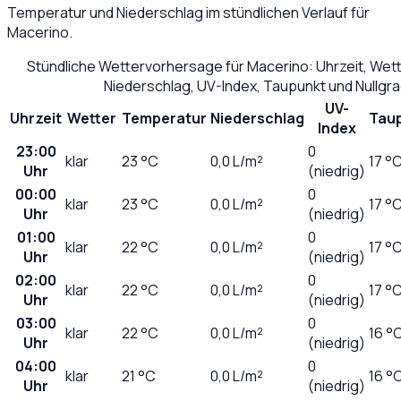
Temperatur und Niederschlag im stündlichen Verlauf für
Macerino
.
Stündliche Wettervorhersage für
Macerino
: Uhrzeit, Wet
Niederschlag, UV-Index, Taupunkt und Nullgr
UV-
Uhrzeit
Wetter
Temperatur
Niederschlag
Tau
Index
23:00
0
klar
23
°C
0,0
L/m²
17 °
Uhr
(niedrig)
00:00
0
klar
23
°C
0,0
L/m²
17 °
Uhr
(niedrig)
01:00
0
klar
22
°C
0,0
L/m²
17 °
Uhr
(niedrig)
02:00
0
klar
22
°C
0,0
L/m²
17 °
Uhr
(niedrig)
03:00
0
klar
22
°C
0,0
L/m²
16 °
Uhr
(niedrig)
04:00
0
klar
21
°C
0,0
L/m²
16 °
Uhr
(niedrig)