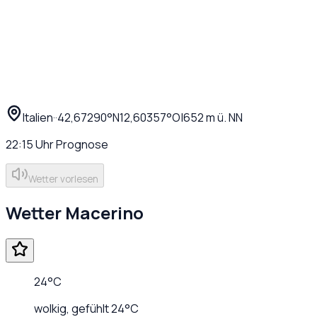
Italien
·
·
42,67290
°N
12,60357
°O
|
652
m ü. NN
22:15
Uhr
Prognose
Wetter vorlesen
Wetter
Macerino
24
°C
wolkig
, gefühlt
24
°C