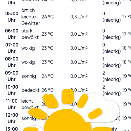
Uhr
(niedrig)
örtlich
05:00
0
leichte
24
°C
0,3
L/m²
17 
Uhr
(niedrig)
Gewitter
06:00
stark
0
23
°C
0,0
L/m²
17 
Uhr
bewölkt
(niedrig)
07:00
0
wolkig
23
°C
0,0
L/m²
18 
Uhr
(niedrig)
08:00
1
wolkig
23
°C
0,0
L/m²
18 
Uhr
(niedrig)
09:00
2
sonnig
24
°C
0,0
L/m²
19 
Uhr
(niedrig)
10:00
2
bedeckt
26
°C
0,0
L/m²
19 
Uhr
(niedrig)
11:00
leicht
5
28
°C
0,0
L/m²
19 
Uhr
bewölkt
(mäßig)
12:00
sonnig
30
°C
0,0
L/m²
7 (hoch)
19 
Uhr
13:00
8 (sehr