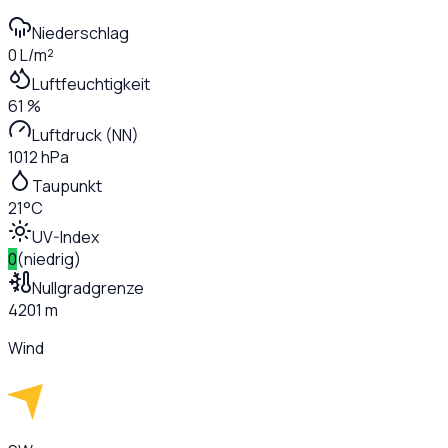
Niederschlag
0 L/m²
Luftfeuchtigkeit
61 %
Luftdruck (NN)
1012 hPa
Taupunkt
21°C
UV-Index
0
(
niedrig
)
Nullgradgrenze
4201 m
Wind