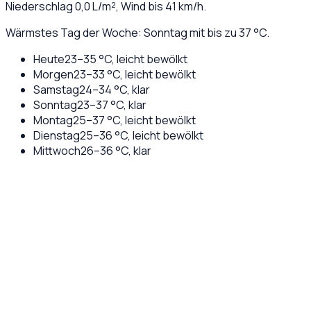
Niederschlag
0,0
L/m², Wind bis
41
km/h.
Wärmstes Tag der Woche: Sonntag mit bis zu 37 °C.
Heute
23
–
35
°C,
leicht bewölkt
Morgen
23
–
33
°C,
leicht bewölkt
Samstag
24
–
34
°C,
klar
Sonntag
23
–
37
°C,
klar
Montag
25
–
37
°C,
leicht bewölkt
Dienstag
25
–
36
°C,
leicht bewölkt
Mittwoch
26
–
36
°C,
klar