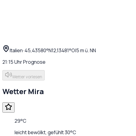
Italien
·
·
45,43580
°N
12,13481
°O
|
5
m ü. NN
21:15
Uhr
Prognose
Wetter vorlesen
Wetter
Mira
29
°C
leicht bewölkt
, gefühlt
30
°C