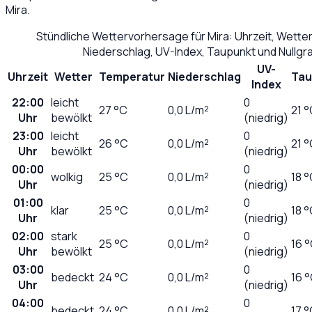
Mira
.
Stündliche Wettervorhersage für
Mira
: Uhrzeit, Wette
Niederschlag, UV-Index, Taupunkt und Nullg
UV-
Uhrzeit
Wetter
Temperatur
Niederschlag
Tau
Index
22:00
leicht
0
27
°C
0,0
L/m²
21 
Uhr
bewölkt
(niedrig)
23:00
leicht
0
26
°C
0,0
L/m²
21 
Uhr
bewölkt
(niedrig)
00:00
0
wolkig
25
°C
0,0
L/m²
18 
Uhr
(niedrig)
01:00
0
klar
25
°C
0,0
L/m²
18 
Uhr
(niedrig)
02:00
stark
0
25
°C
0,0
L/m²
16 
Uhr
bewölkt
(niedrig)
03:00
0
bedeckt
24
°C
0,0
L/m²
16 
Uhr
(niedrig)
04:00
0
bedeckt
24
°C
0,0
L/m²
17 