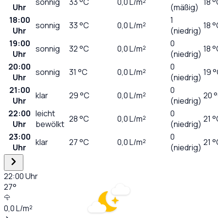
sonnig
33
°C
0,0
L/m²
18 
Uhr
(mäßig)
18:00
1
sonnig
33
°C
0,0
L/m²
18 
Uhr
(niedrig)
19:00
0
sonnig
32
°C
0,0
L/m²
18 
Uhr
(niedrig)
20:00
0
sonnig
31
°C
0,0
L/m²
19 
Uhr
(niedrig)
21:00
0
klar
29
°C
0,0
L/m²
20 
Uhr
(niedrig)
22:00
leicht
0
28
°C
0,0
L/m²
21 
Uhr
bewölkt
(niedrig)
23:00
0
klar
27
°C
0,0
L/m²
21 
Uhr
(niedrig)
22:00
Uhr
27
°
0,0
L/m²