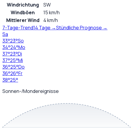
Windrichtung
SW
Windböen
15 km/h
Mittlerer Wind
4 km/h
7-Tage-Trend
14 Tage →
Stündliche Prognose →
Sa
33
°
23
°
So
34
°
24
°
Mo
37
°
23
°
Di
37
°
25
°
Mi
36
°
25
°
Do
36
°
26
°
Fr
38
°
25
°
Sonnen-/Mondereignisse