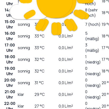
sonnig
31
°C
0,0
L/m²
18 
Uhr
hoch)
14:00
8 (sehr
sonnig
32
°C
0,0
L/m²
18 
Uhr
hoch)
15:00
sonnig
32
°C
0,0
L/m²
7 (hoch)
19 
Uhr
16:00
5
sonnig
33
°C
0,0
L/m²
18 
Uhr
(mäßig)
17:00
3
sonnig
33
°C
0,0
L/m²
17 
Uhr
(mäßig)
18:00
1
sonnig
32
°C
0,0
L/m²
17 
Uhr
(niedrig)
19:00
0
sonnig
32
°C
0,0
L/m²
18 
Uhr
(niedrig)
20:00
0
sonnig
31
°C
0,0
L/m²
20 
Uhr
(niedrig)
21:00
0
klar
29
°C
0,0
L/m²
20 
Uhr
(niedrig)
22:00
0
klar
27
°C
0,0
L/m²
20 
Uhr
(niedrig)