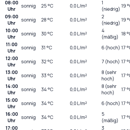
08:00
1
sonnig
25
°C
0,0
L/m²
19 
Uhr
(niedrig)
09:00
2
sonnig
28
°C
0,0
L/m²
19 
Uhr
(niedrig)
10:00
4
sonnig
30
°C
0,0
L/m²
18 
Uhr
(mäßig)
11:00
sonnig
31
°C
0,0
L/m²
6 (hoch)
17 
Uhr
12:00
sonnig
32
°C
0,0
L/m²
7 (hoch)
17 
Uhr
13:00
8 (sehr
sonnig
33
°C
0,0
L/m²
17 
Uhr
hoch)
14:00
8 (sehr
sonnig
34
°C
0,0
L/m²
17 
Uhr
hoch)
15:00
sonnig
34
°C
0,0
L/m²
6 (hoch)
17 
Uhr
16:00
5
sonnig
34
°C
0,0
L/m²
17 
Uhr
(mäßig)
17:00
3