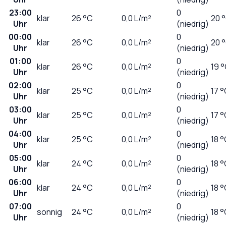
23:00
0
klar
26
°C
0,0
L/m²
20 
Uhr
(niedrig)
00:00
0
klar
26
°C
0,0
L/m²
20 
Uhr
(niedrig)
01:00
0
klar
26
°C
0,0
L/m²
19 
Uhr
(niedrig)
02:00
0
klar
25
°C
0,0
L/m²
17 
Uhr
(niedrig)
03:00
0
klar
25
°C
0,0
L/m²
17 
Uhr
(niedrig)
04:00
0
klar
25
°C
0,0
L/m²
18 
Uhr
(niedrig)
05:00
0
klar
24
°C
0,0
L/m²
18 
Uhr
(niedrig)
06:00
0
klar
24
°C
0,0
L/m²
18 
Uhr
(niedrig)
07:00
0
sonnig
24
°C
0,0
L/m²
18 
Uhr
(niedrig)