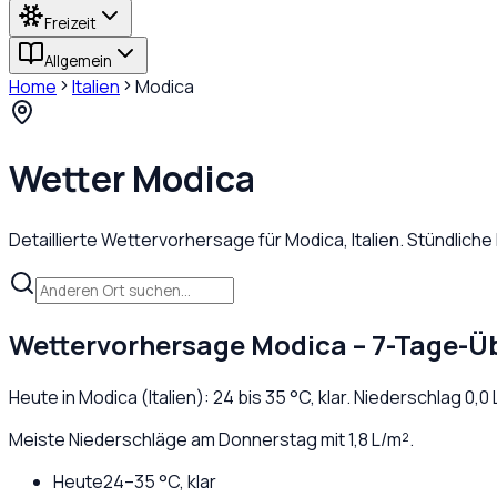
Freizeit
Allgemein
Home
Italien
Modica
Wetter
Modica
Detaillierte Wettervorhersage für
Modica
,
Italien
. Stündlich
Wettervorhersage
Modica
– 7-Tage-Ü
Heute in
Modica
(
Italien
):
24
bis
35
°C,
klar
. Niederschlag
0,0
Meiste Niederschläge am Donnerstag mit 1,8 L/m².
Heute
24
–
35
°C,
klar