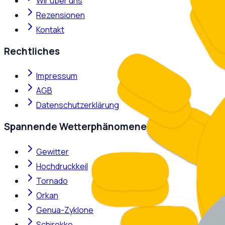
Wir über uns
Rezensionen
Kontakt
Rechtliches
Impressum
AGB
Datenschutzerklärung
Spannende Wetterphänomene
Gewitter
Hochdruckkeil
Tornado
Orkan
Genua-Zyklone
Schirokko