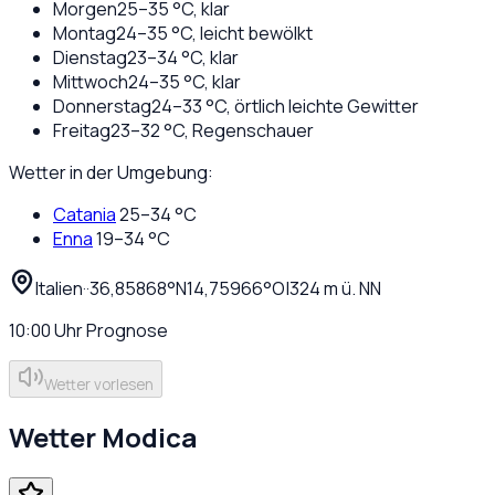
Morgen
25
–
35
°C,
klar
Montag
24
–
35
°C,
leicht bewölkt
Dienstag
23
–
34
°C,
klar
Mittwoch
24
–
35
°C,
klar
Donnerstag
24
–
33
°C,
örtlich leichte Gewitter
Freitag
23
–
32
°C,
Regenschauer
Wetter in der Umgebung:
Catania
25
–
34
°C
Enna
19
–
34
°C
Italien
·
·
36,85868
°N
14,75966
°O
|
324
m ü. NN
10:00
Uhr
Prognose
Wetter vorlesen
Wetter
Modica