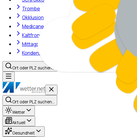
Trombe
Okklusion
Medicane
Kaltfront
Mittagshitze
Kondensstreifen
Ort oder PLZ suchen…
Ort oder PLZ suchen…
Wetter
Aktuell
Gesundheit