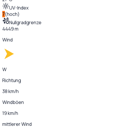
UV-Index
7
(
hoch
)
Nullgradgrenze
4449 m
Wind
W
Richtung
38 km/h
Windböen
19 km/h
mittlerer Wind