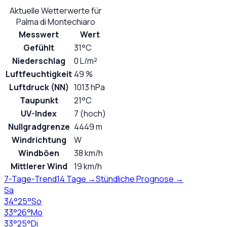
Aktuelle Wetterwerte für
Palma di Montechiaro
Messwert
Wert
Gefühlt
31°C
Niederschlag
0 L/m²
Luftfeuchtigkeit
49 %
Luftdruck (NN)
1013 hPa
Taupunkt
21°C
UV-Index
7 (hoch)
Nullgradgrenze
4449 m
Windrichtung
W
Windböen
38 km/h
Mittlerer Wind
19 km/h
7-Tage-Trend
14 Tage →
Stündliche Prognose →
Sa
34
°
25
°
So
33
°
26
°
Mo
33
°
25
°
Di