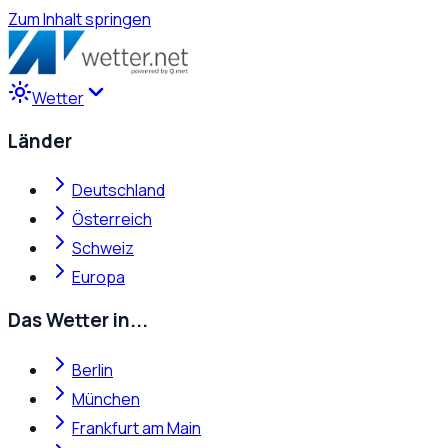
Zum Inhalt springen
Wetter
Länder
Deutschland
Österreich
Schweiz
Europa
Das Wetter in...
Berlin
München
Frankfurt am Main