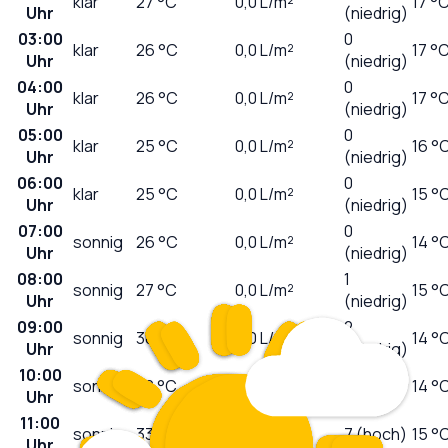
klar
27
°C
0,0
L/m²
17 °
Uhr
(niedrig)
03:00
0
klar
26
°C
0,0
L/m²
17 °
Uhr
(niedrig)
04:00
0
klar
26
°C
0,0
L/m²
17 °
Uhr
(niedrig)
05:00
0
klar
25
°C
0,0
L/m²
16 °
Uhr
(niedrig)
06:00
0
klar
25
°C
0,0
L/m²
15 °
Uhr
(niedrig)
07:00
0
sonnig
26
°C
0,0
L/m²
14 °
Uhr
(niedrig)
08:00
1
sonnig
27
°C
0,0
L/m²
15 °
Uhr
(niedrig)
09:00
2
sonnig
30
°C
0,0
L/m²
14 °
Uhr
(niedrig)
10:00
5
sonnig
32
°C
0,0
L/m²
14 °
Uhr
(mäßig)
11:00
sonnig
33
°C
0,0
L/m²
7 (hoch)
15 °
Uhr