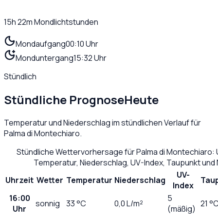
15h 22m
Mondlichtstunden
Mondaufgang
00:10 Uhr
Monduntergang
15:32 Uhr
Stündlich
Stündliche Prognose
Heute
Temperatur und Niederschlag im stündlichen Verlauf für
Palma di Montechiaro
.
Stündliche Wettervorhersage für
Palma di Montechiaro
:
Temperatur, Niederschlag, UV-Index, Taupunkt und
UV-
Uhrzeit
Wetter
Temperatur
Niederschlag
Tau
Index
16:00
5
sonnig
33
°C
0,0
L/m²
21 °
Uhr
(mäßig)