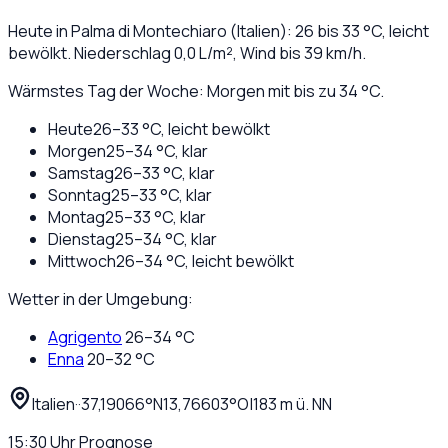
Heute in
Palma di Montechiaro
(
Italien
):
26
bis
33
°C,
leicht
bewölkt
. Niederschlag
0,0
L/m², Wind bis
39
km/h.
Wärmstes Tag der Woche: Morgen mit bis zu 34 °C.
Heute
26
–
33
°C,
leicht bewölkt
Morgen
25
–
34
°C,
klar
Samstag
26
–
33
°C,
klar
Sonntag
25
–
33
°C,
klar
Montag
25
–
33
°C,
klar
Dienstag
25
–
34
°C,
klar
Mittwoch
26
–
34
°C,
leicht bewölkt
Wetter in der Umgebung:
Agrigento
26
–
34
°C
Enna
20
–
32
°C
Italien
·
·
37,19066
°N
13,76603
°O
|
183
m ü. NN
15:30
Uhr
Prognose