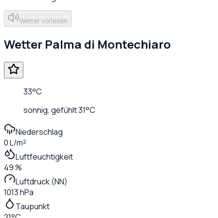
Wetter vorlesen
Wetter
Palma di Montechiaro
33
°C
sonnig
, gefühlt
31
°C
Niederschlag
0 L/m²
Luftfeuchtigkeit
49 %
Luftdruck (NN)
1013 hPa
Taupunkt
21°C