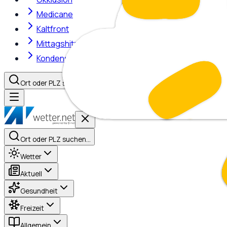
Medicane
Kaltfront
Mittagshitze
Kondensstreifen
Ort oder PLZ suchen…
Ort oder PLZ suchen…
Wetter
Aktuell
Gesundheit
Freizeit
Allgemein