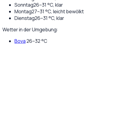
Sonntag
26
–
31
°C,
klar
Montag
27
–
31
°C,
leicht bewölkt
Dienstag
26
–
31
°C,
klar
Wetter in der Umgebung:
Bova
26
–
32
°C