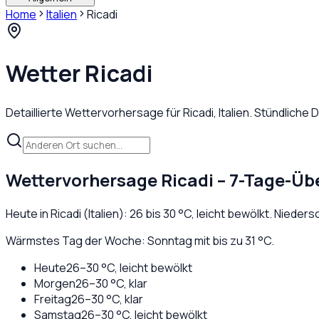
Home
Italien
Ricadi
Wetter
Ricadi
Detaillierte Wettervorhersage für
Ricadi
,
Italien
. Stündliche
Wettervorhersage
Ricadi
– 7-Tage-Übe
Heute in
Ricadi
(
Italien
):
26
bis
30
°C,
leicht bewölkt
. Nieders
Wärmstes Tag der Woche: Sonntag mit bis zu 31 °C.
Heute
26
–
30
°C,
leicht bewölkt
Morgen
26
–
30
°C,
klar
Freitag
26
–
30
°C,
klar
Samstag
26
–
30
°C,
leicht bewölkt