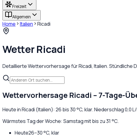
Freizeit
Allgemein
Home
Italien
Ricadi
Wetter
Ricadi
Detaillierte Wettervorhersage für
Ricadi
,
Italien
. Stündliche
Wettervorhersage
Ricadi
– 7-Tage-Übe
Heute in
Ricadi
(
Italien
):
26
bis
30
°C,
klar
. Niederschlag
0,0
L/
Wärmstes Tag der Woche: Samstag mit bis zu 31 °C.
Heute
26
–
30
°C,
klar