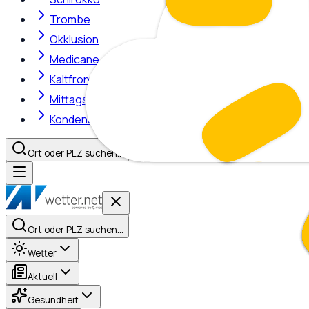
Trombe
Okklusion
Medicane
Kaltfront
Mittagshitze
Kondensstreifen
Ort oder PLZ suchen…
Ort oder PLZ suchen…
Wetter
Aktuell
Gesundheit