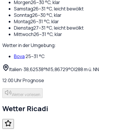
Morgen
26
–
30
°C,
klar
Samstag
26
–
31
°C,
leicht bewölkt
Sonntag
26
–
30
°C,
klar
Montag
26
–
31
°C,
klar
Dienstag
27
–
31
°C,
leicht bewölkt
Mittwoch
26
–
31
°C,
klar
Wetter in der Umgebung:
Bova
25
–
31
°C
Italien
·
·
38,62538
°N
15,86729
°O
|
288
m ü. NN
12:00
Uhr
Prognose
Wetter vorlesen
Wetter
Ricadi