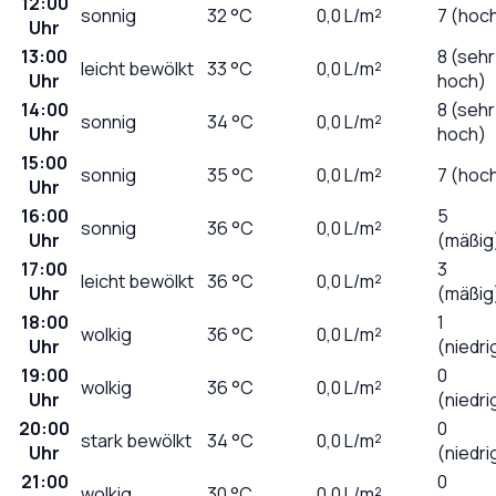
12:00
sonnig
32
°C
0,0
L/m²
7 (hoc
Uhr
13:00
8 (sehr
leicht bewölkt
33
°C
0,0
L/m²
Uhr
hoch)
14:00
8 (sehr
sonnig
34
°C
0,0
L/m²
Uhr
hoch)
15:00
sonnig
35
°C
0,0
L/m²
7 (hoc
Uhr
16:00
5
sonnig
36
°C
0,0
L/m²
Uhr
(mäßig
17:00
3
leicht bewölkt
36
°C
0,0
L/m²
Uhr
(mäßig
18:00
1
wolkig
36
°C
0,0
L/m²
Uhr
(niedri
19:00
0
wolkig
36
°C
0,0
L/m²
Uhr
(niedri
20:00
0
stark bewölkt
34
°C
0,0
L/m²
Uhr
(niedri
21:00
0
wolkig
30
°C
0,0
L/m²