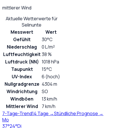
mittlerer Wind
Aktuelle Wetterwerte für
Selinunte
Messwert
Wert
Gefühlt
30°C
Niederschlag
0 L/m²
Luftfeuchtigkeit
38 %
Luftdruck (NN)
1018 hPa
Taupunkt
15°C
UV-Index
6 (hoch)
Nullgradgrenze
4304 m
Windrichtung
SO
Windböen
13 km/h
Mittlerer Wind
7 km/h
7-Tage-Trend
14 Tage →
Stündliche Prognose →
Mo
37
°
24
°
Di