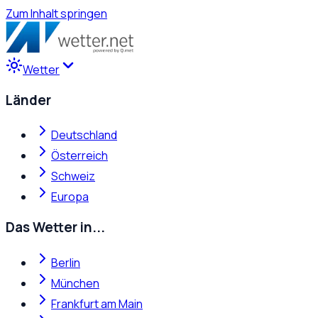
Zum Inhalt springen
Wetter
Länder
Deutschland
Österreich
Schweiz
Europa
Das Wetter in...
Berlin
München
Frankfurt am Main