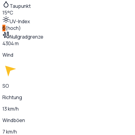
Taupunkt
15°C
UV-Index
6
(
hoch
)
Nullgradgrenze
4304 m
Wind
SO
Richtung
13 km/h
Windböen
7 km/h