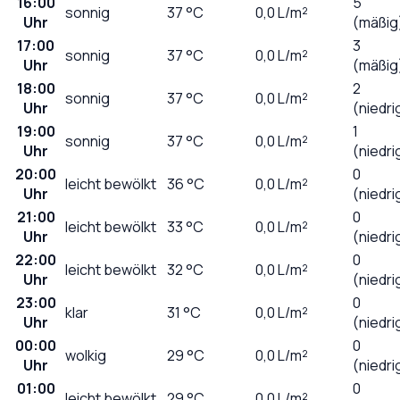
16:00
5
sonnig
37
°C
0,0
L/m²
Uhr
(mäßig
17:00
3
sonnig
37
°C
0,0
L/m²
Uhr
(mäßig
18:00
2
sonnig
37
°C
0,0
L/m²
Uhr
(niedri
19:00
1
sonnig
37
°C
0,0
L/m²
Uhr
(niedri
20:00
0
leicht bewölkt
36
°C
0,0
L/m²
Uhr
(niedri
21:00
0
leicht bewölkt
33
°C
0,0
L/m²
Uhr
(niedri
22:00
0
leicht bewölkt
32
°C
0,0
L/m²
Uhr
(niedri
23:00
0
klar
31
°C
0,0
L/m²
Uhr
(niedri
00:00
0
wolkig
29
°C
0,0
L/m²
Uhr
(niedri
01:00
0
leicht bewölkt
29
°C
0,0
L/m²