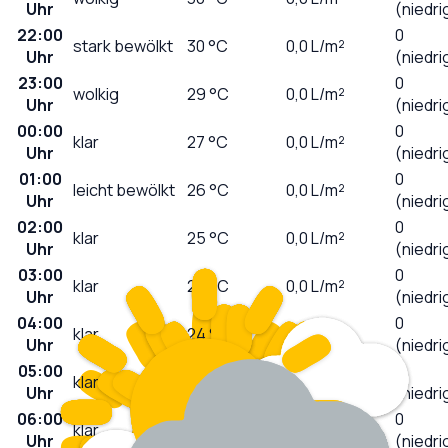
Uhr
(niedri
22:00
0
stark bewölkt
30
°C
0,0
L/m²
Uhr
(niedri
23:00
0
wolkig
29
°C
0,0
L/m²
Uhr
(niedri
00:00
0
klar
27
°C
0,0
L/m²
Uhr
(niedri
01:00
0
leicht bewölkt
26
°C
0,0
L/m²
Uhr
(niedri
02:00
0
klar
25
°C
0,0
L/m²
Uhr
(niedri
03:00
0
klar
25
°C
0,0
L/m²
Uhr
(niedri
04:00
0
klar
24
°C
0,0
L/m²
Uhr
(niedri
05:00
0
klar
24
°C
0,0
L/m²
Uhr
(niedri
06:00
0
klar
25
°C
0,0
L/m²
Uhr
(niedri