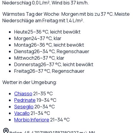
Niederschlag
0,0
L/m², Wind bis
37
km/h.
Wärmstes Tag der Woche: Morgen mit bis zu 37 °C. Meiste
Niederschläge am Freitag mit 1,4 L/m².
Heute
25
–
36
°C,
leicht bewölkt
Morgen
24
–
37
°C,
klar
Montag
26
–
36
°C,
leicht bewölkt
Dienstag
26
–
34
°C,
Regenschauer
Mittwoch
26
–
37
°C,
klar
Donnerstag
26
–
37
°C,
leicht bewölkt
Freitag
26
–
37
°C,
Regenschauer
Wetter in der Umgebung:
Chiasso
21
–
35
°C
Pedrinate
19
–
34
°C
Seseglio
20
–
34
°C
Vacallo
21
–
34
°C
Morbio Inferiore
21
–
34
°C
Italien
·
·
45,47071
°N
9,13871
°O
|
127
m ü. NN