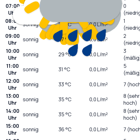
07:00
0
sonnig
24
°C
0,0
L/m²
Uhr
(niedri
08:00
1
sonnig
25
°C
0,0
L/m²
Uhr
(niedri
09:00
2
sonnig
27
°C
0,0
L/m²
Uhr
(niedri
10:00
3
sonnig
29
°C
0,0
L/m²
Uhr
(mäßig
11:00
5
sonnig
31
°C
0,0
L/m²
Uhr
(mäßig
12:00
sonnig
33
°C
0,0
L/m²
7 (hoc
Uhr
13:00
8 (sehr
sonnig
35
°C
0,0
L/m²
Uhr
hoch)
14:00
8 (sehr
sonnig
35
°C
0,0
L/m²
Uhr
hoch)
15:00
sonnig
36
°C
0,0
L/m²
7 (hoc
Uhr