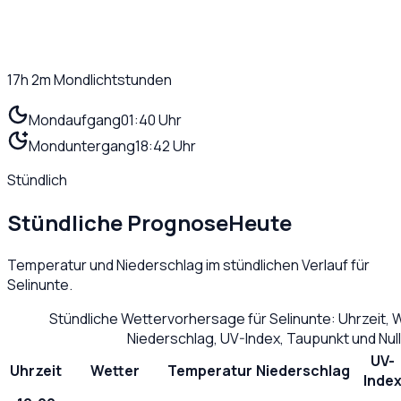
17h 2m
Mondlichtstunden
Mondaufgang
01:40 Uhr
Monduntergang
18:42 Uhr
Stündlich
Stündliche Prognose
Heute
Temperatur und Niederschlag im stündlichen Verlauf für
Selinunte
.
Stündliche Wettervorhersage für
Selinunte
: Uhrzeit,
Niederschlag, UV-Index, Taupunkt und Nu
UV-
Uhrzeit
Wetter
Temperatur
Niederschlag
Inde