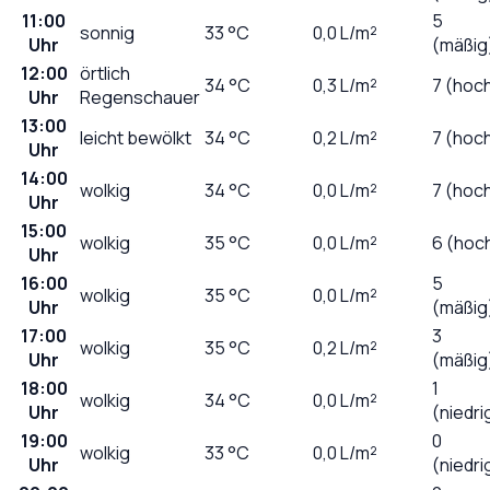
11:00
5
sonnig
33
°C
0,0
L/m²
Uhr
(mäßig
12:00
örtlich
34
°C
0,3
L/m²
7 (hoc
Uhr
Regenschauer
13:00
leicht bewölkt
34
°C
0,2
L/m²
7 (hoc
Uhr
14:00
wolkig
34
°C
0,0
L/m²
7 (hoc
Uhr
15:00
wolkig
35
°C
0,0
L/m²
6 (hoc
Uhr
16:00
5
wolkig
35
°C
0,0
L/m²
Uhr
(mäßig
17:00
3
wolkig
35
°C
0,2
L/m²
Uhr
(mäßig
18:00
1
wolkig
34
°C
0,0
L/m²
Uhr
(niedri
19:00
0
wolkig
33
°C
0,0
L/m²
Uhr
(niedri