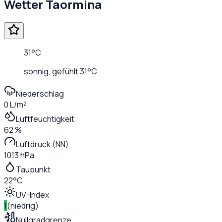
Wetter
Taormina
31
°C
sonnig
, gefühlt
31
°C
Niederschlag
0 L/m²
Luftfeuchtigkeit
62 %
Luftdruck (NN)
1013 hPa
Taupunkt
22°C
UV-Index
1
(
niedrig
)
Nullgradgrenze