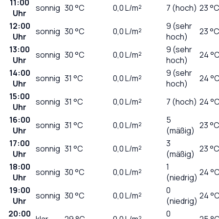
11:00
sonnig
30
°C
0,0
L/m²
7 (hoch)
23 °
Uhr
12:00
9 (sehr
sonnig
30
°C
0,0
L/m²
23 °
Uhr
hoch)
13:00
9 (sehr
sonnig
30
°C
0,0
L/m²
24 °
Uhr
hoch)
14:00
9 (sehr
sonnig
31
°C
0,0
L/m²
24 °
Uhr
hoch)
15:00
sonnig
31
°C
0,0
L/m²
7 (hoch)
24 °
Uhr
16:00
5
sonnig
31
°C
0,0
L/m²
23 °
Uhr
(mäßig)
17:00
3
sonnig
31
°C
0,0
L/m²
23 °
Uhr
(mäßig)
18:00
1
sonnig
30
°C
0,0
L/m²
24 °
Uhr
(niedrig)
19:00
0
sonnig
30
°C
0,0
L/m²
24 °
Uhr
(niedrig)
20:00
0
klar
29
°C
0,0
L/m²
25 °