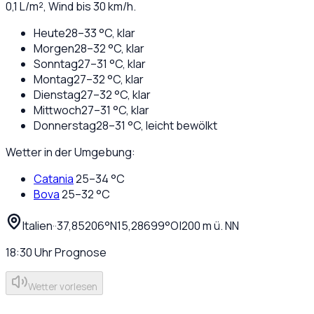
0,1
L/m², Wind bis
30
km/h.
Heute
28
–
33
°C,
klar
Morgen
28
–
32
°C,
klar
Sonntag
27
–
31
°C,
klar
Montag
27
–
32
°C,
klar
Dienstag
27
–
32
°C,
klar
Mittwoch
27
–
31
°C,
klar
Donnerstag
28
–
31
°C,
leicht bewölkt
Wetter in der Umgebung:
Catania
25
–
34
°C
Bova
25
–
32
°C
Italien
·
·
37,85206
°N
15,28699
°O
|
200
m ü. NN
18:30
Uhr
Prognose
Wetter vorlesen