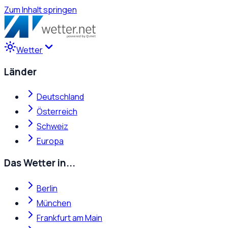
Zum Inhalt springen
Wetter
Länder
Deutschland
Österreich
Schweiz
Europa
Das Wetter in...
Berlin
München
Frankfurt am Main