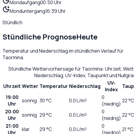
Mondaufgang
00:50 Uhr
Monduntergang
16:39 Uhr
Stündlich
Stündliche Prognose
Heute
Temperatur und Niederschlag im stündlichen Verlauf für
Taormina
.
Stündliche Wettervorhersage für
Taormina
: Uhrzeit, Wet
Niederschlag, UV-Index, Taupunkt und Nullgr
UV-
Uhrzeit
Wetter
Temperatur
Niederschlag
Taup
Index
19:00
0
sonnig
30
°C
0,0
L/m²
22 °
Uhr
(niedrig)
20:00
0
sonnig
29
°C
0,0
L/m²
22 °
Uhr
(niedrig)
21:00
0
klar
29
°C
0,0
L/m²
21 °C
Uhr
(niedrig)