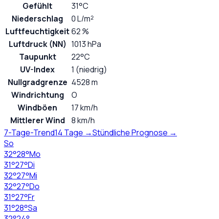
Gefühlt
31°C
Niederschlag
0 L/m²
Luftfeuchtigkeit
62 %
Luftdruck (NN)
1013 hPa
Taupunkt
22°C
UV-Index
1 (niedrig)
Nullgradgrenze
4528 m
Windrichtung
O
Windböen
17 km/h
Mittlerer Wind
8 km/h
7-Tage-Trend
14 Tage →
Stündliche Prognose →
So
32
°
28
°
Mo
31
°
27
°
Di
32
°
27
°
Mi
32
°
27
°
Do
31
°
27
°
Fr
31
°
28
°
Sa
32
°
24
°