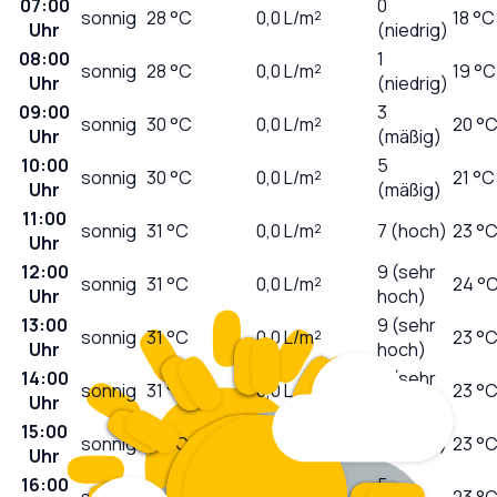
07:00
0
sonnig
28
°C
0,0
L/m²
18 °C
Uhr
(niedrig)
08:00
1
sonnig
28
°C
0,0
L/m²
19 °C
Uhr
(niedrig)
09:00
3
sonnig
30
°C
0,0
L/m²
20 °
Uhr
(mäßig)
10:00
5
sonnig
30
°C
0,0
L/m²
21 °C
Uhr
(mäßig)
11:00
sonnig
31
°C
0,0
L/m²
7 (hoch)
23 °
Uhr
12:00
9 (sehr
sonnig
31
°C
0,0
L/m²
24 °
Uhr
hoch)
13:00
9 (sehr
sonnig
31
°C
0,0
L/m²
23 °
Uhr
hoch)
14:00
9 (sehr
sonnig
31
°C
0,0
L/m²
23 °
Uhr
hoch)
15:00
sonnig
31
°C
0,0
L/m²
7 (hoch)
23 °
Uhr
16:00
5
sonnig
31
°C
0,0
L/m²
23 °