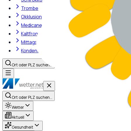
Trombe
Okklusion
Medicane
Kaltfront
Mittagshitze
Kondensstreifen
Ort oder PLZ suchen…
Ort oder PLZ suchen…
Wetter
Aktuell
Gesundheit