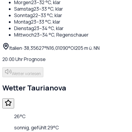
Morgen
23
–
32
°C,
klar
Samstag
23
–
33
°C,
klar
Sonntag
22
–
33
°C,
klar
Montag
23
–
33
°C,
klar
Dienstag
23
–
34
°C,
klar
Mittwoch
23
–
34
°C,
Regenschauer
Italien
·
·
38,35627
°N
16,01090
°O
|
205
m ü. NN
20:00
Uhr
Prognose
Wetter vorlesen
Wetter
Taurianova
26
°C
sonnig
, gefühlt
29
°C