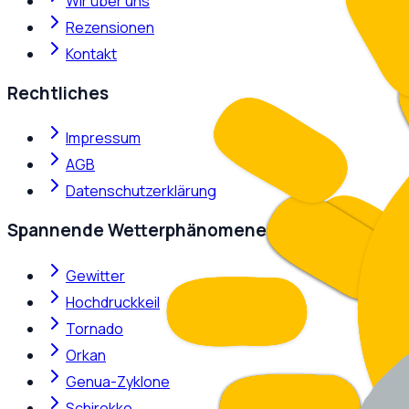
Wir über uns
Rezensionen
Kontakt
Rechtliches
Impressum
AGB
Datenschutzerklärung
Spannende Wetterphänomene
Gewitter
Hochdruckkeil
Tornado
Orkan
Genua-Zyklone
Schirokko