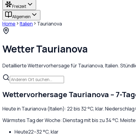
Freizeit
Allgemein
Home
Italien
Taurianova
Wetter
Taurianova
Detaillierte Wettervorhersage für
Taurianova
,
Italien
. Stünd
Wettervorhersage
Taurianova
– 7-Tag
Heute in
Taurianova
(
Italien
):
22
bis
32
°C,
klar
. Niederschlag
Wärmstes Tag der Woche: Dienstag mit bis zu 34 °C. Meiste
Heute
22
–
32
°C,
klar