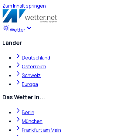
Zum Inhalt springen
Wetter
Länder
Deutschland
Österreich
Schweiz
Europa
Das Wetter in...
Berlin
München
Frankfurt am Main