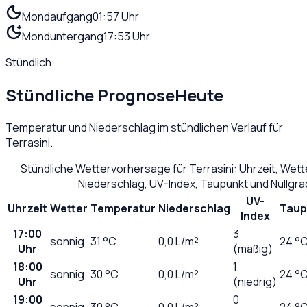
Mondaufgang
01:57 Uhr
Monduntergang
17:53 Uhr
Stündlich
Stündliche Prognose
Heute
Temperatur und Niederschlag im stündlichen Verlauf für
Terrasini
.
Stündliche Wettervorhersage für
Terrasini
: Uhrzeit, Wet
Niederschlag, UV-Index, Taupunkt und Nullgr
UV-
Uhrzeit
Wetter
Temperatur
Niederschlag
Taup
Index
17:00
3
sonnig
31
°C
0,0
L/m²
24 °
Uhr
(mäßig)
18:00
1
sonnig
30
°C
0,0
L/m²
24 °
Uhr
(niedrig)
19:00
0
sonnig
30
°C
0,0
L/m²
24 °