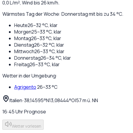
0,0
L/m², Wind bis
26
km/h.
Wärmstes Tag der Woche: Donnerstag mit bis zu 34 °C.
Heute
26
–
32
°C,
klar
Morgen
25
–
33
°C,
klar
Montag
26
–
33
°C,
klar
Dienstag
26
–
32
°C,
klar
Mittwoch
26
–
33
°C,
klar
Donnerstag
26
–
34
°C,
klar
Freitag
26
–
33
°C,
klar
Wetter in der Umgebung:
Agrigento
26
–
33
°C
Italien
·
·
38,14595
°N
13,08444
°O
|
57
m ü. NN
16:45
Uhr
Prognose
Wetter vorlesen