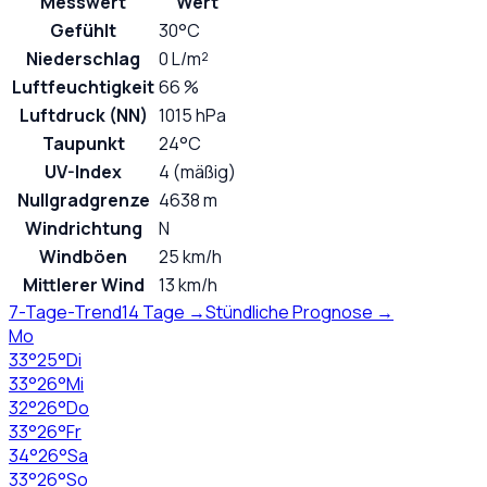
Messwert
Wert
Gefühlt
30°C
Niederschlag
0 L/m²
Luftfeuchtigkeit
66 %
Luftdruck (NN)
1015 hPa
Taupunkt
24°C
UV-Index
4 (mäßig)
Nullgradgrenze
4638 m
Windrichtung
N
Windböen
25 km/h
Mittlerer Wind
13 km/h
7-Tage-Trend
14 Tage →
Stündliche Prognose →
Mo
33
°
25
°
Di
33
°
26
°
Mi
32
°
26
°
Do
33
°
26
°
Fr
34
°
26
°
Sa
33
°
26
°
So