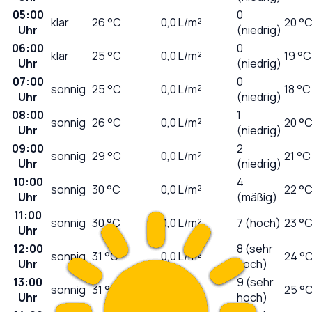
05:00
0
klar
26
°C
0,0
L/m²
20 °
Uhr
(niedrig)
06:00
0
klar
25
°C
0,0
L/m²
19 °C
Uhr
(niedrig)
07:00
0
sonnig
25
°C
0,0
L/m²
18 °C
Uhr
(niedrig)
08:00
1
sonnig
26
°C
0,0
L/m²
20 °
Uhr
(niedrig)
09:00
2
sonnig
29
°C
0,0
L/m²
21 °C
Uhr
(niedrig)
10:00
4
sonnig
30
°C
0,0
L/m²
22 °
Uhr
(mäßig)
11:00
sonnig
30
°C
0,0
L/m²
7 (hoch)
23 °
Uhr
12:00
8 (sehr
sonnig
31
°C
0,0
L/m²
24 °
Uhr
hoch)
13:00
9 (sehr
sonnig
31
°C
0,0
L/m²
25 °
Uhr
hoch)