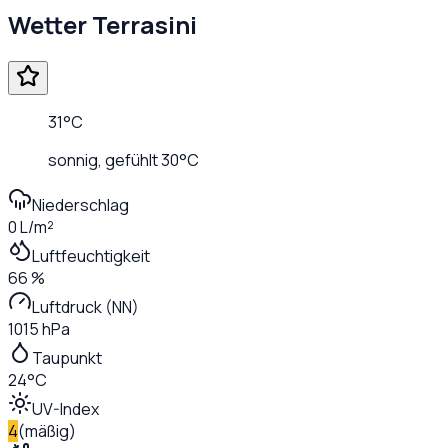
Wetter
Terrasini
31
°C
sonnig
, gefühlt
30
°C
Niederschlag
0 L/m²
Luftfeuchtigkeit
66 %
Luftdruck (NN)
1015 hPa
Taupunkt
24°C
UV-Index
4
(
mäßig
)