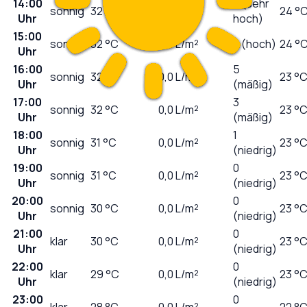
14:00
9 (sehr
sonnig
32
°C
0,0
L/m²
24 °
Uhr
hoch)
15:00
sonnig
32
°C
0,0
L/m²
7 (hoch)
24 °
Uhr
16:00
5
sonnig
32
°C
0,0
L/m²
23 °
Uhr
(mäßig)
17:00
3
sonnig
32
°C
0,0
L/m²
23 °
Uhr
(mäßig)
18:00
1
sonnig
31
°C
0,0
L/m²
23 °
Uhr
(niedrig)
19:00
0
sonnig
31
°C
0,0
L/m²
23 °
Uhr
(niedrig)
20:00
0
sonnig
30
°C
0,0
L/m²
23 °
Uhr
(niedrig)
21:00
0
klar
30
°C
0,0
L/m²
23 °
Uhr
(niedrig)
22:00
0
klar
29
°C
0,0
L/m²
23 °
Uhr
(niedrig)
23:00
0
klar
28
°C
0,0
L/m²
22 °