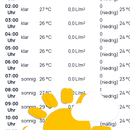
02:00
0
klar
27
°C
0,0
L/m²
25 °
Uhr
(niedrig)
03:00
0
klar
26
°C
0,0
L/m²
24 °
Uhr
(niedrig)
04:00
0
klar
26
°C
0,0
L/m²
24 °
Uhr
(niedrig)
05:00
0
klar
26
°C
0,0
L/m²
24 °
Uhr
(niedrig)
06:00
0
klar
26
°C
0,0
L/m²
24 °
Uhr
(niedrig)
07:00
0
sonnig
26
°C
0,0
L/m²
23 °
Uhr
(niedrig)
08:00
1
sonnig
27
°C
0,0
L/m²
24 °
Uhr
(niedrig)
09:00
2
sonnig
29
°C
0,0
L/m²
24 °
Uhr
(niedrig)
10:00
4
sonnig
30
°C
0,0
L/m²
24 °
Uhr
(mäßig)