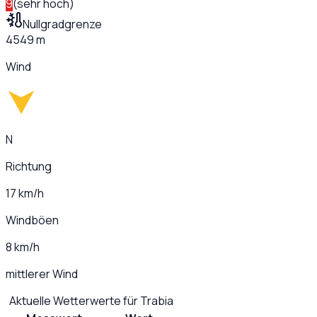
9
(
sehr hoch
)
Nullgradgrenze
4549 m
Wind
N
Richtung
17 km/h
Windböen
8 km/h
mittlerer Wind
Aktuelle Wetterwerte für
Trabia