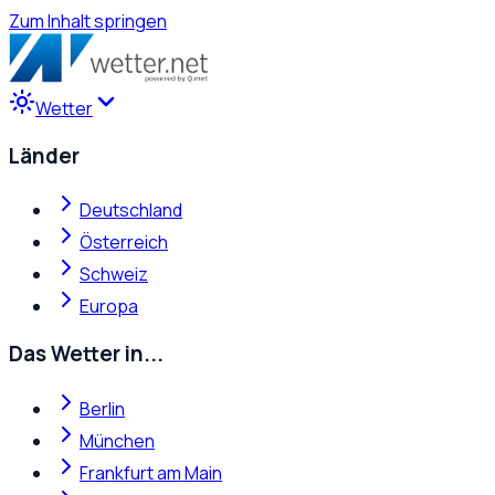
Zum Inhalt springen
Wetter
Länder
Deutschland
Österreich
Schweiz
Europa
Das Wetter in...
Berlin
München
Frankfurt am Main