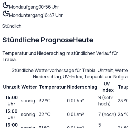
Mondaufgang
00:56 Uhr
Monduntergang
16:47 Uhr
Stündlich
Stündliche Prognose
Heute
Temperatur und Niederschlag im stündlichen Verlauf für
Trabia
.
Stündliche Wettervorhersage für
Trabia
: Uhrzeit, Wett
Niederschlag, UV-Index, Taupunkt und Nullgr
UV-
Uhrzeit
Wetter
Temperatur
Niederschlag
Tau
Index
14:00
9 (sehr
sonnig
32
°C
0,0
L/m²
23 °
Uhr
hoch)
15:00
sonnig
32
°C
0,0
L/m²
7 (hoch)
24 °
Uhr
16:00
5
sonnig
31
°C
0,0
L/m²
24 °