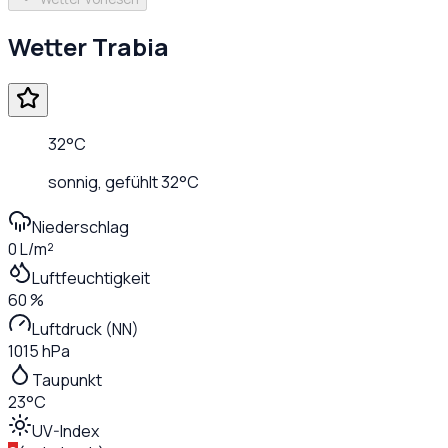
Wetter
Trabia
32
°C
sonnig
, gefühlt
32
°C
Niederschlag
0 L/m²
Luftfeuchtigkeit
60 %
Luftdruck (NN)
1015 hPa
Taupunkt
23°C
UV-Index