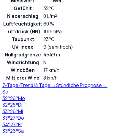
Messwert
Wert
Gefühlt
32°C
Niederschlag
0 L/m²
Luftfeuchtigkeit
60 %
Luftdruck (NN)
1015 hPa
Taupunkt
23°C
UV-Index
9 (sehr hoch)
Nullgradgrenze
4549 m
Windrichtung
N
Windböen
17 km/h
Mittlerer Wind
8 km/h
7-Tage-Trend
14 Tage →
Stündliche Prognose →
So
32
°
26
°
Mo
32
°
26
°
Di
33
°
26
°
Mi
33
°
27
°
Do
34
°
27
°
Fr
33
°
26
°
Sa