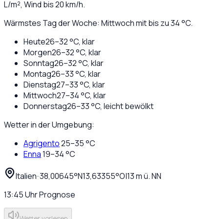
L/m², Wind bis
20
km/h.
Wärmstes Tag der Woche: Mittwoch mit bis zu 34 °C.
Heute
26
–
32
°C,
klar
Morgen
26
–
32
°C,
klar
Sonntag
26
–
32
°C,
klar
Montag
26
–
33
°C,
klar
Dienstag
27
–
33
°C,
klar
Mittwoch
27
–
34
°C,
klar
Donnerstag
26
–
33
°C,
leicht bewölkt
Wetter in der Umgebung:
Agrigento
25
–
35
°C
Enna
19
–
34
°C
Italien
·
·
38,00645
°N
13,63355
°O
|
13
m ü. NN
13:45
Uhr
Prognose
Wetter vorlesen