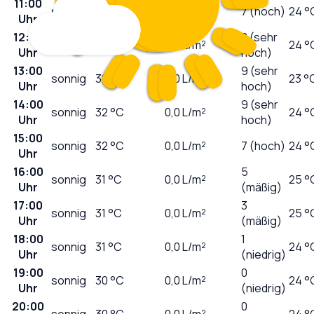
11:00
sonnig
30
°C
0,0
L/m²
7 (hoch)
24 °
Uhr
12:00
8 (sehr
sonnig
31
°C
0,0
L/m²
24 °
Uhr
hoch)
13:00
9 (sehr
sonnig
32
°C
0,0
L/m²
23 °
Uhr
hoch)
14:00
9 (sehr
sonnig
32
°C
0,0
L/m²
24 °
Uhr
hoch)
15:00
sonnig
32
°C
0,0
L/m²
7 (hoch)
24 °
Uhr
16:00
5
sonnig
31
°C
0,0
L/m²
25 °
Uhr
(mäßig)
17:00
3
sonnig
31
°C
0,0
L/m²
25 °
Uhr
(mäßig)
18:00
1
sonnig
31
°C
0,0
L/m²
24 °
Uhr
(niedrig)
19:00
0
sonnig
30
°C
0,0
L/m²
24 °
Uhr
(niedrig)
20:00
0
sonnig
30
°C
0,0
L/m²
24 °