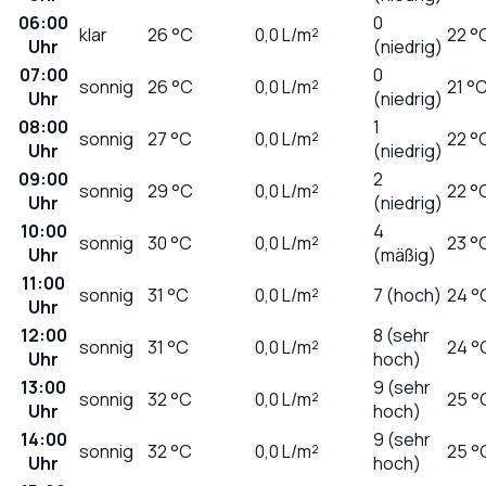
06:00
0
klar
26
°C
0,0
L/m²
22 °
Uhr
(niedrig)
07:00
0
sonnig
26
°C
0,0
L/m²
21 °
Uhr
(niedrig)
08:00
1
sonnig
27
°C
0,0
L/m²
22 °
Uhr
(niedrig)
09:00
2
sonnig
29
°C
0,0
L/m²
22 °
Uhr
(niedrig)
10:00
4
sonnig
30
°C
0,0
L/m²
23 °
Uhr
(mäßig)
11:00
sonnig
31
°C
0,0
L/m²
7 (hoch)
24 °
Uhr
12:00
8 (sehr
sonnig
31
°C
0,0
L/m²
24 °
Uhr
hoch)
13:00
9 (sehr
sonnig
32
°C
0,0
L/m²
25 °
Uhr
hoch)
14:00
9 (sehr
sonnig
32
°C
0,0
L/m²
25 °
Uhr
hoch)