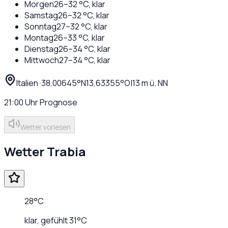
Morgen
26
–
32
°C,
klar
Samstag
26
–
32
°C,
klar
Sonntag
27
–
32
°C,
klar
Montag
26
–
33
°C,
klar
Dienstag
26
–
34
°C,
klar
Mittwoch
27
–
34
°C,
klar
Italien
·
·
38,00645
°N
13,63355
°O
|
13
m ü. NN
21:00
Uhr
Prognose
Wetter vorlesen
Wetter
Trabia
28
°C
klar
, gefühlt
31
°C