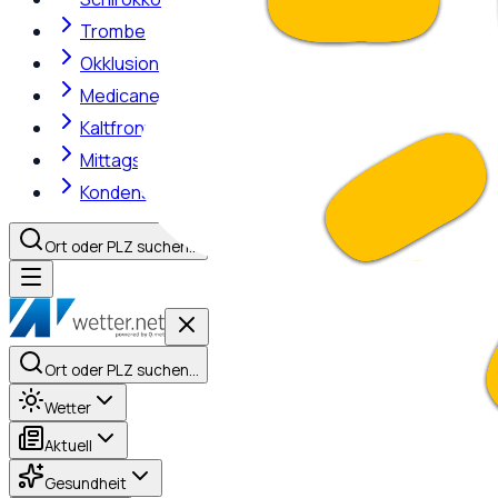
Trombe
Okklusion
Medicane
Kaltfront
Mittagshitze
Kondensstreifen
Ort oder PLZ suchen…
Ort oder PLZ suchen…
Wetter
Aktuell
Gesundheit