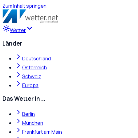
Zum Inhalt springen
Wetter
Länder
Deutschland
Österreich
Schweiz
Europa
Das Wetter in...
Berlin
München
Frankfurt am Main