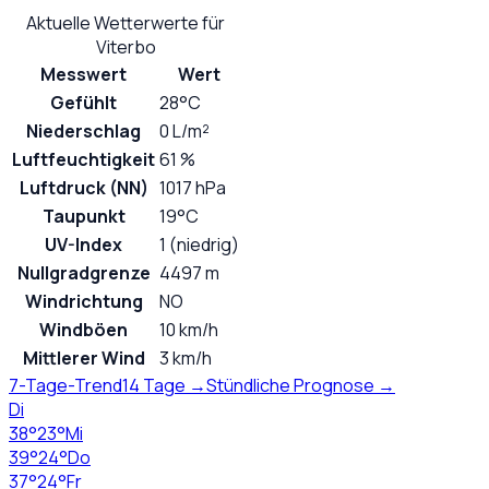
Aktuelle Wetterwerte für
Viterbo
Messwert
Wert
Gefühlt
28°C
Niederschlag
0 L/m²
Luftfeuchtigkeit
61 %
Luftdruck (NN)
1017 hPa
Taupunkt
19°C
UV-Index
1 (niedrig)
Nullgradgrenze
4497 m
Windrichtung
NO
Windböen
10 km/h
Mittlerer Wind
3 km/h
7-Tage-Trend
14 Tage →
Stündliche Prognose →
Di
38
°
23
°
Mi
39
°
24
°
Do
37
°
24
°
Fr