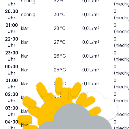
sonnig
32
°C
0,0
L/m²
Uhr
(niedri
20:00
0
sonnig
30
°C
0,0
L/m²
Uhr
(niedri
21:00
0
klar
28
°C
0,0
L/m²
Uhr
(niedri
22:00
0
klar
27
°C
0,0
L/m²
Uhr
(niedri
23:00
0
klar
26
°C
0,0
L/m²
Uhr
(niedri
00:00
0
klar
25
°C
0,0
L/m²
Uhr
(niedri
01:00
0
klar
25
°C
0,0
L/m²
Uhr
(niedri
02:00
0
klar
25
°C
0,0
L/m²
Uhr
(niedri
03:00
0
klar
24
°C
0,0
L/m²
Uhr
(niedri
04:00
0
klar
24
°C
0,0
L/m²
Uhr
(niedri