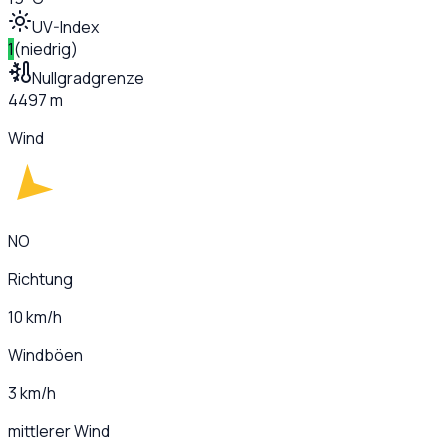
UV-Index
1
(
niedrig
)
Nullgradgrenze
4497 m
Wind
NO
Richtung
10 km/h
Windböen
3 km/h
mittlerer Wind