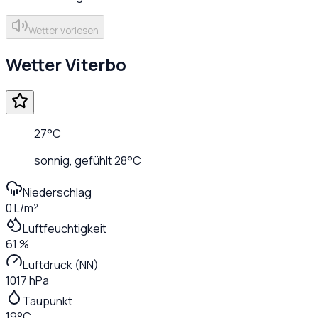
Wetter vorlesen
Wetter
Viterbo
27
°C
sonnig
, gefühlt
28
°C
Niederschlag
0 L/m²
Luftfeuchtigkeit
61 %
Luftdruck (NN)
1017 hPa
Taupunkt
19°C