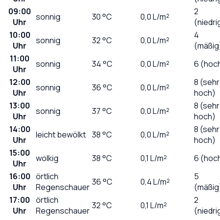
09:00
2
sonnig
30
°C
0,0
L/m²
Uhr
(niedri
10:00
4
sonnig
32
°C
0,0
L/m²
Uhr
(mäßig
11:00
sonnig
34
°C
0,0
L/m²
6 (hoc
Uhr
12:00
8 (sehr
sonnig
36
°C
0,0
L/m²
Uhr
hoch)
13:00
8 (sehr
sonnig
37
°C
0,0
L/m²
Uhr
hoch)
14:00
8 (sehr
leicht bewölkt
38
°C
0,0
L/m²
Uhr
hoch)
15:00
wolkig
38
°C
0,1
L/m²
6 (hoc
Uhr
16:00
örtlich
5
36
°C
0,4
L/m²
Uhr
Regenschauer
(mäßig
17:00
örtlich
2
32
°C
0,1
L/m²
Uhr
Regenschauer
(niedri