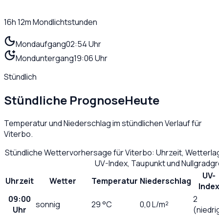
16h 12m
Mondlichtstunden
Mondaufgang
02:54 Uhr
Monduntergang
19:06 Uhr
Stündlich
Stündliche Prognose
Heute
Temperatur und Niederschlag im stündlichen Verlauf für
Viterbo
.
Stündliche Wettervorhersage für
Viterbo
: Uhrzeit, Wetterl
UV-Index, Taupunkt und Nullgradg
UV-
Uhrzeit
Wetter
Temperatur
Niederschlag
Inde
09:00
2
sonnig
29
°C
0,0
L/m²
Uhr
(niedri