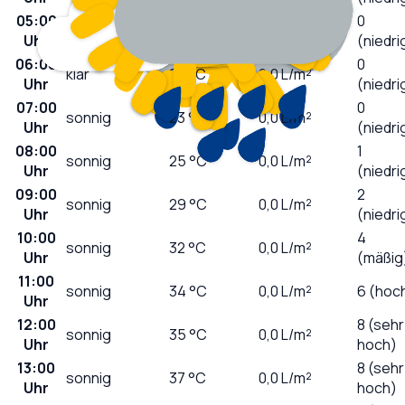
05:00
0
klar
23
°C
0,0
L/m²
Uhr
(niedri
06:00
0
klar
23
°C
0,0
L/m²
Uhr
(niedri
07:00
0
sonnig
23
°C
0,0
L/m²
Uhr
(niedri
08:00
1
sonnig
25
°C
0,0
L/m²
Uhr
(niedri
09:00
2
sonnig
29
°C
0,0
L/m²
Uhr
(niedri
10:00
4
sonnig
32
°C
0,0
L/m²
Uhr
(mäßig
11:00
sonnig
34
°C
0,0
L/m²
6 (hoc
Uhr
12:00
8 (sehr
sonnig
35
°C
0,0
L/m²
Uhr
hoch)
13:00
8 (sehr
sonnig
37
°C
0,0
L/m²
Uhr
hoch)