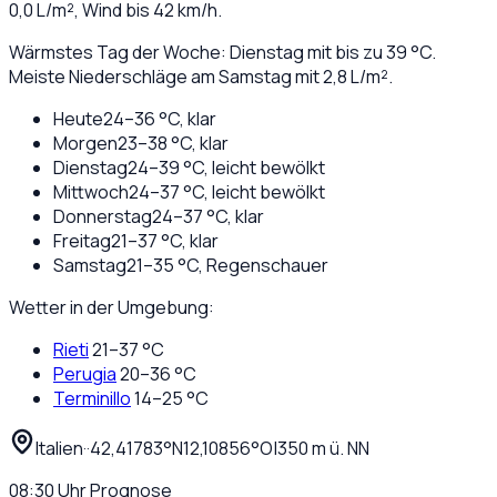
0,0
L/m², Wind bis
42
km/h.
Wärmstes Tag der Woche: Dienstag mit bis zu 39 °C.
Meiste Niederschläge am Samstag mit 2,8 L/m².
Heute
24
–
36
°C,
klar
Morgen
23
–
38
°C,
klar
Dienstag
24
–
39
°C,
leicht bewölkt
Mittwoch
24
–
37
°C,
leicht bewölkt
Donnerstag
24
–
37
°C,
klar
Freitag
21
–
37
°C,
klar
Samstag
21
–
35
°C,
Regenschauer
Wetter in der Umgebung:
Rieti
21
–
37
°C
Perugia
20
–
36
°C
Terminillo
14
–
25
°C
Italien
·
·
42,41783
°N
12,10856
°O
|
350
m ü. NN
08:30
Uhr
Prognose