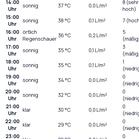
14:00
8 (sehr
sonnig
37
°C
0,0
L/m²
Uhr
hoch)
15:00
sonnig
38
°C
0,1
L/m²
7 (hoc
Uhr
16:00
örtlich
5
36
°C
0,2
L/m²
Uhr
Regenschauer
(mäßig
17:00
3
sonnig
35
°C
0,1
L/m²
Uhr
(mäßig
18:00
1
sonnig
35
°C
0,1
L/m²
Uhr
(niedri
19:00
0
sonnig
34
°C
0,0
L/m²
Uhr
(niedri
20:00
0
sonnig
32
°C
0,0
L/m²
Uhr
(niedri
21:00
0
klar
30
°C
0,0
L/m²
Uhr
(niedri
22:00
0
klar
29
°C
0,0
L/m²
Uhr
(niedri
23:00
0