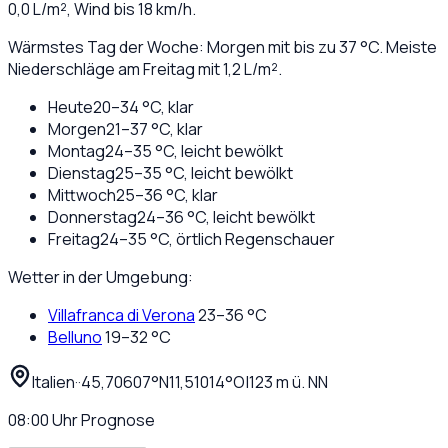
0,0
L/m², Wind bis
18
km/h.
Wärmstes Tag der Woche: Morgen mit bis zu 37 °C. Meiste
Niederschläge am Freitag mit 1,2 L/m².
Heute
20
–
34
°C,
klar
Morgen
21
–
37
°C,
klar
Montag
24
–
35
°C,
leicht bewölkt
Dienstag
25
–
35
°C,
leicht bewölkt
Mittwoch
25
–
36
°C,
klar
Donnerstag
24
–
36
°C,
leicht bewölkt
Freitag
24
–
35
°C,
örtlich Regenschauer
Wetter in der Umgebung:
Villafranca di Verona
23
–
36
°C
Belluno
19
–
32
°C
Italien
·
·
45,70607
°N
11,51014
°O
|
123
m ü. NN
08:00
Uhr
Prognose