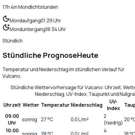
17h 4m
Mondlichtstunden
Mondaufgang
01:29 Uhr
Monduntergang
18:34 Uhr
Stündlich
Stündliche Prognose
Heute
Temperatur und Niederschlag im stündlichen Verlauf für
Vulcano
.
Stündliche Wettervorhersage für
Vulcano
: Uhrzeit, Wet
Niederschlag, UV-Index, Taupunkt und Nullgr
UV-
Uhrzeit
Wetter
Temperatur
Niederschlag
Tau
Index
09:00
2
sonnig
27
°C
0,0
L/m²
20 °
Uhr
(niedrig)
10:00
4
sonnig
28
°C
0,0
L/m²
18 °