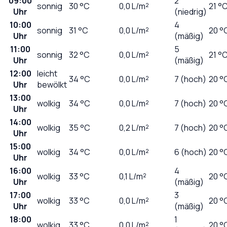
09:00
2
sonnig
30
°C
0,0
L/m²
21 °
Uhr
(niedrig)
10:00
4
sonnig
31
°C
0,0
L/m²
20 °
Uhr
(mäßig)
11:00
5
sonnig
32
°C
0,0
L/m²
21 °
Uhr
(mäßig)
12:00
leicht
34
°C
0,0
L/m²
7 (hoch)
20 °
Uhr
bewölkt
13:00
wolkig
34
°C
0,0
L/m²
7 (hoch)
20 °
Uhr
14:00
wolkig
35
°C
0,2
L/m²
7 (hoch)
20 °
Uhr
15:00
wolkig
34
°C
0,0
L/m²
6 (hoch)
20 °
Uhr
16:00
4
wolkig
33
°C
0,1
L/m²
20 °
Uhr
(mäßig)
17:00
3
wolkig
33
°C
0,0
L/m²
20 °
Uhr
(mäßig)
18:00
1
wolkig
33
°C
0,0
L/m²
20 °