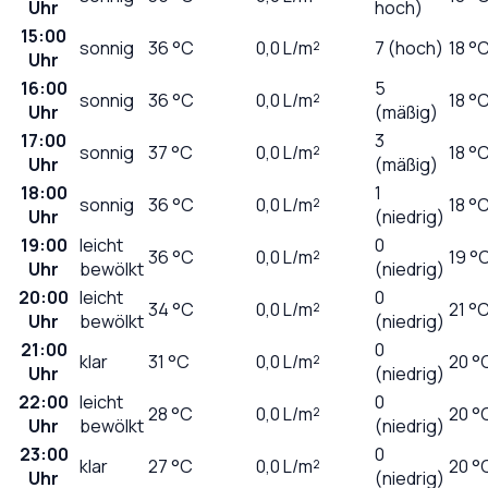
Uhr
hoch)
15:00
sonnig
36
°C
0,0
L/m²
7 (hoch)
18 °
Uhr
16:00
5
sonnig
36
°C
0,0
L/m²
18 °
Uhr
(mäßig)
17:00
3
sonnig
37
°C
0,0
L/m²
18 °
Uhr
(mäßig)
18:00
1
sonnig
36
°C
0,0
L/m²
18 °
Uhr
(niedrig)
19:00
leicht
0
36
°C
0,0
L/m²
19 °
Uhr
bewölkt
(niedrig)
20:00
leicht
0
34
°C
0,0
L/m²
21 °
Uhr
bewölkt
(niedrig)
21:00
0
klar
31
°C
0,0
L/m²
20 °
Uhr
(niedrig)
22:00
leicht
0
28
°C
0,0
L/m²
20 °
Uhr
bewölkt
(niedrig)
23:00
0
klar
27
°C
0,0
L/m²
20 °
Uhr
(niedrig)