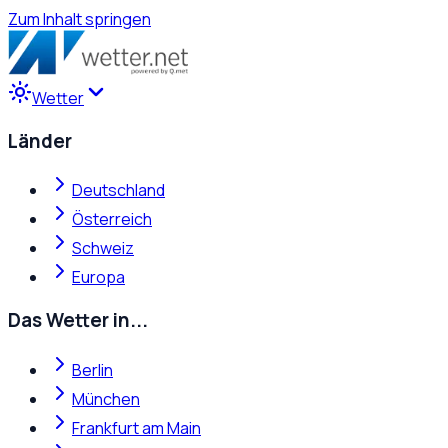
Zum Inhalt springen
Wetter
Länder
Deutschland
Österreich
Schweiz
Europa
Das Wetter in...
Berlin
München
Frankfurt am Main