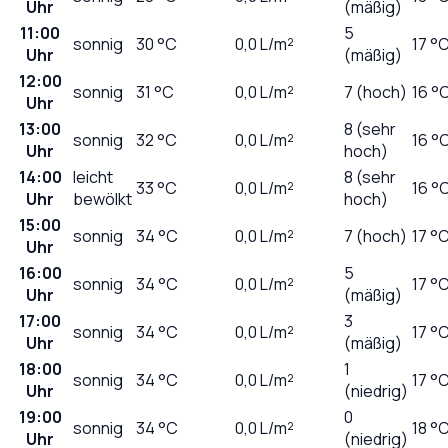
Uhr
(mäßig)
11:00
5
sonnig
30
°C
0,0
L/m²
17 °
Uhr
(mäßig)
12:00
sonnig
31
°C
0,0
L/m²
7 (hoch)
16 °
Uhr
13:00
8 (sehr
sonnig
32
°C
0,0
L/m²
16 °
Uhr
hoch)
14:00
leicht
8 (sehr
33
°C
0,0
L/m²
16 °
Uhr
bewölkt
hoch)
15:00
sonnig
34
°C
0,0
L/m²
7 (hoch)
17 °
Uhr
16:00
5
sonnig
34
°C
0,0
L/m²
17 °
Uhr
(mäßig)
17:00
3
sonnig
34
°C
0,0
L/m²
17 °
Uhr
(mäßig)
18:00
1
sonnig
34
°C
0,0
L/m²
17 °
Uhr
(niedrig)
19:00
0
sonnig
34
°C
0,0
L/m²
18 °
Uhr
(niedrig)