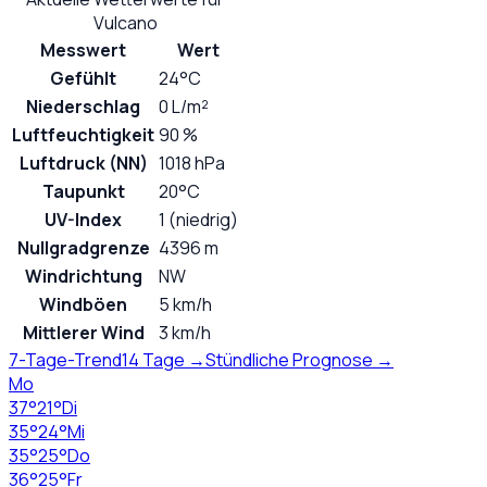
Vulcano
Messwert
Wert
Gefühlt
24°C
Niederschlag
0 L/m²
Luftfeuchtigkeit
90 %
Luftdruck (NN)
1018 hPa
Taupunkt
20°C
UV-Index
1 (niedrig)
Nullgradgrenze
4396 m
Windrichtung
NW
Windböen
5 km/h
Mittlerer Wind
3 km/h
7-Tage-Trend
14 Tage →
Stündliche Prognose →
Mo
37
°
21
°
Di
35
°
24
°
Mi
35
°
25
°
Do
36
°
25
°
Fr