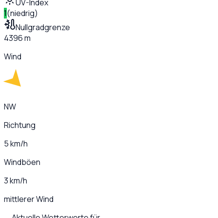
UV-Index
1
(
niedrig
)
Nullgradgrenze
4396 m
Wind
NW
Richtung
5 km/h
Windböen
3 km/h
mittlerer Wind
Aktuelle Wetterwerte für