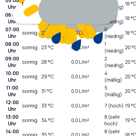
05:00
0
klar
21
°C
0,0
L/m²
18 °
Uhr
(niedrig)
06:00
0
klar
21
°C
0,0
L/m²
18 °
Uhr
(niedrig)
07:00
0
sonnig
21
°C
0,0
L/m²
18 °
Uhr
(niedrig)
08:00
1
sonnig
23
°C
0,0
L/m²
20 °
Uhr
(niedrig)
09:00
2
sonnig
28
°C
0,0
L/m²
20 °
Uhr
(niedrig)
10:00
4
sonnig
29
°C
0,0
L/m²
20 °
Uhr
(mäßig)
11:00
5
sonnig
31
°C
0,0
L/m²
20 °
Uhr
(mäßig)
12:00
sonnig
33
°C
0,0
L/m²
7 (hoch)
19 °
Uhr
13:00
8 (sehr
sonnig
34
°C
0,0
L/m²
19 °
Uhr
hoch)
14:00
8 (sehr
sonnig
35
°C
0,0
L/m²
18 °