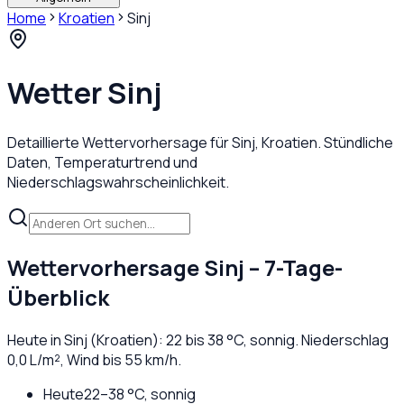
Home
Kroatien
Sinj
Wetter
Sinj
Detaillierte Wettervorhersage für
Sinj
,
Kroatien
. Stündliche
Daten, Temperaturtrend und
Niederschlagswahrscheinlichkeit.
Wettervorhersage
Sinj
– 7-Tage-
Überblick
Heute in
Sinj
(
Kroatien
):
22
bis
38
°C,
sonnig
. Niederschlag
0,0
L/m², Wind bis
55
km/h.
Heute
22
–
38
°C,
sonnig