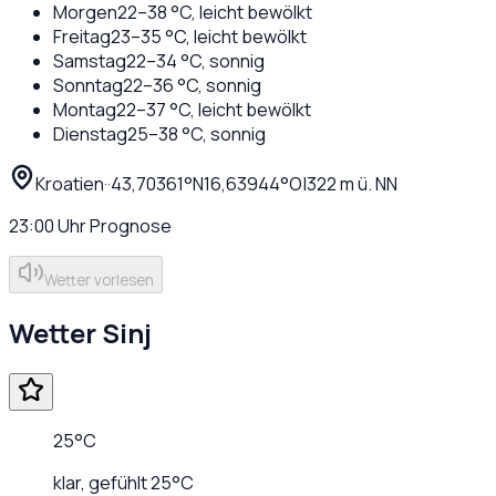
Morgen
22
–
38
°C,
leicht bewölkt
Freitag
23
–
35
°C,
leicht bewölkt
Samstag
22
–
34
°C,
sonnig
Sonntag
22
–
36
°C,
sonnig
Montag
22
–
37
°C,
leicht bewölkt
Dienstag
25
–
38
°C,
sonnig
Kroatien
·
·
43,70361
°N
16,63944
°O
|
322
m ü. NN
23:00
Uhr
Prognose
Wetter vorlesen
Wetter
Sinj
25
°C
klar
, gefühlt
25
°C