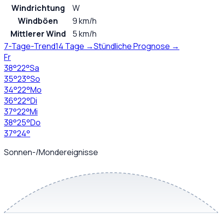
Windrichtung
W
Windböen
9 km/h
Mittlerer Wind
5 km/h
7-Tage-Trend
14 Tage →
Stündliche Prognose →
Fr
38
°
22
°
Sa
35
°
23
°
So
34
°
22
°
Mo
36
°
22
°
Di
37
°
22
°
Mi
38
°
25
°
Do
37
°
24
°
Sonnen-/Mondereignisse