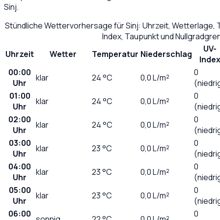
Sinj
.
Stündliche Wettervorhersage für
Sinj
: Uhrzeit, Wetterlage,
Index, Taupunkt und Nullgradgre
UV-
Uhrzeit
Wetter
Temperatur
Niederschlag
Inde
00:00
0
klar
24
°C
0,0
L/m²
Uhr
(niedri
01:00
0
klar
24
°C
0,0
L/m²
Uhr
(niedri
02:00
0
klar
24
°C
0,0
L/m²
Uhr
(niedri
03:00
0
klar
23
°C
0,0
L/m²
Uhr
(niedri
04:00
0
klar
23
°C
0,0
L/m²
Uhr
(niedri
05:00
0
klar
23
°C
0,0
L/m²
Uhr
(niedri
06:00
0
sonnig
22
°C
0,0
L/m²