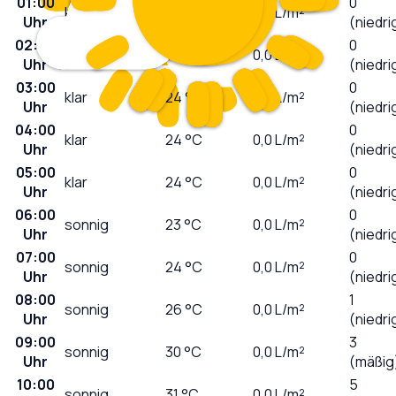
01:00
0
klar
26
°C
0,0
L/m²
Uhr
(niedri
02:00
0
klar
25
°C
0,0
L/m²
Uhr
(niedri
03:00
0
klar
24
°C
0,0
L/m²
Uhr
(niedri
04:00
0
klar
24
°C
0,0
L/m²
Uhr
(niedri
05:00
0
klar
24
°C
0,0
L/m²
Uhr
(niedri
06:00
0
sonnig
23
°C
0,0
L/m²
Uhr
(niedri
07:00
0
sonnig
24
°C
0,0
L/m²
Uhr
(niedri
08:00
1
sonnig
26
°C
0,0
L/m²
Uhr
(niedri
09:00
3
sonnig
30
°C
0,0
L/m²
Uhr
(mäßig
10:00
5
sonnig
31
°C
0,0
L/m²