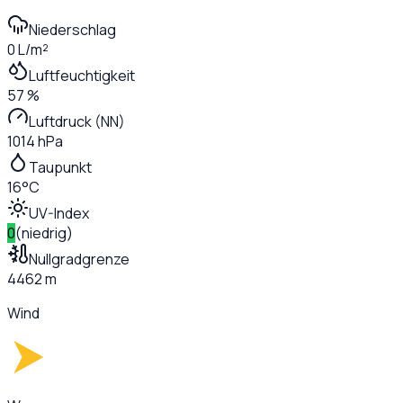
Niederschlag
0 L/m²
Luftfeuchtigkeit
57 %
Luftdruck (NN)
1014 hPa
Taupunkt
16°C
UV-Index
0
(
niedrig
)
Nullgradgrenze
4462 m
Wind