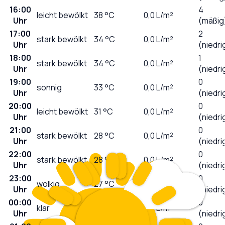
16:00
4
leicht bewölkt
38
°C
0,0
L/m²
Uhr
(mäßig
17:00
2
stark bewölkt
34
°C
0,0
L/m²
Uhr
(niedri
18:00
1
stark bewölkt
34
°C
0,0
L/m²
Uhr
(niedri
19:00
0
sonnig
33
°C
0,0
L/m²
Uhr
(niedri
20:00
0
leicht bewölkt
31
°C
0,0
L/m²
Uhr
(niedri
21:00
0
stark bewölkt
28
°C
0,0
L/m²
Uhr
(niedri
22:00
0
stark bewölkt
28
°C
0,0
L/m²
Uhr
(niedri
23:00
0
wolkig
27
°C
0,0
L/m²
Uhr
(niedri
00:00
0
klar
26
°C
0,0
L/m²
Uhr
(niedri