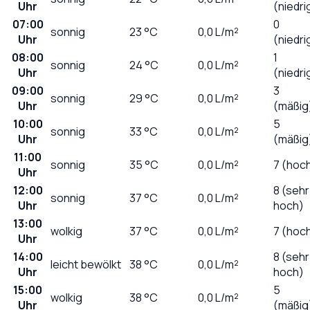
Uhr
(niedri
07:00
0
sonnig
23
°C
0,0
L/m²
Uhr
(niedri
08:00
1
sonnig
24
°C
0,0
L/m²
Uhr
(niedri
09:00
3
sonnig
29
°C
0,0
L/m²
Uhr
(mäßig
10:00
5
sonnig
33
°C
0,0
L/m²
Uhr
(mäßig
11:00
sonnig
35
°C
0,0
L/m²
7 (hoc
Uhr
12:00
8 (sehr
sonnig
37
°C
0,0
L/m²
Uhr
hoch)
13:00
wolkig
37
°C
0,0
L/m²
7 (hoc
Uhr
14:00
8 (sehr
leicht bewölkt
38
°C
0,0
L/m²
Uhr
hoch)
15:00
5
wolkig
38
°C
0,0
L/m²
Uhr
(mäßig