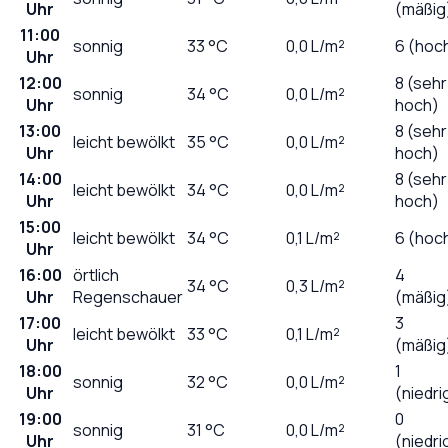
Uhr
(mäßig
11:00
sonnig
33
°C
0,0
L/m²
6 (hoc
Uhr
12:00
8 (sehr
sonnig
34
°C
0,0
L/m²
Uhr
hoch)
13:00
8 (sehr
leicht bewölkt
35
°C
0,0
L/m²
Uhr
hoch)
14:00
8 (sehr
leicht bewölkt
34
°C
0,0
L/m²
Uhr
hoch)
15:00
leicht bewölkt
34
°C
0,1
L/m²
6 (hoc
Uhr
16:00
örtlich
4
34
°C
0,3
L/m²
Uhr
Regenschauer
(mäßig
17:00
3
leicht bewölkt
33
°C
0,1
L/m²
Uhr
(mäßig
18:00
1
sonnig
32
°C
0,0
L/m²
Uhr
(niedri
19:00
0
sonnig
31
°C
0,0
L/m²
Uhr
(niedri