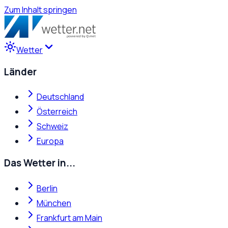
Zum Inhalt springen
Wetter
Länder
Deutschland
Österreich
Schweiz
Europa
Das Wetter in...
Berlin
München
Frankfurt am Main