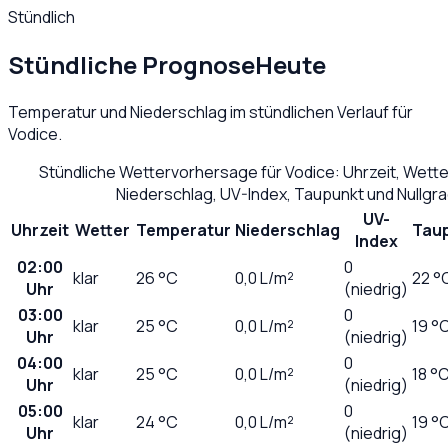
Stündlich
Stündliche Prognose
Heute
Temperatur und Niederschlag im stündlichen Verlauf für
Vodice
.
Stündliche Wettervorhersage für
Vodice
: Uhrzeit, Wett
Niederschlag, UV-Index, Taupunkt und Nullgr
UV-
Uhrzeit
Wetter
Temperatur
Niederschlag
Tau
Index
02:00
0
klar
26
°C
0,0
L/m²
22 °
Uhr
(niedrig)
03:00
0
klar
25
°C
0,0
L/m²
19 °
Uhr
(niedrig)
04:00
0
klar
25
°C
0,0
L/m²
18 °
Uhr
(niedrig)
05:00
0
klar
24
°C
0,0
L/m²
19 °
Uhr
(niedrig)