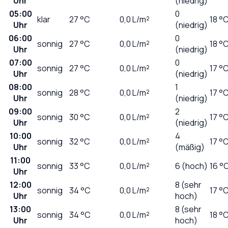
Uhr
(niedrig)
05:00
0
klar
27
°C
0,0
L/m²
18 °
Uhr
(niedrig)
06:00
0
sonnig
27
°C
0,0
L/m²
18 °
Uhr
(niedrig)
07:00
0
sonnig
27
°C
0,0
L/m²
17 °
Uhr
(niedrig)
08:00
1
sonnig
28
°C
0,0
L/m²
17 °
Uhr
(niedrig)
09:00
2
sonnig
30
°C
0,0
L/m²
17 °
Uhr
(niedrig)
10:00
4
sonnig
32
°C
0,0
L/m²
17 °
Uhr
(mäßig)
11:00
sonnig
33
°C
0,0
L/m²
6 (hoch)
16 °
Uhr
12:00
8 (sehr
sonnig
34
°C
0,0
L/m²
17 °
Uhr
hoch)
13:00
8 (sehr
sonnig
34
°C
0,0
L/m²
18 °
Uhr
hoch)