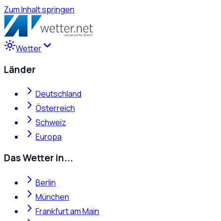
Zum Inhalt springen
Wetter
Länder
Deutschland
Österreich
Schweiz
Europa
Das Wetter in...
Berlin
München
Frankfurt am Main