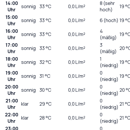
14:00
8 (sehr
sonnig
33
°C
0,0
L/m²
19 °
Uhr
hoch)
15:00
sonnig
33
°C
0,0
L/m²
6 (hoch)
19 °
Uhr
16:00
4
sonnig
33
°C
0,0
L/m²
19 °
Uhr
(mäßig)
17:00
3
sonnig
33
°C
0,0
L/m²
20 °
Uhr
(mäßig)
18:00
1
sonnig
32
°C
0,0
L/m²
19 °
Uhr
(niedrig)
19:00
0
sonnig
31
°C
0,0
L/m²
19 °
Uhr
(niedrig)
20:00
0
sonnig
30
°C
0,0
L/m²
20 °
Uhr
(niedrig)
21:00
0
klar
29
°C
0,0
L/m²
21 °
Uhr
(niedrig)
22:00
0
klar
28
°C
0,0
L/m²
21 °
Uhr
(niedrig)
23:00
0