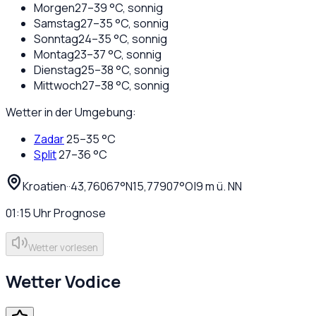
Morgen
27
–
39
°C,
sonnig
Samstag
27
–
35
°C,
sonnig
Sonntag
24
–
35
°C,
sonnig
Montag
23
–
37
°C,
sonnig
Dienstag
25
–
38
°C,
sonnig
Mittwoch
27
–
38
°C,
sonnig
Wetter in der Umgebung:
Zadar
25
–
35
°C
Split
27
–
36
°C
Kroatien
·
·
43,76067
°N
15,77907
°O
|
9
m ü. NN
01:15
Uhr
Prognose
Wetter vorlesen
Wetter
Vodice