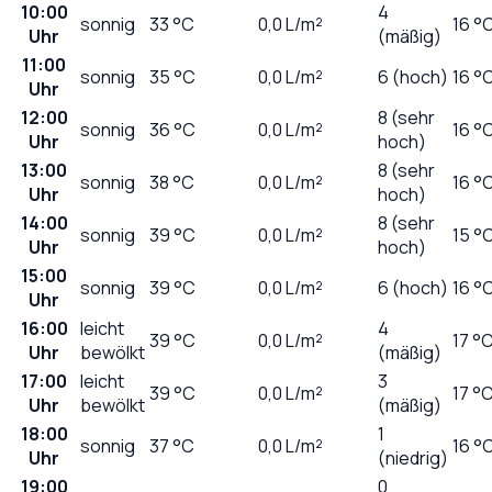
10:00
4
sonnig
33
°C
0,0
L/m²
16 °
Uhr
(mäßig)
11:00
sonnig
35
°C
0,0
L/m²
6 (hoch)
16 °
Uhr
12:00
8 (sehr
sonnig
36
°C
0,0
L/m²
16 °
Uhr
hoch)
13:00
8 (sehr
sonnig
38
°C
0,0
L/m²
16 °
Uhr
hoch)
14:00
8 (sehr
sonnig
39
°C
0,0
L/m²
15 °
Uhr
hoch)
15:00
sonnig
39
°C
0,0
L/m²
6 (hoch)
16 °
Uhr
16:00
leicht
4
39
°C
0,0
L/m²
17 °
Uhr
bewölkt
(mäßig)
17:00
leicht
3
39
°C
0,0
L/m²
17 °
Uhr
bewölkt
(mäßig)
18:00
1
sonnig
37
°C
0,0
L/m²
16 °
Uhr
(niedrig)
19:00
0