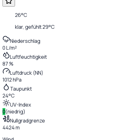
26
°C
klar
, gefühlt
29
°C
Niederschlag
0 L/m²
Luftfeuchtigkeit
87 %
Luftdruck (NN)
1012 hPa
Taupunkt
24°C
UV-Index
0
(
niedrig
)
Nullgradgrenze
4424 m
Wind