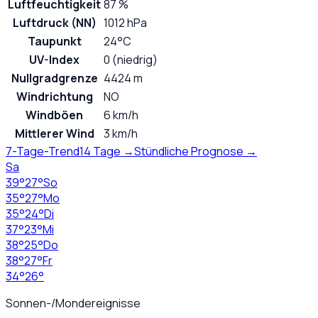
Luftfeuchtigkeit
87 %
Luftdruck (NN)
1012 hPa
Taupunkt
24°C
UV-Index
0 (niedrig)
Nullgradgrenze
4424 m
Windrichtung
NO
Windböen
6 km/h
Mittlerer Wind
3 km/h
7-Tage-Trend
14 Tage →
Stündliche Prognose →
Sa
39
°
27
°
So
35
°
27
°
Mo
35
°
24
°
Di
37
°
23
°
Mi
38
°
25
°
Do
38
°
27
°
Fr
34
°
26
°
Sonnen-/Mondereignisse