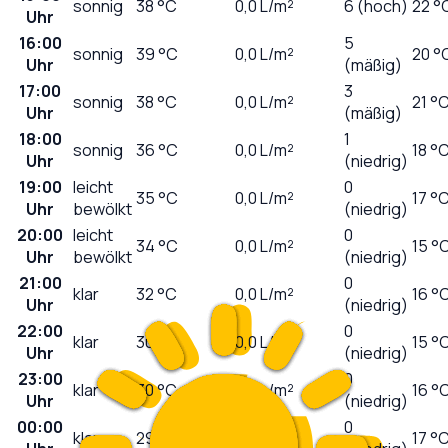
sonnig
38
°C
0,0
L/m²
6 (hoch)
22 °
Uhr
16:00
5
sonnig
39
°C
0,0
L/m²
20 °
Uhr
(mäßig)
17:00
3
sonnig
38
°C
0,0
L/m²
21 °
Uhr
(mäßig)
18:00
1
sonnig
36
°C
0,0
L/m²
18 °
Uhr
(niedrig)
19:00
leicht
0
35
°C
0,0
L/m²
17 °
Uhr
bewölkt
(niedrig)
20:00
leicht
0
34
°C
0,0
L/m²
15 °
Uhr
bewölkt
(niedrig)
21:00
0
klar
32
°C
0,0
L/m²
16 °
Uhr
(niedrig)
22:00
0
klar
30
°C
0,0
L/m²
15 °
Uhr
(niedrig)
23:00
0
klar
30
°C
0,0
L/m²
16 °
Uhr
(niedrig)
00:00
0
klar
29
°C
0,0
L/m²
17 °