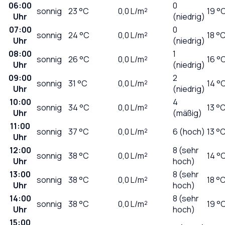
06:00
0
sonnig
23
°C
0,0
L/m²
19 °
Uhr
(niedrig)
07:00
0
sonnig
24
°C
0,0
L/m²
18 °
Uhr
(niedrig)
08:00
1
sonnig
26
°C
0,0
L/m²
16 °
Uhr
(niedrig)
09:00
2
sonnig
31
°C
0,0
L/m²
14 °
Uhr
(niedrig)
10:00
4
sonnig
34
°C
0,0
L/m²
13 °
Uhr
(mäßig)
11:00
sonnig
37
°C
0,0
L/m²
6 (hoch)
13 °
Uhr
12:00
8 (sehr
sonnig
38
°C
0,0
L/m²
14 °
Uhr
hoch)
13:00
8 (sehr
sonnig
38
°C
0,0
L/m²
18 °
Uhr
hoch)
14:00
8 (sehr
sonnig
38
°C
0,0
L/m²
19 °
Uhr
hoch)
15:00