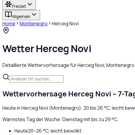
Freizeit
Allgemein
Home
Montenegro
Herceg Novi
Wetter
Herceg Novi
Detaillierte Wettervorhersage für
Herceg Novi
,
Montenegro
Wettervorhersage
Herceg Novi
– 7-Ta
Heute in
Herceg Novi
(
Montenegro
):
20
bis
26
°C,
leicht bew
Wärmstes Tag der Woche: Dienstag mit bis zu 29 °C.
Heute
20
–
26
°C,
leicht bewölkt