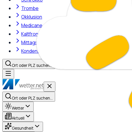
Trombe
Okklusion
Medicane
Kaltfront
Mittagshitze
Kondensstreifen
Ort oder PLZ suchen…
Ort oder PLZ suchen…
Wetter
Aktuell
Gesundheit