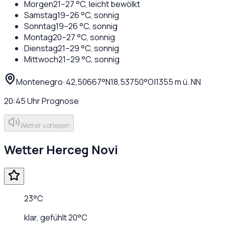
Morgen
21
–
27
°C,
leicht bewölkt
Samstag
19
–
26
°C,
sonnig
Sonntag
19
–
26
°C,
sonnig
Montag
20
–
27
°C,
sonnig
Dienstag
21
–
29
°C,
sonnig
Mittwoch
21
–
29
°C,
sonnig
Montenegro
·
·
42,50667
°N
18,53750
°O
|
1355
m ü. NN
20:45
Uhr
Prognose
Wetter vorlesen
Wetter
Herceg Novi
23
°C
klar
, gefühlt
20
°C