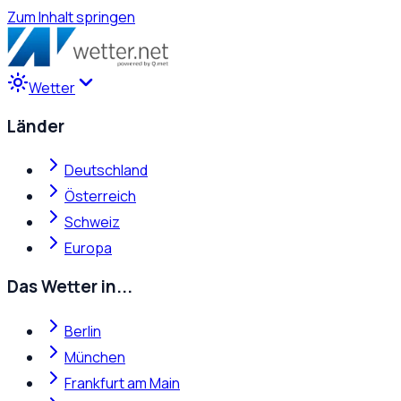
Zum Inhalt springen
Wetter
Länder
Deutschland
Österreich
Schweiz
Europa
Das Wetter in...
Berlin
München
Frankfurt am Main