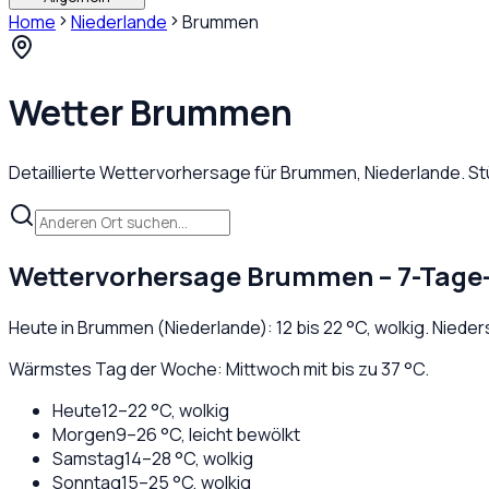
Home
Niederlande
Brummen
Wetter
Brummen
Detaillierte Wettervorhersage für
Brummen
,
Niederlande
. S
Wettervorhersage
Brummen
– 7-Tage
Heute in
Brummen
(
Niederlande
):
12
bis
22
°C,
wolkig
. Niede
Wärmstes Tag der Woche: Mittwoch mit bis zu 37 °C.
Heute
12
–
22
°C,
wolkig
Morgen
9
–
26
°C,
leicht bewölkt
Samstag
14
–
28
°C,
wolkig
Sonntag
15
–
25
°C,
wolkig