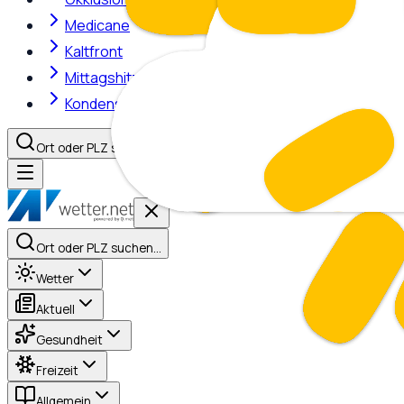
Medicane
Kaltfront
Mittagshitze
Kondensstreifen
Ort oder PLZ suchen…
Ort oder PLZ suchen…
Wetter
Aktuell
Gesundheit
Freizeit
Allgemein