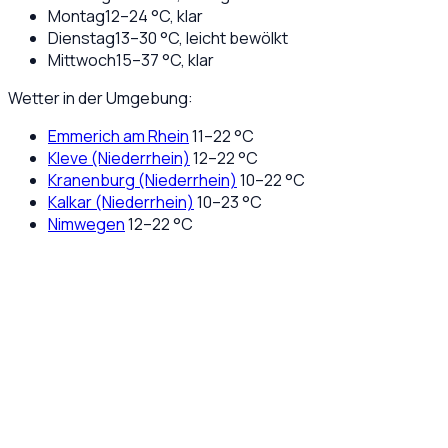
Montag
12
–
24
°C,
klar
Dienstag
13
–
30
°C,
leicht bewölkt
Mittwoch
15
–
37
°C,
klar
Wetter in der Umgebung:
Emmerich am Rhein
11
–
22
°C
Kleve (Niederrhein)
12
–
22
°C
Kranenburg (Niederrhein)
10
–
22
°C
Kalkar (Niederrhein)
10
–
23
°C
Nimwegen
12
–
22
°C