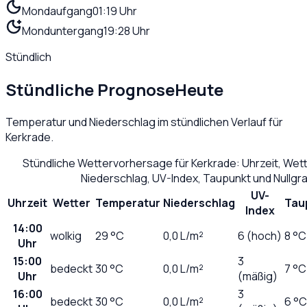
Mondaufgang
01:19 Uhr
Monduntergang
19:28 Uhr
Stündlich
Stündliche Prognose
Heute
Temperatur und Niederschlag im stündlichen Verlauf für
Kerkrade
.
Stündliche Wettervorhersage für
Kerkrade
: Uhrzeit, Wet
Niederschlag, UV-Index, Taupunkt und Nullg
UV-
Uhrzeit
Wetter
Temperatur
Niederschlag
Tau
Index
14:00
wolkig
29
°C
0,0
L/m²
6 (hoch)
8 °C
Uhr
15:00
3
bedeckt
30
°C
0,0
L/m²
7 °C
Uhr
(mäßig)
16:00
3
bedeckt
30
°C
0,0
L/m²
6 °C