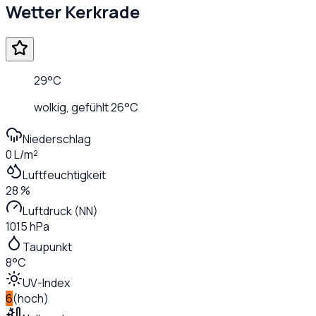
Wetter
Kerkrade
29
°C
wolkig
, gefühlt
26
°C
Niederschlag
0 L/m²
Luftfeuchtigkeit
28 %
Luftdruck (NN)
1015 hPa
Taupunkt
8°C
UV-Index
6
(
hoch
)