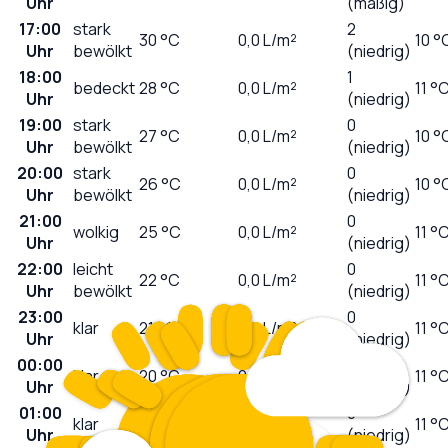
Uhr
(mäßig)
17:00
stark
2
30
°C
0,0
L/m²
10 °
Uhr
bewölkt
(niedrig)
18:00
1
bedeckt
28
°C
0,0
L/m²
11 °
Uhr
(niedrig)
19:00
stark
0
27
°C
0,0
L/m²
10 °
Uhr
bewölkt
(niedrig)
20:00
stark
0
26
°C
0,0
L/m²
10 °
Uhr
bewölkt
(niedrig)
21:00
0
wolkig
25
°C
0,0
L/m²
11 °
Uhr
(niedrig)
22:00
leicht
0
22
°C
0,0
L/m²
11 °
Uhr
bewölkt
(niedrig)
23:00
0
klar
21
°C
0,0
L/m²
11 °
Uhr
(niedrig)
00:00
0
klar
20
°C
0,0
L/m²
11 °
Uhr
(niedrig)
01:00
0
klar
19
°C
0,0
L/m²
11 °
Uhr
(niedrig)