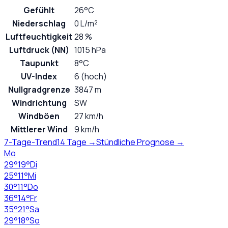
Gefühlt
26°C
Niederschlag
0 L/m²
Luftfeuchtigkeit
28 %
Luftdruck (NN)
1015 hPa
Taupunkt
8°C
UV-Index
6 (hoch)
Nullgradgrenze
3847 m
Windrichtung
SW
Windböen
27 km/h
Mittlerer Wind
9 km/h
7-Tage-Trend
14 Tage →
Stündliche Prognose →
Mo
29
°
19
°
Di
25
°
11
°
Mi
30
°
11
°
Do
36
°
14
°
Fr
35
°
21
°
Sa
29
°
18
°
So