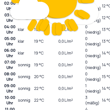
02:00
0
klar
19
°C
0,0
L/m²
12 °
Uhr
(niedrig)
03:00
0
klar
19
°C
0,0
L/m²
12 °
Uhr
(niedrig)
04:00
0
klar
19
°C
0,0
L/m²
13 °
Uhr
(niedrig)
05:00
0
klar
19
°C
0,0
L/m²
13 °
Uhr
(niedrig)
06:00
0
klar
19
°C
0,0
L/m²
14 °
Uhr
(niedrig)
07:00
0
sonnig
19
°C
0,0
L/m²
14 °
Uhr
(niedrig)
08:00
0
sonnig
20
°C
0,0
L/m²
15 °
Uhr
(niedrig)
09:00
1
sonnig
22
°C
0,0
L/m²
14 °
Uhr
(niedrig)
10:00
3
sonnig
22
°C
0,0
L/m²
14 °
Uhr
(mäßig)
11:00
4