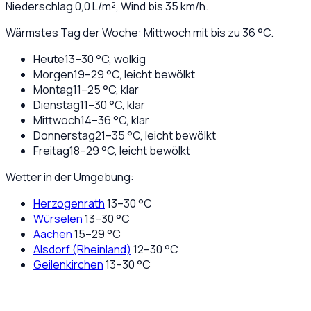
Niederschlag
0,0
L/m², Wind bis
35
km/h.
Wärmstes Tag der Woche: Mittwoch mit bis zu 36 °C.
Heute
13
–
30
°C,
wolkig
Morgen
19
–
29
°C,
leicht bewölkt
Montag
11
–
25
°C,
klar
Dienstag
11
–
30
°C,
klar
Mittwoch
14
–
36
°C,
klar
Donnerstag
21
–
35
°C,
leicht bewölkt
Freitag
18
–
29
°C,
leicht bewölkt
Wetter in der Umgebung:
Herzogenrath
13
–
30
°C
Würselen
13
–
30
°C
Aachen
15
–
29
°C
Alsdorf (Rheinland)
12
–
30
°C
Geilenkirchen
13
–
30
°C