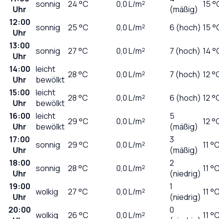
sonnig
24
°C
0,0
L/m²
15 °
Uhr
(mäßig)
12:00
sonnig
25
°C
0,0
L/m²
6 (hoch)
15 °
Uhr
13:00
sonnig
27
°C
0,0
L/m²
7 (hoch)
14 °
Uhr
14:00
leicht
28
°C
0,0
L/m²
7 (hoch)
12 °
Uhr
bewölkt
15:00
leicht
28
°C
0,0
L/m²
6 (hoch)
12 °
Uhr
bewölkt
16:00
leicht
5
29
°C
0,0
L/m²
12 °
Uhr
bewölkt
(mäßig)
17:00
3
sonnig
29
°C
0,0
L/m²
11 °
Uhr
(mäßig)
18:00
2
sonnig
28
°C
0,0
L/m²
11 °
Uhr
(niedrig)
19:00
1
wolkig
27
°C
0,0
L/m²
11 °
Uhr
(niedrig)
20:00
0
wolkig
26
°C
0,0
L/m²
11 °