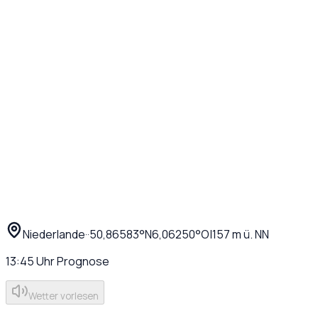
Niederlande
·
·
50,86583
°N
6,06250
°O
|
157
m ü. NN
13:45
Uhr
Prognose
Wetter vorlesen