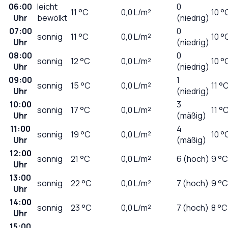
06:00
leicht
0
11
°C
0,0
L/m²
10 °
Uhr
bewölkt
(niedrig)
07:00
0
sonnig
11
°C
0,0
L/m²
10 °
Uhr
(niedrig)
08:00
0
sonnig
12
°C
0,0
L/m²
10 °
Uhr
(niedrig)
09:00
1
sonnig
15
°C
0,0
L/m²
11 °
Uhr
(niedrig)
10:00
3
sonnig
17
°C
0,0
L/m²
11 °
Uhr
(mäßig)
11:00
4
sonnig
19
°C
0,0
L/m²
10 °
Uhr
(mäßig)
12:00
sonnig
21
°C
0,0
L/m²
6 (hoch)
9 °C
Uhr
13:00
sonnig
22
°C
0,0
L/m²
7 (hoch)
9 °C
Uhr
14:00
sonnig
23
°C
0,0
L/m²
7 (hoch)
8 °C
Uhr
15:00