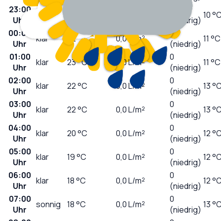
23:00
0
klar
23
°C
0,0
L/m²
10 °
Uhr
(niedrig)
00:00
0
klar
22
°C
0,0
L/m²
11 °C
Uhr
(niedrig)
01:00
0
klar
23
°C
0,0
L/m²
11 °C
Uhr
(niedrig)
02:00
0
klar
22
°C
0,0
L/m²
13 °
Uhr
(niedrig)
03:00
0
klar
22
°C
0,0
L/m²
13 °
Uhr
(niedrig)
04:00
0
klar
20
°C
0,0
L/m²
12 °
Uhr
(niedrig)
05:00
0
klar
19
°C
0,0
L/m²
12 °
Uhr
(niedrig)
06:00
0
klar
18
°C
0,0
L/m²
12 °
Uhr
(niedrig)
07:00
0
sonnig
18
°C
0,0
L/m²
13 °
Uhr
(niedrig)