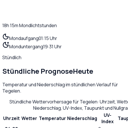
18h 15m
Mondlichtstunden
Mondaufgang
01:15 Uhr
Monduntergang
19:31 Uhr
Stündlich
Stündliche Prognose
Heute
Temperatur und Niederschlag im stündlichen Verlauf für
Tegelen
.
Stündliche Wettervorhersage für
Tegelen
: Uhrzeit, Wet
Niederschlag, UV-Index, Taupunkt und Nullgr
UV-
Uhrzeit
Wetter
Temperatur
Niederschlag
Tau
Index