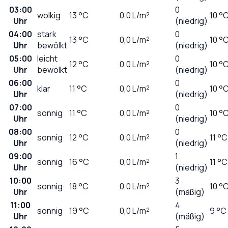
03:00
0
wolkig
13
°C
0,0
L/m²
10 °
Uhr
(niedrig)
04:00
stark
0
13
°C
0,0
L/m²
10 °
Uhr
bewölkt
(niedrig)
05:00
leicht
0
12
°C
0,0
L/m²
10 °
Uhr
bewölkt
(niedrig)
06:00
0
klar
11
°C
0,0
L/m²
10 °
Uhr
(niedrig)
07:00
0
sonnig
11
°C
0,0
L/m²
10 °
Uhr
(niedrig)
08:00
0
sonnig
12
°C
0,0
L/m²
11 °C
Uhr
(niedrig)
09:00
1
sonnig
16
°C
0,0
L/m²
11 °C
Uhr
(niedrig)
10:00
3
sonnig
18
°C
0,0
L/m²
10 °
Uhr
(mäßig)
11:00
4
sonnig
19
°C
0,0
L/m²
9 °C
Uhr
(mäßig)