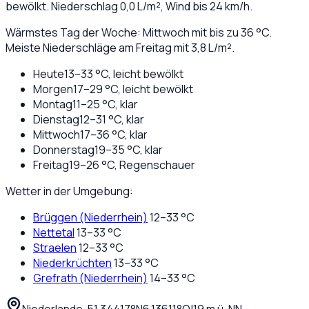
bewölkt
. Niederschlag
0,0
L/m², Wind bis
24
km/h.
Wärmstes Tag der Woche: Mittwoch mit bis zu 36 °C.
Meiste Niederschläge am Freitag mit 3,8 L/m².
Heute
13
–
33
°C,
leicht bewölkt
Morgen
17
–
29
°C,
leicht bewölkt
Montag
11
–
25
°C,
klar
Dienstag
12
–
31
°C,
klar
Mittwoch
17
–
36
°C,
klar
Donnerstag
19
–
35
°C,
klar
Freitag
19
–
26
°C,
Regenschauer
Wetter in der Umgebung:
Brüggen (Niederrhein)
12
–
33
°C
Nettetal
13
–
33
°C
Straelen
12
–
33
°C
Niederkrüchten
13
–
33
°C
Grefrath (Niederrhein)
14
–
33
°C
Niederlande
·
·
51,34417
°N
6,13611
°O
|
19
m ü. NN