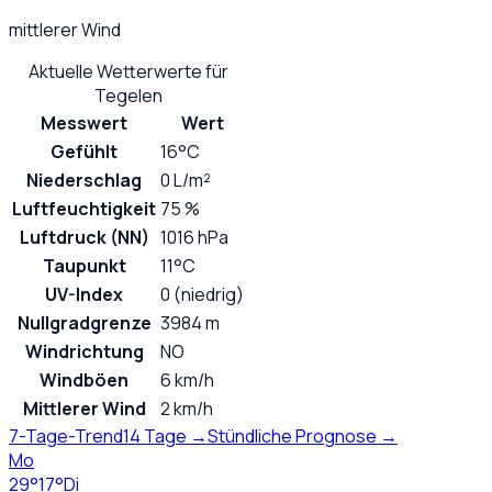
mittlerer Wind
Aktuelle Wetterwerte für
Tegelen
Messwert
Wert
Gefühlt
16°C
Niederschlag
0 L/m²
Luftfeuchtigkeit
75 %
Luftdruck (NN)
1016 hPa
Taupunkt
11°C
UV-Index
0 (niedrig)
Nullgradgrenze
3984 m
Windrichtung
NO
Windböen
6 km/h
Mittlerer Wind
2 km/h
7-Tage-Trend
14 Tage →
Stündliche Prognose →
Mo
29
°
17
°
Di