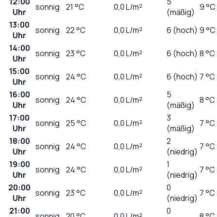
12:00
5
sonnig
21
°C
0,0
L/m²
9 °C
Uhr
(mäßig)
13:00
sonnig
22
°C
0,0
L/m²
6 (hoch)
9 °C
Uhr
14:00
sonnig
23
°C
0,0
L/m²
6 (hoch)
8 °C
Uhr
15:00
sonnig
24
°C
0,0
L/m²
6 (hoch)
7 °C
Uhr
16:00
5
sonnig
24
°C
0,0
L/m²
8 °C
Uhr
(mäßig)
17:00
3
sonnig
25
°C
0,0
L/m²
7 °C
Uhr
(mäßig)
18:00
2
sonnig
24
°C
0,0
L/m²
7 °C
Uhr
(niedrig)
19:00
1
sonnig
24
°C
0,0
L/m²
7 °C
Uhr
(niedrig)
20:00
0
sonnig
23
°C
0,0
L/m²
7 °C
Uhr
(niedrig)
21:00
0
sonnig
20
°C
0,0
L/m²
8 °C