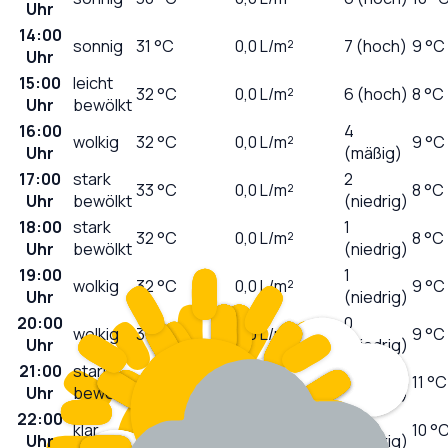
Uhr
14:00
sonnig
31
°C
0,0
L/m²
7 (hoch)
9 °C
Uhr
15:00
leicht
32
°C
0,0
L/m²
6 (hoch)
8 °C
Uhr
bewölkt
16:00
4
wolkig
32
°C
0,0
L/m²
9 °C
Uhr
(mäßig)
17:00
stark
2
33
°C
0,0
L/m²
8 °C
Uhr
bewölkt
(niedrig)
18:00
stark
1
32
°C
0,0
L/m²
8 °C
Uhr
bewölkt
(niedrig)
19:00
1
wolkig
32
°C
0,0
L/m²
9 °C
Uhr
(niedrig)
20:00
0
wolkig
31
°C
0,0
L/m²
9 °C
Uhr
(niedrig)
21:00
stark
0
29
°C
0,0
L/m²
11 °C
Uhr
bewölkt
(niedrig)
22:00
0
klar
25
°C
0,0
L/m²
10 °
Uhr
(niedrig)