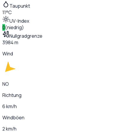
Taupunkt
11°C
UV-Index
0
(
niedrig
)
Nullgradgrenze
3984 m
Wind
NO
Richtung
6 km/h
Windböen
2 km/h