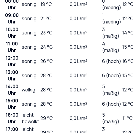
08:00
0
sonnig
19
°C
0,0
L/m²
12 °
Uhr
(niedrig)
09:00
1
sonnig
21
°C
0,0
L/m²
12 °
Uhr
(niedrig)
10:00
3
sonnig
23
°C
0,0
L/m²
14 °
Uhr
(mäßig)
11:00
4
sonnig
24
°C
0,0
L/m²
15 °
Uhr
(mäßig)
12:00
sonnig
26
°C
0,0
L/m²
6 (hoch)
16 °
Uhr
13:00
sonnig
28
°C
0,0
L/m²
6 (hoch)
15 °
Uhr
14:00
5
wolkig
28
°C
0,0
L/m²
12 °
Uhr
(mäßig)
15:00
sonnig
28
°C
0,0
L/m²
6 (hoch)
12 °
Uhr
16:00
leicht
5
29
°C
0,0
L/m²
11 °C
Uhr
bewölkt
(mäßig)
17:00
leicht
3
29
°C
0,0
L/m²
12 °