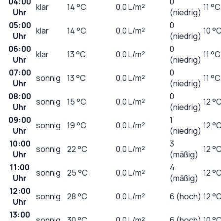
04:00
0
klar
14
°C
0,0
L/m²
11 °C
Uhr
(niedrig)
05:00
0
klar
14
°C
0,0
L/m²
10 °
Uhr
(niedrig)
06:00
0
klar
13
°C
0,0
L/m²
11 °C
Uhr
(niedrig)
07:00
0
sonnig
13
°C
0,0
L/m²
11 °C
Uhr
(niedrig)
08:00
0
sonnig
15
°C
0,0
L/m²
12 °
Uhr
(niedrig)
09:00
1
sonnig
19
°C
0,0
L/m²
12 °
Uhr
(niedrig)
10:00
3
sonnig
22
°C
0,0
L/m²
12 °
Uhr
(mäßig)
11:00
4
sonnig
25
°C
0,0
L/m²
12 °
Uhr
(mäßig)
12:00
sonnig
28
°C
0,0
L/m²
6 (hoch)
12 °
Uhr
13:00
sonnig
30
°C
0,0
L/m²
6 (hoch)
10 °