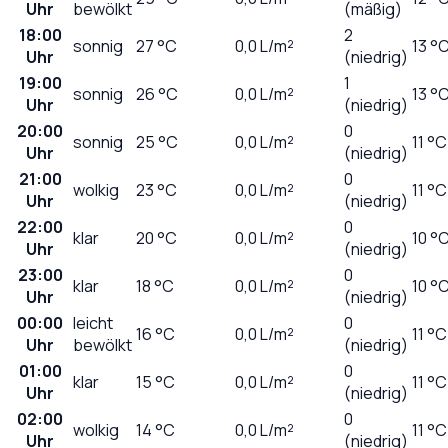
Uhr
bewölkt
(mäßig)
18:00
2
sonnig
27
°C
0,0
L/m²
13 °
Uhr
(niedrig)
19:00
1
sonnig
26
°C
0,0
L/m²
13 °
Uhr
(niedrig)
20:00
0
sonnig
25
°C
0,0
L/m²
11 °C
Uhr
(niedrig)
21:00
0
wolkig
23
°C
0,0
L/m²
11 °C
Uhr
(niedrig)
22:00
0
klar
20
°C
0,0
L/m²
10 °
Uhr
(niedrig)
23:00
0
klar
18
°C
0,0
L/m²
10 °
Uhr
(niedrig)
00:00
leicht
0
16
°C
0,0
L/m²
11 °C
Uhr
bewölkt
(niedrig)
01:00
0
klar
15
°C
0,0
L/m²
11 °C
Uhr
(niedrig)
02:00
0
wolkig
14
°C
0,0
L/m²
11 °C
Uhr
(niedrig)