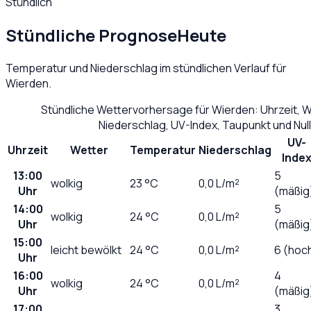
Stündlich
Stündliche Prognose
Heute
Temperatur und Niederschlag im stündlichen Verlauf für
Wierden
.
Stündliche Wettervorhersage für
Wierden
: Uhrzeit, 
Niederschlag, UV-Index, Taupunkt und Nu
UV-
Uhrzeit
Wetter
Temperatur
Niederschlag
Inde
13:00
5
wolkig
23
°C
0,0
L/m²
Uhr
(mäßig
14:00
5
wolkig
24
°C
0,0
L/m²
Uhr
(mäßig
15:00
leicht bewölkt
24
°C
0,0
L/m²
6 (hoc
Uhr
16:00
4
wolkig
24
°C
0,0
L/m²
Uhr
(mäßig
17:00
3