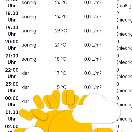
sonnig
24
°C
0,0
L/m²
Uhr
(mäßig
18:00
2
sonnig
24
°C
0,0
L/m²
Uhr
(niedri
19:00
1
sonnig
23
°C
0,0
L/m²
Uhr
(niedri
20:00
0
sonnig
21
°C
0,0
L/m²
Uhr
(niedri
21:00
0
sonnig
18
°C
0,0
L/m²
Uhr
(niedri
22:00
0
klar
17
°C
0,0
L/m²
Uhr
(niedri
23:00
0
klar
15
°C
0,0
L/m²
Uhr
(niedri
00:00
0
klar
14
°C
0,0
L/m²
Uhr
(niedri
01:00
0
stark bewölkt
14
°C
0,0
L/m²
Uhr
(niedri
02:00
0
stark bewölkt
15
°C
0,0
L/m²