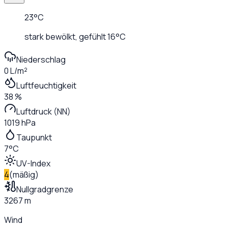
23
°C
stark bewölkt
, gefühlt
16
°C
Niederschlag
0 L/m²
Luftfeuchtigkeit
38 %
Luftdruck (NN)
1019 hPa
Taupunkt
7°C
UV-Index
4
(
mäßig
)
Nullgradgrenze
3267 m
Wind