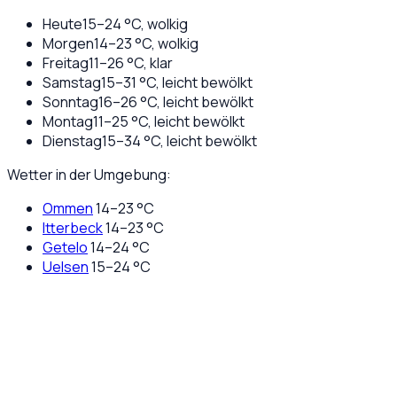
Heute
15
–
24
°C,
wolkig
Morgen
14
–
23
°C,
wolkig
Freitag
11
–
26
°C,
klar
Samstag
15
–
31
°C,
leicht bewölkt
Sonntag
16
–
26
°C,
leicht bewölkt
Montag
11
–
25
°C,
leicht bewölkt
Dienstag
15
–
34
°C,
leicht bewölkt
Wetter in der Umgebung:
Ommen
14
–
23
°C
Itterbeck
14
–
23
°C
Getelo
14
–
24
°C
Uelsen
15
–
24
°C