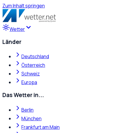
Zum Inhalt springen
Wetter
Länder
Deutschland
Österreich
Schweiz
Europa
Das Wetter in...
Berlin
München
Frankfurt am Main