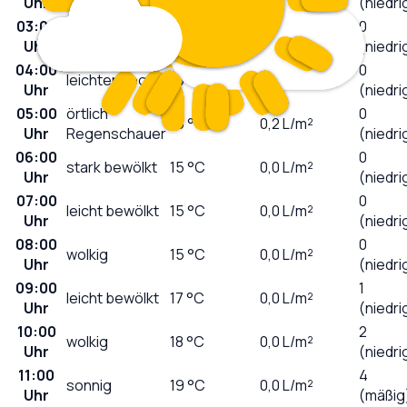
Uhr
(niedri
03:00
0
leichter Regen
15
°C
0,1
L/m²
Uhr
(niedri
04:00
0
leichter Regen
15
°C
0,1
L/m²
Uhr
(niedri
05:00
örtlich
0
15
°C
0,2
L/m²
Uhr
Regenschauer
(niedri
06:00
0
stark bewölkt
15
°C
0,0
L/m²
Uhr
(niedri
07:00
0
leicht bewölkt
15
°C
0,0
L/m²
Uhr
(niedri
08:00
0
wolkig
15
°C
0,0
L/m²
Uhr
(niedri
09:00
1
leicht bewölkt
17
°C
0,0
L/m²
Uhr
(niedri
10:00
2
wolkig
18
°C
0,0
L/m²
Uhr
(niedri
11:00
4
sonnig
19
°C
0,0
L/m²
Uhr
(mäßig