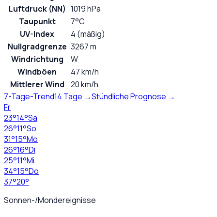
Luftdruck (NN)
1019 hPa
Taupunkt
7°C
UV-Index
4 (mäßig)
Nullgradgrenze
3267 m
Windrichtung
W
Windböen
47 km/h
Mittlerer Wind
20 km/h
7-Tage-Trend
14 Tage →
Stündliche Prognose →
Fr
23
°
14
°
Sa
26
°
11
°
So
31
°
15
°
Mo
26
°
16
°
Di
25
°
11
°
Mi
34
°
15
°
Do
37
°
20
°
Sonnen-/Mondereignisse