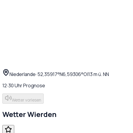
Niederlande
·
·
52,35917
°N
6,59306
°O
|
13
m ü. NN
12:30
Uhr
Prognose
Wetter vorlesen
Wetter
Wierden